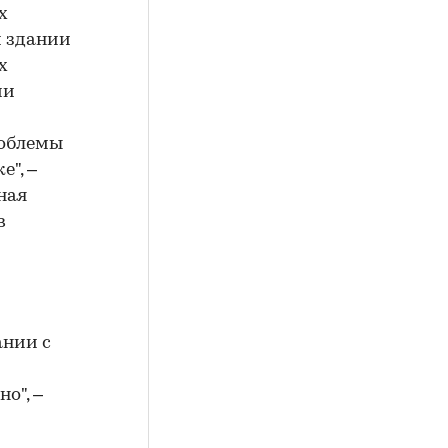
х
м здании
х
ии
роблемы
е", –
ная
в
ании с
о", –