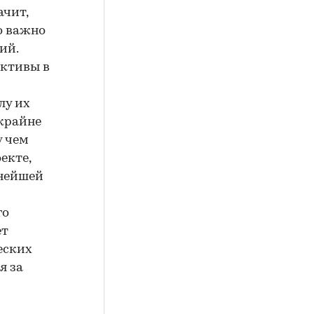
ачит,
но важно
ий.
ективы в
лу их
крайне
у чем
екте,
ьнейшей
го
ет
еских
я за