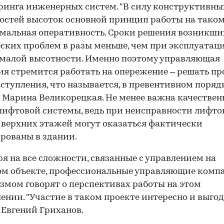
инга инженерных систем. "В силу конструктивны
остей высоток основной принцип работы на тако
мальная оперативность. Сроки решения возникши
ских проблем в разы меньше, чем при эксплуатац
малой высотности. Именно поэтому управляющая
я стремится работать на опережение – решать п
аступления, что называется, в превентивном порядк
 Марина Великорецкая. Не менее важна качествен
лифтовой системы, ведь при неисправности лифто
верхних этажей могут оказаться фактически
рованы в здании.
я на все сложности, связанные с управлением на
м объекте, профессиональные управляющие комп
змом говорят о перспективах работы на этом
ении. "Участие в таком проекте интересно и выгодн
 Евгений Гриханов.