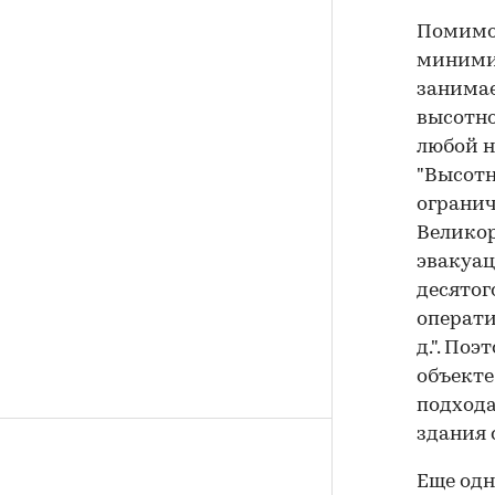
Помимо 
минимиз
занимае
высотно
любой н
"Высотн
огранич
Великор
эвакуац
десятог
операти
д.". По
объекте
подход
здания 
Еще одн