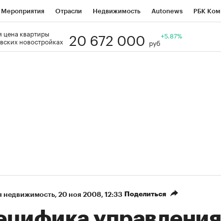
Мероприятия
Отрасли
Недвижимость
Autonews
РБК Ком
20 672 000
 цена квартиры
Образование
РБК Курсы
РБК Life
Тренды
+5.87%
Визионеры
Н
вских новостройках
руб
Дискуссионный клуб
Исследования
Кредитные рейтинги
Фр
Спецпроекты
Проверка контрагентов
Политика
Экономи
к наличной валюты
Поделиться
я недвижимость
⁠,
20 ноя 2008, 12:33
ецифика управления