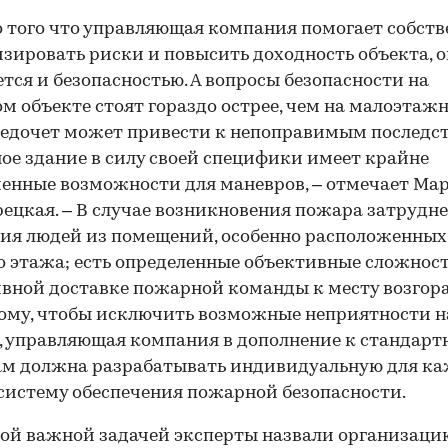
того что управляющая компания помогает собст
ировать риски и повысить доходность объекта, о
тся и безопасностью. А вопросы безопасности на
м объекте стоят гораздо острее, чем на малоэтажн
едочет может привести к непоправимым последс
ое здание в силу своей специфики имеет крайне
енные возможности для маневров, – отмечает Ма
ецкая. – В случае возникновения пожара затрудн
ия людей из помещений, особенно расположенны
о этажа; есть определенные объективные сложност
вной доставке пожарной команды к месту возгора
этому, чтобы исключить возможные неприятности н
, управляющая компания в дополнение к стандар
ам должна разрабатывать индивидуальную для ка
систему обеспечения пожарной безопасности.
ой важной задачей эксперты назвали организаци