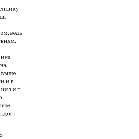
веннику
на
ом, ведь
твиям.
рина
ена
х выше
и и в
ния и т.
а
тным
ждого
ю