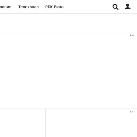
пании
Телеканал
РБК Вино
ациональные проекты
Город
аншизы
Газета
ка
Бизнес