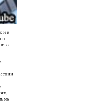
к и в
ы и
ного
х
дствии
y
ого,
ь на