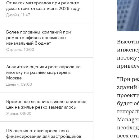
От каких материалов при ремонте
дома стоит отказаться в 2026 году
Дизайн, 11:47
Более половины компаний при
ремонте офисов превышают
изначальный бюджет
Высотны
Отрасль, 10:00
инженер
потому 
Аналитики оценили рост спроса на
привле
ипотеку на разные квартиры в
Москве
"При ре
Деньги, 09:00
зданий 
проекти
Временное явление: в июле снижение
будет о
цен на жилье резко замедлилось
генерал
Жилье, 06:00
Managem
необход
ЦБ оценил ставки проектного
финансирования для застройщиков
всех ста