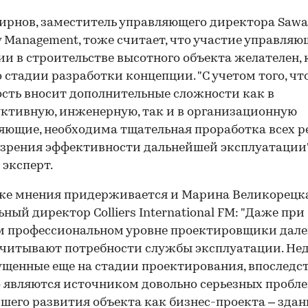
ирнов, заместитель управляющего директора Sawa
y Management, тоже считает, что участие управля
и в строительстве высотного объекта желателен, 
со стадии разработки концепции. "С учетом того, чт
сть вносит дополнительные сложности как в
ктивную, инженерную, так и в организационную
яющие, необходима тщательная проработка всех 
 зрения эффективности дальнейшей эксплуатации"
 эксперт.
же мнения придерживается и Марина Великорецка
ьный директор Colliers International FM: "Даже при
 профессиональном уровне проектировщики дале
учитывают потребности службы эксплуатации. Не
ущенные еще на стадии проектирования, впоследс
 являются источником довольно серьезных пробле
шего развития объекта как бизнес-проекта – здан