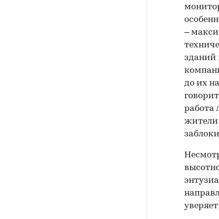
монитор
особенн
– макси
техниче
зданий 
компани
до их н
говорит
работа 
жители 
заблоки
Несмотр
высотно
энтузиа
направл
уверяет