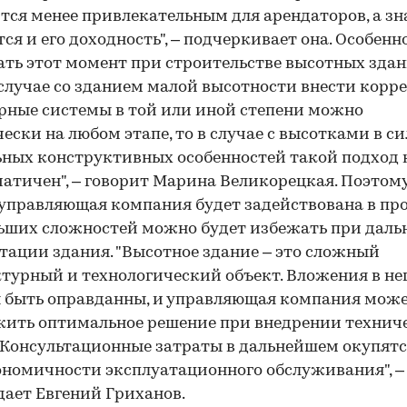
тся менее привлекательным для арендаторов, а зн
ся и его доходность", – подчеркивает она. Особен
ть этот момент при строительстве высотных здан
 случае со зданием малой высотности внести корр
ные системы в той или иной степени можно
ески на любом этапе, то в случае с высотками в си
ных конструктивных особенностей такой подход 
атичен", – говорит Марина Великорецкая. Поэтом
управляющая компания будет задействована в про
ьших сложностей можно будет избежать при дал
тации здания. "Высотное здание – это сложный
турный и технологический объект. Вложения в не
 быть оправданны, и управляющая компания мож
ить оптимальное решение при внедрении технич
 Консультационные затраты в дальнейшем окупятс
ономичности эксплуатационного обслуживания", –
ает Евгений Гриханов.