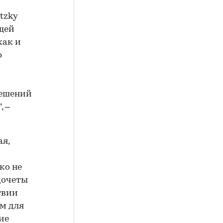
tzky
ющей
как и
о
решений
, –
я,
ко не
дочеты
твии
м для
ие