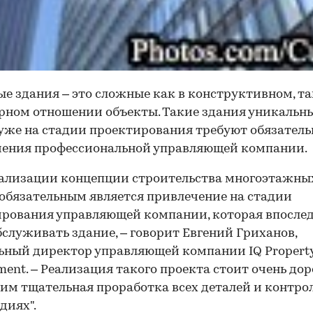
е здания – это сложные как в конструктивном, та
ном отношении объекты. Такие здания уникальн
уже на стадии проектирования требуют обязатель
чения профессиональной управляющей компании.
ализации концепции строительства многоэтажны
обязательным является привлечение на стадии
рования управляющей компании, которая впосле
бслуживать здание, – говорит Евгений Гриханов,
ьный директор управляющей компании IQ Propert
ent. – Реализация такого проекта стоит очень дор
им тщательная проработка всех деталей и контрол
диях".