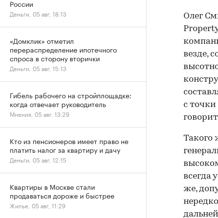
России
Деньги, 05 авг, 18:13
Олег См
Propert
«Домклик» отметил
компани
перераспределение ипотечного
везде, 
спроса в сторону вторички
высотно
Деньги, 05 авг, 15:13
констру
составл
Гибель рабочего на стройплощадке:
когда отвечает руководитель
с точки
Мнения, 05 авг, 13:29
говорит
Такого 
Кто из пенсионеров имеет право не
платить налог за квартиру и дачу
генерал
Деньги, 05 авг, 12:15
высоком
всегда 
Квартиры в Москве стали
же, доп
продаваться дороже и быстрее
нередко
Жилье, 05 авг, 11:29
дальней