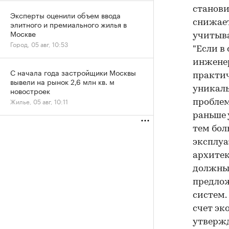
станови
Эксперты оценили объем ввода
снижает
элитного и премиального жилья в
Москве
учитыва
Город, 05 авг, 10:53
"Если в
инженер
С начала года застройщики Москвы
практич
вывели на рынок 2,6 млн кв. м
уникаль
новостроек
Жилье, 05 авг, 10:11
проблем
раньше 
тем бол
эксплуа
архитек
должны
предлож
систем.
счет эк
утвержд