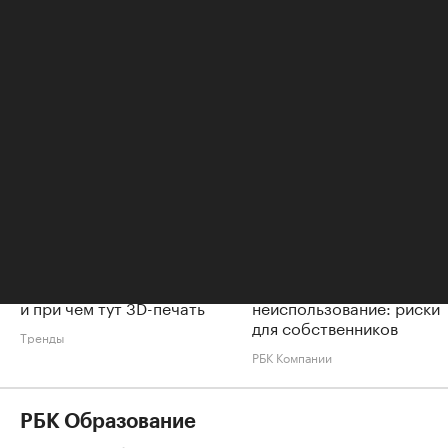
Читайте также
Тело как товар: можно ли
Изъятие земельного
продавать кровь и органы
участка за
и при чем тут 3D-печать
неиспользование: риски
для собственников
Тренды
РБК Компании
РБК Образование