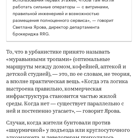
работать сильные операторы — с витринами,
правильной инженерией и возможностью
размещения полноценного сервиса», — говорит
Светлана Ярова, директор департамента
брокериджа RRG.
00:00
/
00:00
То, что в урбанистике принято называть
«муравьиными тропами» (оптимальные
маршруты между домом, кофейней, аптекой и
детской студией), — это, по ее словам, не теория,
а вполне практическая вещь. «Когда эта логика
выстроена правильно, коммерческая
инфраструктура становится частью жилой
среды. Когда нет — существует параллельно с
ней и постепенно угасает», — говорит Ярова.
Случаи, когда жители бунтовали против
«шаурмичной» у подъезда или круглосуточного
алкомаркета, и девелоперам приходилось