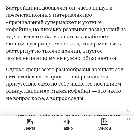
Застройщики, добавляет он, часто пишут в
презентационных материалах про
«премиальный супермаркет и уютные
кофейни», но никаких реальных последствий за
то, что вместо «Азбуки вкуса» заработает
эконом-супермаркет, нет — договор мог быть
расторгнут по тысяче причин, а пустое
помещение никому не нужно, объясняет он.
Однако среди всего разнообразия арендаторов
есть особая категория — «якорники», чье
присутствие само по себе является посланием
рынку. Например, марка кофейни — это часто
не вопрос кофе, а вопрос среды.
«Например, «Кофемания» по-прежнему остается для
девелоперов и покупателей своего рода маркером
Лента
Радио
Офисы
статуса жилого комплекса. Если она заходит в