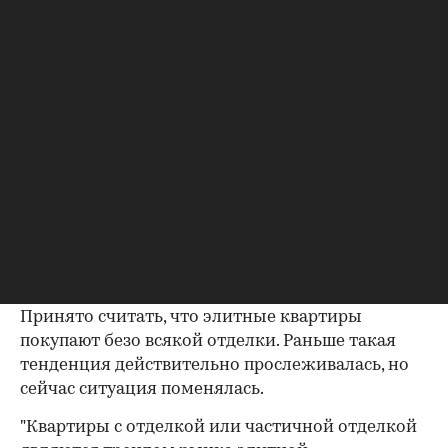
стоимость квартиры (по отношению к
квартирам большой площади), что вкупе с
популярностью приобретает привлекательность
для потенциальных инвесторов". Естественно у
таких квартир свой покупатель, большая семья
никогда не приобретет столь скромные
апартаменты. "Такого рода квартиры покупают в
основном богатые люди из регионов России для
своих детей, которые приехали учиться в
Москву, или молодые топ- менеджеры, которые
еще не обзавелись семьями", – говорит Алексей
Медведев.
Принято считать, что элитные квартиры
покупают безо всякой отделки. Раньше такая
тенденция действительно прослеживалась, но
сейчас ситуация поменялась.
"Квартиры с отделкой или частичной отделкой