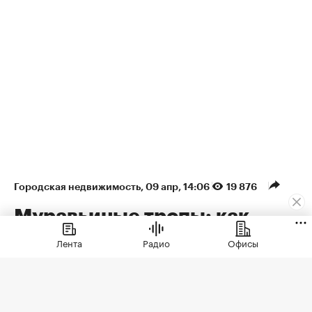
Городская недвижимость
⁠,
09 апр, 14:06
19 876
Муравьиные тропы: как
арендаторы формируют
Лента
Радио
Офисы
облик недвижимости
Рассказываем, как девелоперы
превратили первые этажи в актив,