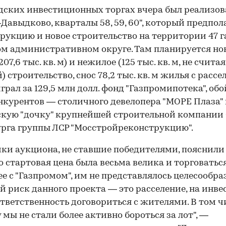
дских инвестиционных торгах вчера был реализов
авыд­ково, кварталы 58, 59, 60", который предпол
рукцию и новое строительство на территории 47 г
м административном округе. Там планируется но
07,6 тыс. кв. м) и нежилое (125 тыс. кв. м, не считая
) строительство, снос 78,2 тыс. кв. м жилья с рассе
грал за 129,5 млн долл. фонд "Газпромипотека", об
нкурентов — столичного девелопера "МОРЕ Плаза"
кую "дочку" крупнейшей строительной компании
рга группы ЛСР "Мосстройреконструкцию".
ки аукциона, не ставшие победителями, пояснили
что стартовая цена была весьма велика и торговаться
ее с "Газпромом", им не представлялось целесообра
й риск данного проекта — это расселение, на инве
тветственность договориться с жителями. В том ч
 мы не стали более активно бороться за лот", —