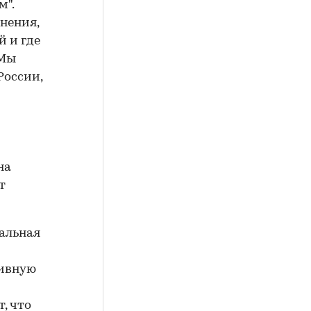
м".
нения,
 и где
 Мы
России,
на
т
иальная
тивную
, что