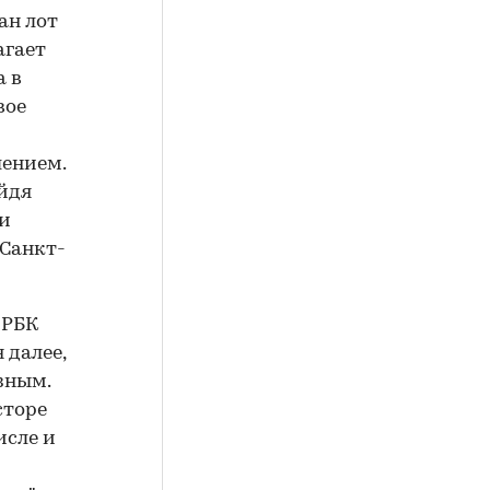
ан лот
агает
а в
вое
лением.
ойдя
 и
 Санкт-
 РБК
 далее,
зным.
сторе
исле и