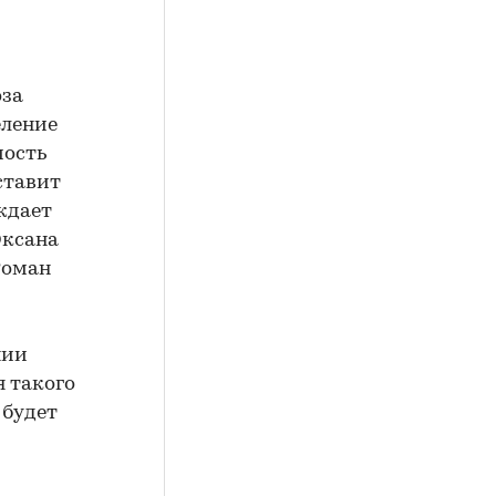
оза
еление
мость
оставит
уждает
Оксана
Роман
нии
я такого
 будет