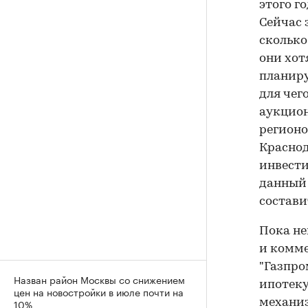
этого г
Сейчас 
сколько
они хот
планиру
для чег
аукцион
регионо
Краснод
инвести
данный 
состави
Пока не
и комме
"Газпро
Назван район Москвы со снижением
ипотек
цен на новостройки в июле почти на
10%
механиз