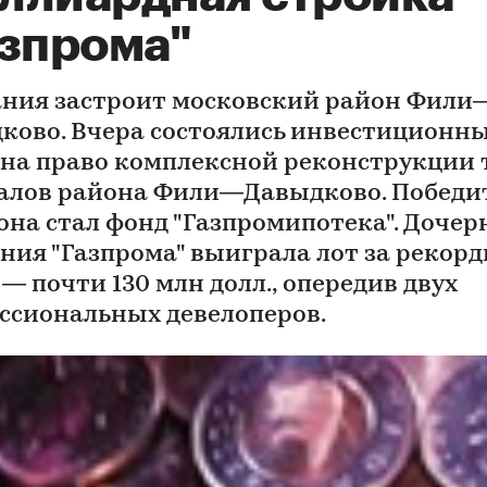
азпрома"
ния застроит московский район Фили
ково. Вчера состоялись инвестиционн
 на право комплексной реконструкции 
алов района Фили—Давыдково. Победи
она стал фонд "Газпромипотека". Дочер
ния "Газпрома" выиграла лот за рекор
— почти 130 млн долл., опередив двух
ссиональных девелоперов.