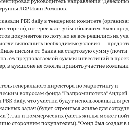
ентировал руководитель направления "Девелопме
группы ЛСР Иван Романов.
сказали РБК daily в тендерном комитете (организа
их торгов), интерес к лоту был большим. Было прод
тов документов по лоту, но не все решились на уча
смогли выполнить необходимые условия — предост
йные письма от банка на стартовую сумму (почти 
и на 5% предполагаемой суммы инвестиций в проект
р, в аукционе не смогла принять участие компани
тель генерального директора по маркетингу и
еским вопросам фонда "Газпромипотека" Андрей
 РБК daily, что участки будут использованы для р
иальных задач (будет строиться жилье для сотруд
ма"), так и коммерческих (часть жилья может пой
цию сторонним покупателям). "Фонд был создан в