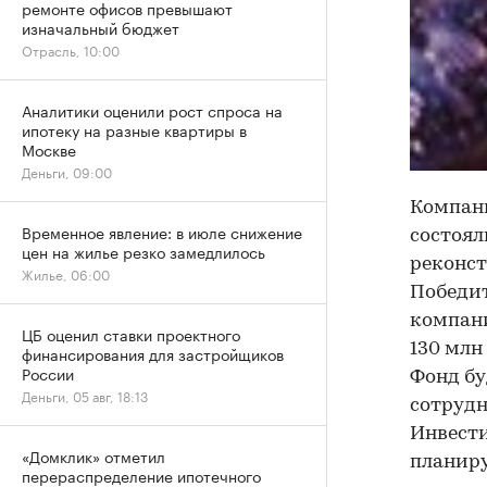
ремонте офисов превышают
изначальный бюджет
Отрасль, 10:00
Аналитики оценили рост спроса на
ипотеку на разные квартиры в
Москве
Деньги, 09:00
Компан
Временное явление: в июле снижение
состоял
цен на жилье резко замедлилось
реконс
Жилье, 06:00
Победит
компани
ЦБ оценил ставки проектного
130 млн
финансирования для застройщиков
России
Фонд бу
Деньги, 05 авг, 18:13
сотрудн
Инвести
«Домклик» отметил
планиру
перераспределение ипотечного