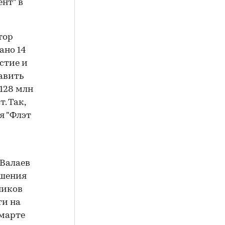
нт" в
тор
ано 14
стие и
авить
128 млн
. Так,
я "Флэт
 Валаев
ешения
ников
ти на
 марте