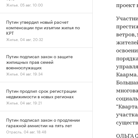
Жилье, 05 авг, 10:00
проект 
Участни
Путин утвердил новый расчет
компенсации при изъятии жилья по
престиж
КРТ
ветров,
Жилье, 04 авг, 20:32
жителей
освоени
Путин подписал закон о защите
порядка
жилищных прав семей
военнослужащих
управл
Жилье, 04 авг, 19:34
Каарма.
Большако
Путин продлил срок регистрации
многова
недвижимости в новых регионах
социаль
Жилье, 04 авг, 19:21
"Кварта
участка
Путин подписал закон о продлении
существ
гаражной амнистии на пять лет
Отрасль, 04 авг, 18:48
ОЛЬГА 