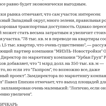
все равно будет экономически выгодным.
ки рынка отмечают, что сам участок интересен:
ный Западный округ, много зелени, правильная р
 хорошая транспортная доступность. Однако перес
 может стать весьма затратным и увеличит стои
я участка. "78 тыс. кв. м в переводе на квартиры с
 1,5 тыс. квартир, что очень существенно", — расс
яющий партнер компании "МИЭЛЬ-Новостройки" 
 Директор по маркетингу компании "Урбан Груп" 
в добавляет, что "1 млрд долл. на 350 тыс. кв. м —
то, но если это "Газпром", то возможно все, даже
ный проект". Замдиректора по маркетингу компа
л" Павел Епихин отмечает, что выход площадей дл
 запланирован очень маленький: "Логично, если он
енно увеличен".
СИЧКАРЬ