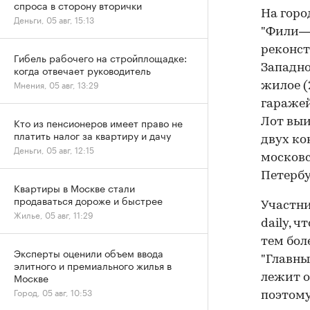
спроса в сторону вторички
На горо
Деньги, 05 авг, 15:13
"Фили—Д
реконст
Гибель рабочего на стройплощадке:
Западно
когда отвечает руководитель
Мнения, 05 авг, 13:29
жилое (2
гаражей
Кто из пенсионеров имеет право не
Лот выи
платить налог за квартиру и дачу
двух ко
Деньги, 05 авг, 12:15
московс
Петербу
Квартиры в Москве стали
продаваться дороже и быстрее
Участни
Жилье, 05 авг, 11:29
daily, 
тем бол
Эксперты оценили объем ввода
"Главны
элитного и премиального жилья в
Москве
лежит о
Город, 05 авг, 10:53
поэтому