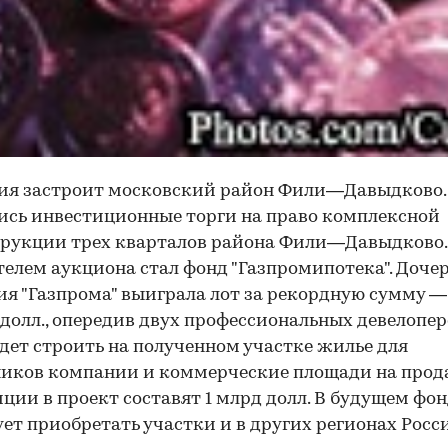
ия застроит московский район Фили—Давыдково.
ись инвестиционные торги на право комплексной
трукции трех кварталов района Фили—Давыдково.
елем аукциона стал фонд "Газпромипотека". Доче
я "Газпрома" выиграла лот за рекордную сумму —
 долл., опередив двух профессиональных девелопер
дет строить на полученном участке жилье для
иков компании и коммерческие площади на прод
ции в проект составят 1 млрд долл. В будущем фо
ет приобретать участки и в других регионах Росс