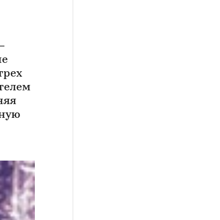
—
ые
трех
телем
няя
дную