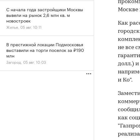
прокомм
С начала года застройщики Москвы
Москве 
вывели на рынок 2,6 млн кв. м
новостроек
Как рас
Жилье, 05 авг, 10:11
городск
комплек
В престижной локации Подмосковья
не все 
выставили на торги поселок за ₽190
млн
гаранти
Загород, 05 авг, 10:03
долл.) 
наприме
и Ко".
Замести
коммерч
сообщил
как соц
"Газпро
реализа