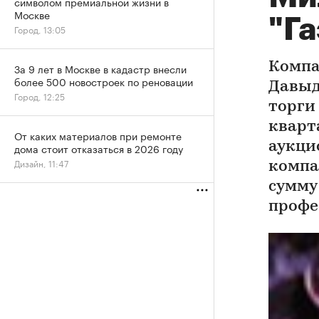
символом премиальной жизни в
Москве
"Г
Город, 13:05
Компа
За 9 лет в Москве в кадастр внесли
более 500 новостроек по реновации
Давыд
Город, 12:25
торги
кварт
От каких материалов при ремонте
аукци
дома стоит отказаться в 2026 году
Дизайн, 11:47
компа
сумму 
профе