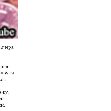
 Вчера
рняя
 почти
ов.
ажу.
нд
ии.