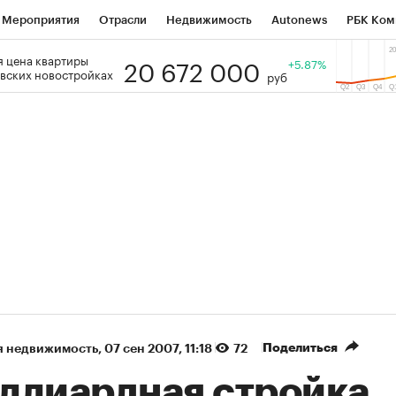
Мероприятия
Отрасли
Недвижимость
Autonews
РБК Ком
20 672 000
 цена квартиры
 РБК
РБК Образование
РБК Курсы
РБК Life
+5.87%
Тренды
Виз
вских новостройках
руб
ь
Крипто
РБК Бизнес-среда
Дискуссионный клуб
Исследо
зета
Спецпроекты СПб
Конференции СПб
Спецпроекты
кономика
Бизнес
Технологии и медиа
Финансы
Рынок на
(+36,65%)
(+32,39
ВАТЭК ₽1 400
«Русагро» ₽120
Купить
огноз SberCIB к 27.07.27
прогноз ПСБ к 26.07.27
Поделиться
я недвижимость
⁠,
07 сен 2007, 11:18
72
ллиардная стройка