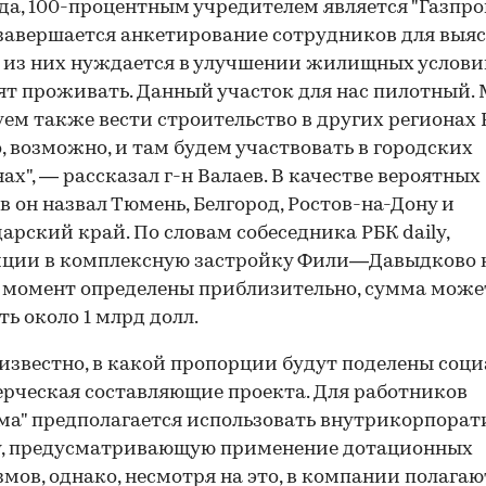
ода, 100-процентным учредителем является "Газпро
завершается анкетирование сотрудников для выяс
 из них нуждается в улучшении жилищных условий
ят проживать. Данный участок для нас пилотный.
ем также вести строительство в других регионах 
о, возможно, и там будем участвовать в городских
ах", — рассказал г-н Валаев. В качестве вероятных
в он назвал Тюмень, Белгород, Ростов-на-Дону и
арский край. По словам собеседника РБК daily,
ции в комплекс­ную застройку Фили—Давыдково 
момент определены приблизительно, сумма може
ть около 1 млрд долл.
известно, в какой пропорции будут поделены соц
рческая составляющие проекта. Для работников
ма" предполагается использовать внутрикорпора
у, предусматривающую применение дотационных
мов, однако, несмотря на это, в компании полагают