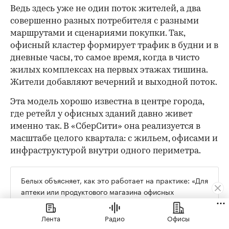
Ведь здесь уже не один поток жителей, а два
совершенно разных потребителя с разными
маршрутами и сценариями покупки. Так,
офисный кластер формирует трафик в будни и в
дневные часы, то самое время, когда в чисто
жилых комплексах на первых этажах тишина.
Жители добавляют вечерний и выходной поток.
Эта модель хорошо известна в центре города,
где ретейл у офисных зданий давно живет
именно так. В «СберСити» она реализуется в
масштабе целого квартала: с жильем, офисами и
инфраструктурой внутри одного периметра.
Белых объясняет, как это работает на практике: «Для
аптеки или продуктового магазина офисных
сотрудников можно делить на два или три по
сравнению с жильцами — они совсем не целевой
Лента
Радио
Офисы
клиент. Зато для кофе, готовой еды, кафе с бизнес-