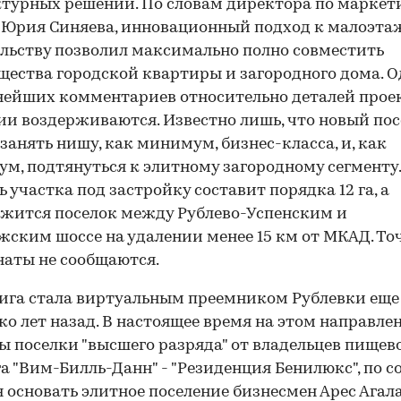
турных решений. По словам директора по маркет
 Юрия Синяева, инновационный подход к малоэт
льству позволил максимально полно совместить
ества городской квартиры и загородного дома. 
нейших комментариев относительно деталей проек
и воздерживаются. Известно лишь, что новый пос
занять нишу, как минимум, бизнес-класса, и, как
м, подтянуться к элитному загородному сегменту.
 участка под застройку составит порядка 12 га, а
жится поселок между Рублево-Успенским и
ским шоссе на удалении менее 15 км от МКАД. То
аты не сообщаются.
ига стала виртуальным преемником Рублевки еще
ко лет назад. В настоящее время на этом направле
ы поселки "высшего разряда" от владельцев пищев
а "Вим-Билль-Данн" - "Резиденция Бенилюкс", по с
 основать элитное поселение бизнесмен Арес Агала