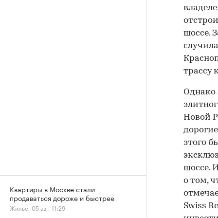
владеле
отстрои
шоссе. 
случила
Красноп
трассу 
Однако 
элитног
Новой Р
дорогие
этого б
эксклюз
шоссе. 
о том, 
Квартиры в Москве стали
отмечае
продаваться дороже и быстрее
Swiss R
Жилье, 05 авг, 11:29