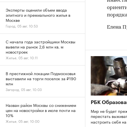
инвести
ориенти
Эксперты оценили объем ввода
элитного и премиального жилья в
порядка
Москве
Город, 05 авг, 10:53
Елена П
С начала года застройщики Москвы
вывели на рынок 2,6 млн кв. м
новостроек
Жилье, 05 авг, 10:11
В престижной локации Подмосковья
выставили на торги поселок за ₽190
млн
Загород, 05 авг, 10:03
РБК Образова
Назван район Москвы со снижением
цен на новостройки в июле почти на
Мир не будет преж
10%
перестать выживат
Жилье, 05 авг, 10:00
настроить себя н