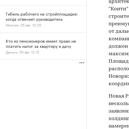
архитек
"Конти"
Гибель рабочего на стройплощадке:
строите
когда отвечает руководитель
преимущ
Мнения, 05 авг, 13:29
от даль
компани
Кто из пенсионеров имеет право не
платить налог за квартиру и дачу
должен 
Деньги, 05 авг, 12:15
максиму
Площадь
располо
Новориж
координ
Новая Р
несколь
заявлен
холдинг
намерен