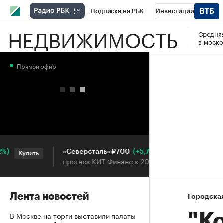
Подписка на РБК
Инвестиции
НЕДВИЖИМОСТЬ
Средняя
РБК Вино
Спорт
Школа управления
в моско
Национальные проекты
Город
Стил
Прямой эфир
Кредитные рейтинги
Франшизы
Га
Проверка контрагентов
Политика
Э
(+5,74%)
«Северсталь» ₽700
НОВ
Купить
Купить
прогноз КИТ Финанс к 20.07.27
прог
Лента новостей
Городска
В Москве на торги выставили палаты
"К