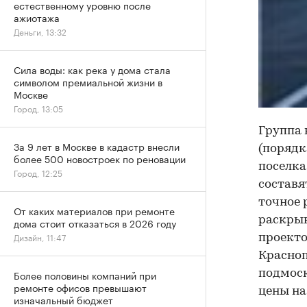
естественному уровню после
ажиотажа
Деньги, 13:32
Сила воды: как река у дома стала
символом премиальной жизни в
Москве
Город, 13:05
Группа 
За 9 лет в Москве в кадастр внесли
(порядк
более 500 новостроек по реновации
поселка
Город, 12:25
составя
точное 
От каких материалов при ремонте
раскрыв
дома стоит отказаться в 2026 году
Дизайн, 11:47
проекто
Красноп
Более половины компаний при
подмоск
ремонте офисов превышают
цены на
изначальный бюджет