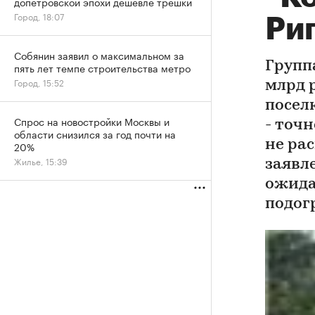
допетровской эпохи дешевле трешки
Город, 18:07
Ри
Собянин заявил о максимальном за
Групп
пять лет темпе строительства метро
Город, 15:52
млрд 
поселк
Спрос на новостройки Москвы и
- точ
области снизился за год почти на
не ра
20%
Жилье, 15:39
заявл
ожида
подог