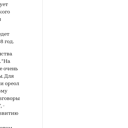
ует
кого
и
едет
8 год.
нства
 "На
е очень
. Для
 и ореол
ому
азговоры
 -
азвитию