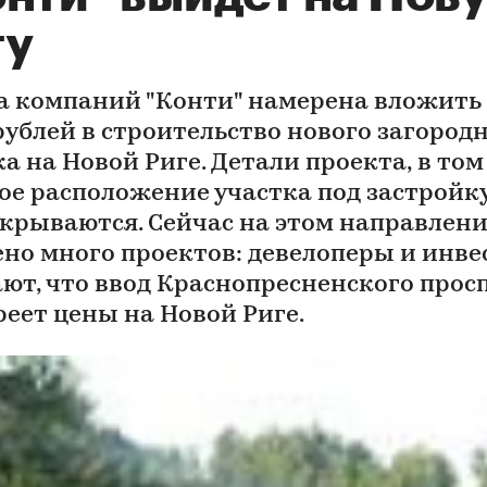
гу
а компаний "Конти" намерена вложить 
рублей в строительство нового загород
а на Новой Риге. Детали проекта, в том
ное расположение участка под застройку
скрываются. Сейчас на этом направлен
ено много проектов: девелоперы и инв
ют, что ввод Краснопресненского прос
реет цены на Новой Риге.