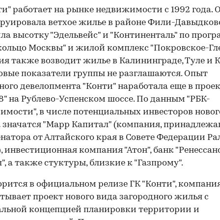
ти" работает на рынке недвижимости с 1992 года. 
руировала ветхое жилье в районе Фили-Давыдков
ла высотку "Эдельвейс" и "Континенталь" по прог
кольцо Москвы" и жилой комплекс "Покровское-Гле
я также возводит жилье в Калининграде, Туле и К
вые показатели группы не разглашаются. Опыт
ного девелопмента "Конти" наработала еще в прое
8" на Рублево-Успенском шоссе. По данным "РБК-
мости", в числе потенциальных инвесторов новог
 значатся "Марр Капитал" (компания, принадлеж
енатора от Алтайского края в Совете Федерации Р
, инвестиционная компания "Атон", банк "Ренессан
", а также стуктуры, близкие к "Газпрому".
орится в официальном релизе ГК "Конти", компани
тывает проект нового вида загородного жилья с
альной концепцией планировки территории и