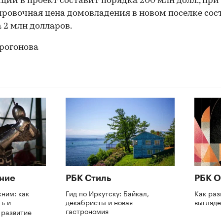
ций в проект составит порядка 200 млн долл., при
ровочная цена домовладения в новом поселке сос
 2 млн долларов.
рогонова
ние
РБК Стиль
РБК О
ним: как
Гид по Иркутску: Байкал,
Как раз
ь и
декабристы и новая
выгляде
гастрономия
а развитие