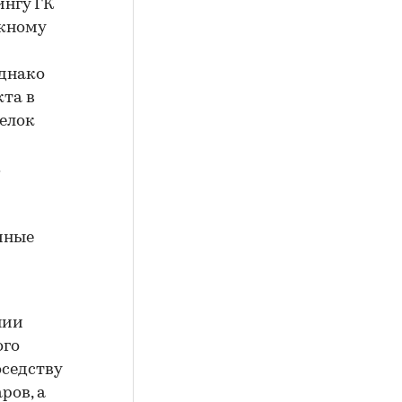
ингу ГК
ажному
Однако
та в
елок
чные
нии
ого
оседству
ров, а