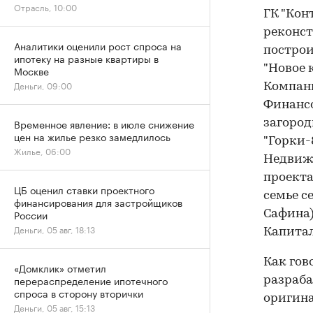
Отрасль, 10:00
ГК "Кон
реконст
Аналитики оценили рост спроса на
построи
ипотеку на разные квартиры в
"Новое 
Москве
Деньги, 09:00
Компани
Финансо
Временное явление: в июле снижение
загород
цен на жилье резко замедлилось
"Горки-
Жилье, 06:00
Недвижи
проекта
ЦБ оценил ставки проектного
семье с
финансирования для застройщиков
России
Сафина)
Деньги, 05 авг, 18:13
Капитал
Как гов
«Домклик» отметил
перераспределение ипотечного
разраба
спроса в сторону вторички
оригин
Деньги, 05 авг, 15:13