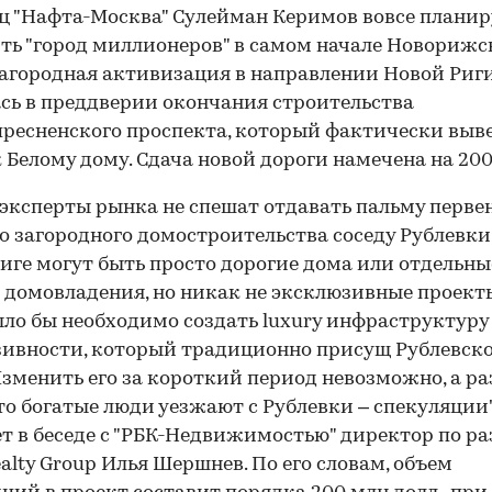
ц "Нафта-Москва" Сулейман Керимов вовсе планир
ть "город миллионеров" в самом начале Новорижс
Загородная активизация в направлении Новой Риг
сь в преддверии окончания строительства
ресненского проспекта, который фактически выв
к Белому дому. Сдача новой дороги намечена на 200
эксперты рынка не спешат отдавать пальму перве
о загородного домостроительства соседу Рублевки.
иге могут быть просто дорогие дома или отдельны
 домовладения, но никак не эксклюзивные проекты
ыло бы необходимо создать luxury инфраструктуру
ивности, который традиционно присущ Рублевск
Изменить его за короткий период невозможно, а р
что богатые люди уезжают с Рублевки – спекуляции",
т в беседе с "РБК-Недвижимостью" директор по р
ealty Group Илья Шершнев. По его словам, объем