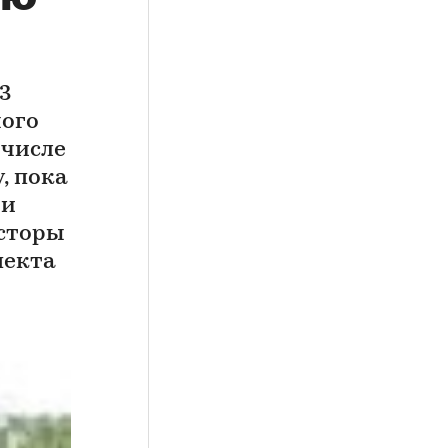
3
ного
 числе
, пока
ии
есторы
пекта