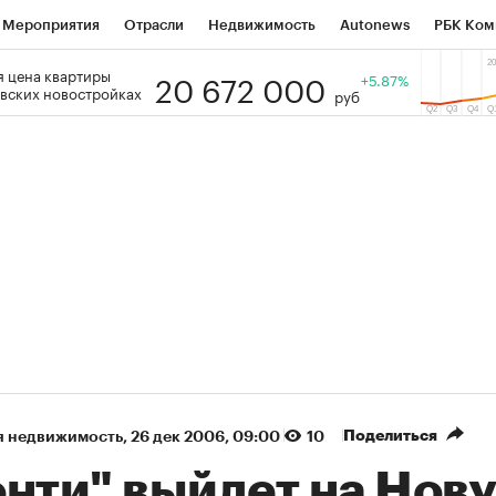
Мероприятия
Отрасли
Недвижимость
Autonews
РБК Ком
20 672 000
 цена квартиры
 РБК
РБК Образование
РБК Курсы
РБК Life
+5.87%
Тренды
Виз
вских новостройках
руб
ь
Крипто
РБК Бизнес-среда
Дискуссионный клуб
Исследо
зета
Спецпроекты СПб
Конференции СПб
Спецпроекты
кономика
Бизнес
Технологии и медиа
Финансы
Рынок на
(+36,35%)
(+31,12%)
АТЭК ₽1 400
«Русагро» ₽120
Купить
ноз SberCIB к 27.07.27
прогноз ПСБ к 26.07.27
Поделиться
я недвижимость
⁠,
26 дек 2006, 09:00
10
онти" выйдет на Нов