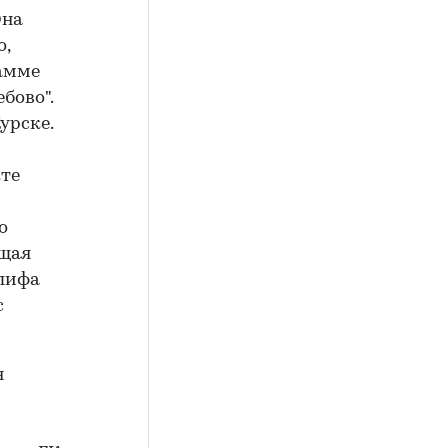
Она
о,
рамме
бово".
урске.
кте
о
ащая
алифа
с
я