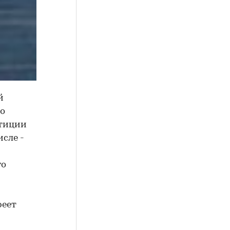
й
го
стиции
исле -
го
реет