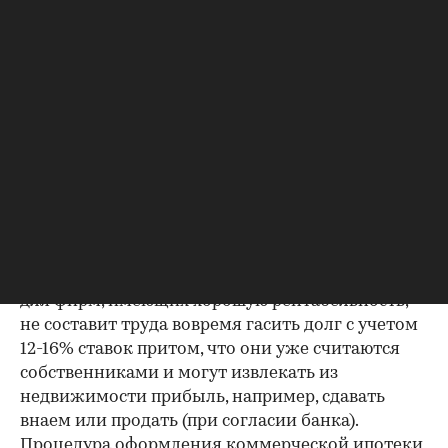
короткими сроками кредитования,
обязательствами заемщика досрочно погасить
долг в случае ухудшения финансового
состояния, появления убытков и т.д., а также
"рентгеновским просвечиванием" компаний,
желающим занять у них денег на покупку
недвижимости.
Вполне возможно, что нежелание "светиться"
может сдерживать стремление некоторых
предпринимателей обзавестись собственными
"стенами" по ипотечным программам. Причем
для фирм, имеющих хорошую рентабельность,
не составит труда вовремя гасить долг с учетом
12-16% ставок притом, что они уже считаются
собственниками и могут извлекать из
недвижимости прибыль, например, сдавать
внаем или продать (при согласии банка).
Процедура оформления коммерческой ипотеки