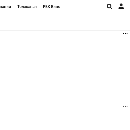
пании
Телеканал
РБК Вино
ациональные проекты
Город
аншизы
Газета
ка
Бизнес