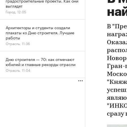
градостроительные проекты. Как они
выглядят
на
Город, 12:05
В "Пр
Архитекторы и студенты создали
плакаты ко Дню строителя. Лучшие
награ
работы
Оказа
Отрасль, 11:36
распо
Новор
Дню строителя — 70: как отмечают
юбилей и главные рекорды отрасли
Гран-
Отрасль, 11:04
Моско
"Княж
успеш
являю
"ИНКО
сразу