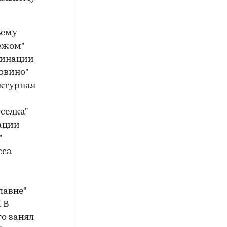
ьему
ежом"
минации
овино"
ектурная
селка"
нации
"
сса
павне"
 В
то занял