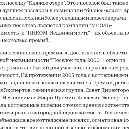
ся поселку "Княжье озеро". Этот поселок был также
 лучшим поселком в номинации "бизнес-класс". К
ак выяснилось, наиболее успешными девелоперами
жных поселков являются компании "МИЭЛЬ-
имость" и "ИНКОМ-Недвижимость" - их объекты п
о несколько премий.
ая независимая премия за достижения в области
ной недвижимости "Поселок года-2006" - одно из
е громких событий для участников рынка загоро
мости. На протяжении 2005 года с коттеджными
ми, подавшими заявки на участие в Премии, рабо
я Экспертов, техническая группа, Совет Директор
 Независимое Жюри Премии. Коллегия Экспертов
ла коттеджные поселки с точки зрения соответств
иями рынка загородной недвижимости. Техничес
объезжала все коттеджные поселки, осматривая их
я соответствие поданной в заявке информации р