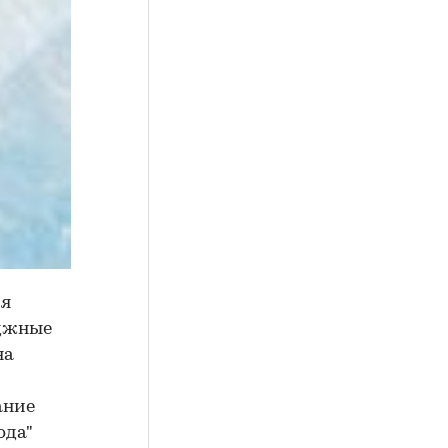
ия
еджные
на
ание
ода"