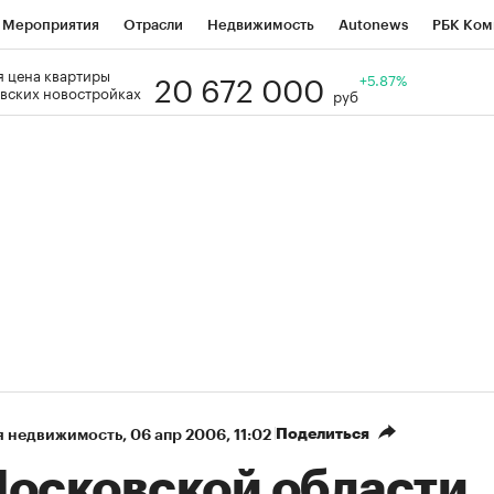
Мероприятия
Отрасли
Недвижимость
Autonews
РБК Ком
20 672 000
 цена квартиры
Образование
РБК Курсы
РБК Life
Тренды
+5.87%
Визионеры
Н
вских новостройках
руб
Дискуссионный клуб
Исследования
Кредитные рейтинги
Фр
Спецпроекты
Проверка контрагентов
Политика
Экономи
к наличной валюты
Поделиться
я недвижимость
⁠,
06 апр 2006, 11:02
Московской области