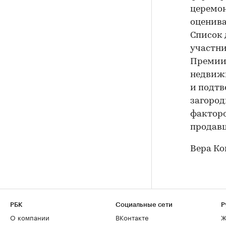
церемон
оценива
Список 
участни
Премии 
недвижи
и подтв
загород
факторо
продавц
Вера Ко
РБК
Социальные сети
Р
О компании
ВКонтакте
Ж