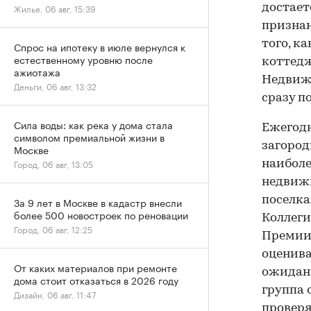
Жилье, 06 авг, 15:39
достает
признан
того, к
Спрос на ипотеку в июле вернулся к
естественному уровню после
коттед
ажиотажа
Недвиж
Деньги, 06 авг, 13:32
сразу п
Сила воды: как река у дома стала
Ежегодн
символом премиальной жизни в
загород
Москве
Город, 06 авг, 13:05
наиболе
недвижи
поселка
За 9 лет в Москве в кадастр внесли
более 500 новостроек по реновации
Коллеги
Город, 06 авг, 12:25
Премии,
оценива
От каких материалов при ремонте
ожидан
дома стоит отказаться в 2026 году
группа 
Дизайн, 06 авг, 11:47
проверя