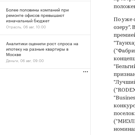
положен
Более половины компаний при
ремонте офисов превышают
изначальный бюджет
По уже 
Отрасль, 06 авг, 10:00
озеру".
премией
Аналитики оценили рост спроса на
"Таунха
ипотеку на разные квартиры в
("Фабри
Москве
концепц
Деньги, 06 авг, 09:00
"Бельги
признан
"Лучший
("RODEX
"Busine
конкурс
поселок
("МИЭЛЬ
номинац