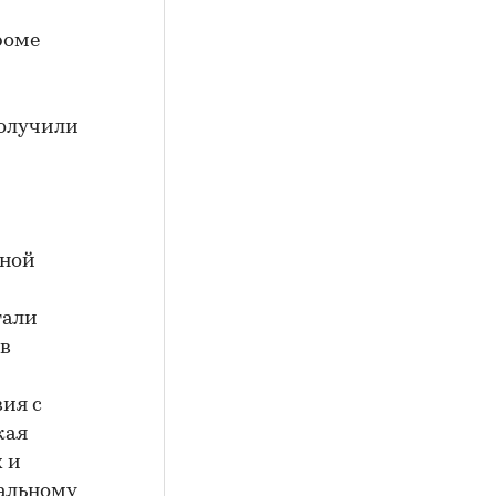
роме
олучили
дной
тали
ов
ия с
кая
 и
еальному