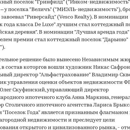
ный поселок "Гринфилд" ("Инком-недвижимость"
 – у поселка "Величъ" ("МИЭЛЬ-недвижимость"), б
завоевал "Риверсайд" (Vesco Realty). В номинации
к года класса De Luxe" лучшим стал коттеджный п
йская деревня". В номинации "Лучшая аренда года"
елем премии стал коттеджный поселок "Дарьино"
").
тельное решение было вынесено Независимым жю
 в состав которгов вошли художник Никас Сафрон
ьный директор "Альфастрахование" Владимир Скв
ник управления оценки объектов недвижимости Ф
 Олег Скуфинский, управляющий директор
родного ипотечного клуба Анна Маркина, генера
р Столичного ипотечного агентства Лариса Брыкса
 "Поселок Года" является признанным флагманом 
агородной недвижимости и преследует цели
вания открытого и цивилизованного рынка, - от