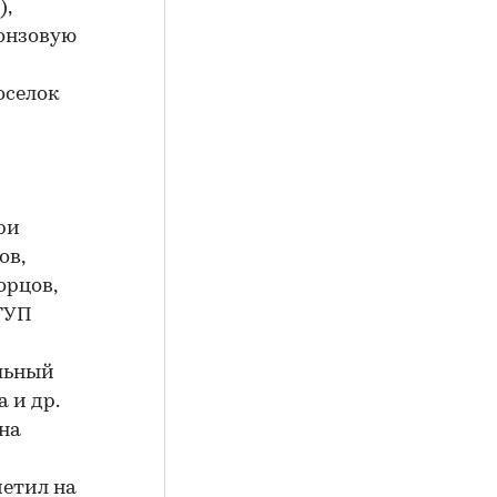
),
ронзовую
оселок
ри
ов,
орцов,
ГУП
льный
 и др.
на
метил на