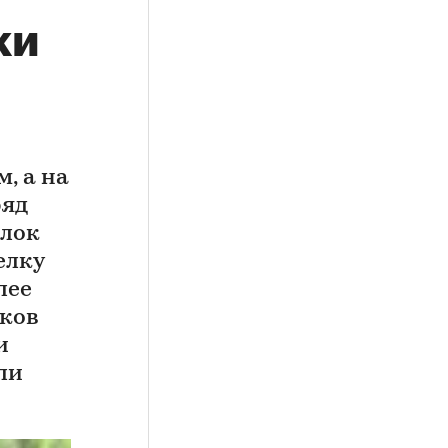
ки
, а на
ряд
елок
елку
лее
ков
и
ли