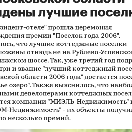
йдены лучшие посел
езидент-отеле" прошла церемония
ждения премии "Поселок года-2006".
лось, что лучшие коттеджные поселки
ложены отнюдь не на Рублево-Успенском
ижском шоссе. Так, уже третий год под
при и звание "лучший коттеджный пос
вской области 2006 года" достается пос
ье озеро". Также выяснилось, что наибо
ными девелоперами коттеджных посел
тся компании "МИЭЛЬ-Недвижимость" 
М-Недвижимость" - их объекты получи
 по несколько премий.