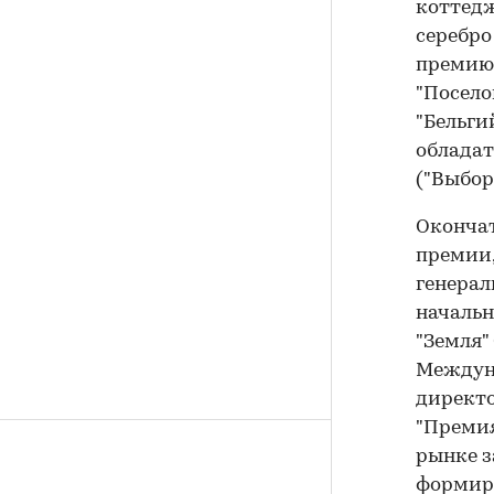
коттедж
серебро
премию 
"Посело
"Бельги
обладат
("Выбор
Оконча
премии,
генерал
началь
"Земля"
Междуна
директо
"Премия
рынке з
формиро