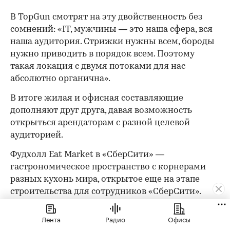
В TopGun смотрят на эту двойственность без
сомнений: «IT, мужчины — это наша сфера, вся
наша аудитория. Стрижки нужны всем, бороды
нужно приводить в порядок всем. Поэтому
такая локация с двумя потоками для нас
абсолютно органична».
В итоге жилая и офисная составляющие
дополняют друг друга, давая возможность
открыться арендаторам с разной целевой
аудиторией.
Фудхолл Eat Market в «СберСити» —
гастрономическое пространство с корнерами
разных кухонь мира, открытое еще на этапе
строительства для сотрудников «СберСити».
«Ключевая задача — обеспечить людей
свежеприготовленной едой из-под ножа, в
Лента
Радио
Офисы
отличие от распространенной практики