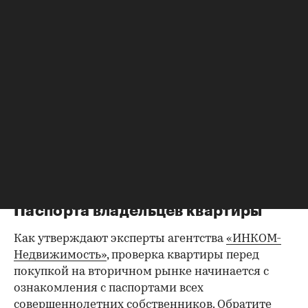
Фото: «ИНКОМ-Недвижимость»
Но для того, чтобы эти ожидания оправдались,
необходима проверка юридической чистоты
квартиры. Для ее проведения существует
определенный чек-лист; давайте остановимся
на его основных пунктах. Итак, какие
документы следует попросить у продавца?
Паспорта владельцев квартиры
Как утверждают эксперты агентства
«ИНКОМ-
Недвижимость»
, проверка квартиры перед
покупкой на вторичном рынке начинается с
ознакомления с паспортами всех
совершеннолетних собственников. Обратите