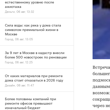
естественному уровню после
ажиотажа
Деньги, 06 авг, 13:32
Сила воды: как река у дома стала
символом премиальной жизни в
Москве
Город, 06 авг, 13:05
За 9 лет в Москве в кадастр внесли
более 500 новостроек по реновации
Город, 06 авг, 12:25
Встреча
большег
От каких материалов при ремонте
дома стоит отказаться в 2026 году
подмоск
Дизайн, 06 авг, 11:47
данным,
возможн
Более половины компаний при
сокраща
ремонте офисов превышают
через н
изначальный бюджет