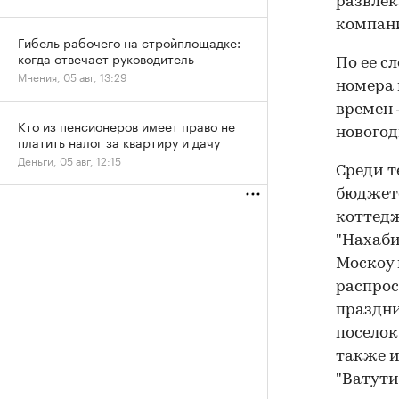
развлек
компан
Гибель рабочего на стройплощадке:
когда отвечает руководитель
По ее с
Мнения, 05 авг, 13:29
номера 
времен
Кто из пенсионеров имеет право не
новогод
платить налог за квартиру и дачу
Деньги, 05 авг, 12:15
Среди т
бюджето
коттедж
"Нахаби
Москоу 
распрос
праздни
поселок
также и
"Ватути