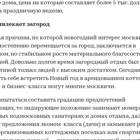
 дома, цена на которые составляет более 5 тыс. долл
а праздничную неделю.
ивлекает загород
я причина, по которой новогодний интерес москв
постепенно перемещается за город, заключается в
ом, но стабильном росте материального благосос
ей. Довольно долгое время загородный отдых был
тивой только людей с высоким достатком. Сегодн
ть себе встретить Новый год в арендованном кот
 и бизнес-класса могут многие москвичи.
опытаться составить градацию предпочтений
ющих, то лидирующее положение занимают номера
ых подмосковных санаториях и домах отдыха, да
 предложения эконом-класса (дачи) и замыкают 
организованных коттеджных поселках или спорти