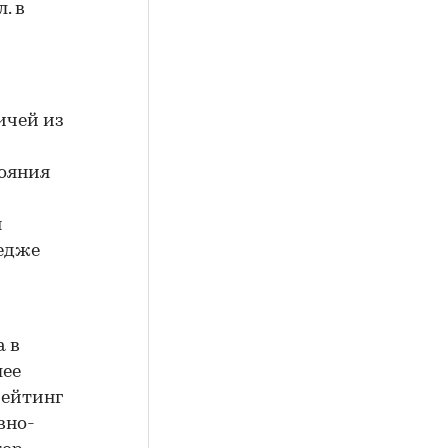
. в
ичей из
тояния
я
тедже
 в
лее
рейтинг
вно-