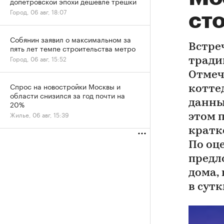
допетровской эпохи дешевле трешки
Город, 06 авг, 18:07
сто
Собянин заявил о максимальном за
Встре
пять лет темпе строительства метро
Город, 06 авг, 15:52
тради
Отмеч
Спрос на новостройки Москвы и
котте
области снизился за год почти на
данны
20%
Жилье, 06 авг, 15:39
этом 
кратк
По оц
предл
дома, 
в сут