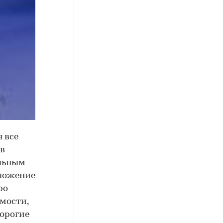
 все
 в
ельным
дложение
ро
мости,
дорогие