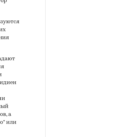
тор
ьзуются
их
ния
ладают
ся
и
ридиен
чи
ный
в, а
о" или