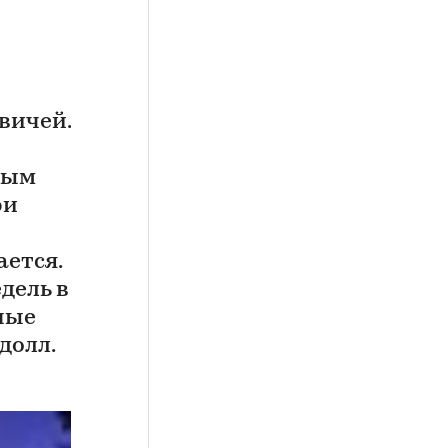
вичей.
ным
ри
ется.
дель в
ные
долл.