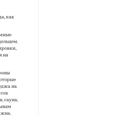
а, как
омные
дельцем.
ировки,
я на
роны
которые
теджа на
исок
 сауна,
льным
ажна.