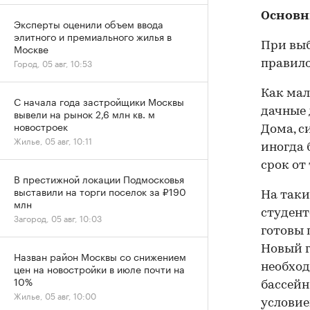
Основн
Эксперты оценили объем ввода
элитного и премиального жилья в
При выб
Москве
Город, 05 авг, 10:53
правило
Как ма
С начала года застройщики Москвы
дачные 
вывели на рынок 2,6 млн кв. м
новостроек
Дома, с
Жилье, 05 авг, 10:11
иногда 
срок от 
В престижной локации Подмосковья
выставили на торги поселок за ₽190
На таки
млн
студент
Загород, 05 авг, 10:03
готовы п
Новый г
Назван район Москвы со снижением
цен на новостройки в июле почти на
необход
10%
бассейн
Жилье, 05 авг, 10:00
условие