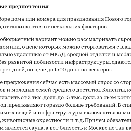
ые предпочтения
оре дома или номера для празднования Нового год
, отталкиваются от нескольких факторов.
лобюджетный вариант можно рассматривать скр
домики, о цене которых можно сторговаться с вла
ильно удаленные от МКАД, средней отделки и мебл
без развитой поблизости инфраструктуры, сдаютс
трех дней, по цене до 1500 долл. на весь срок.
е предложения сейчас есть массовый спрос со сто
ов и молодых семей среднего достатка. Клиенты, 
латить от 3 тыс. долл. до 15 тыс. долл. за съем кот
од, предъявляют гораздо больше требований. В сп
имых вещей и инфраструктуры включаются камин,
, живописные окрестности и т. д. Причем обязате
м является сауна, а вот близость к Москве не так в