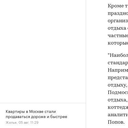
Кроме т
праздно
организ
отдыха 
частны
которые
"Наибол
стандар
Наприме
предста
отдыху,
Подмоск
отдыха,
коттедж
Квартиры в Москве стали
аналити
продаваться дороже и быстрее
Жилье, 05 авг, 11:29
Попов.