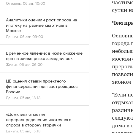
Отрасль, 06 авг, 10:00
частные
сутки н
Аналитики оценили рост спроса на
Чем пр
ипотеку на разные квартиры в
Москве
Деньги, 06 авг, 09:00
Основна
города 
небольш
Временное явление: в июле снижение
цен на жилье резко замедлилось
москвич
Жилье, 06 авг, 06:00
прерога
позволи
ЦБ оценил ставки проектного
эконом-
финансирования для застройщиков
России
"Если п
Деньги, 05 авг, 18:13
отдыха
различн
«Домклик» отметил
следуют
перераспределение ипотечного
спроса в сторону вторички
дома в 
Деньги, 05 авг, 15:13