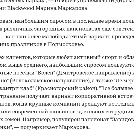
ательных парках", — говорит управляющий дирек
ии Blackwood Марина Маркарова.
ловам, наибольшим спросом в последнее время пол
в различных загородных пансионатах еще советск
 — как наиболее малобюджетный вариант проведе
них праздников в Подмосковье.
ех клиентов, которые любят активный спорт и об
м выше среднего, наибольшим спросом пользуют
ные поселки "Волен" (Дмитровское направление) 
но" (Волоколамское направление), а также "Ле ме
кантри клаб" (Красногорский район). "Все большее
транение получает вариант корпоративной встре
ков, когда крупные компании арендуют коттедж
 или современный пансионат для своих сотруднико
х семей. Например, популярен пансионат "Завидов
нки", — подчеркивает Маркарова.