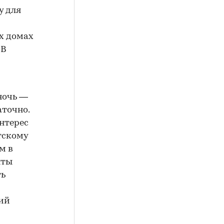
у для
х домах
 В
ночь —
аточно.
интерес
тскому
м в
нты
ть
рий