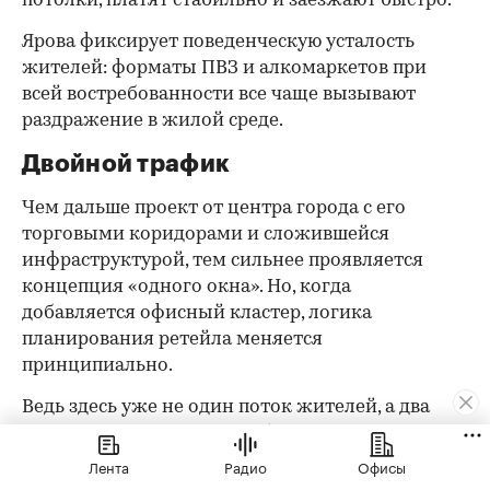
потолки, платят стабильно и заезжают быстро.
Ярова фиксирует поведенческую усталость
жителей: форматы ПВЗ и алкомаркетов при
всей востребованности все чаще вызывают
раздражение в жилой среде.
Двойной трафик
Чем дальше проект от центра города с его
торговыми коридорами и сложившейся
инфраструктурой, тем сильнее проявляется
концепция «одного окна». Но, когда
добавляется офисный кластер, логика
планирования ретейла меняется
принципиально.
Ведь здесь уже не один поток жителей, а два
совершенно разных потребителя с разными
маршрутами и сценариями покупки. Так,
Лента
Радио
Офисы
офисный кластер формирует трафик в будни и в