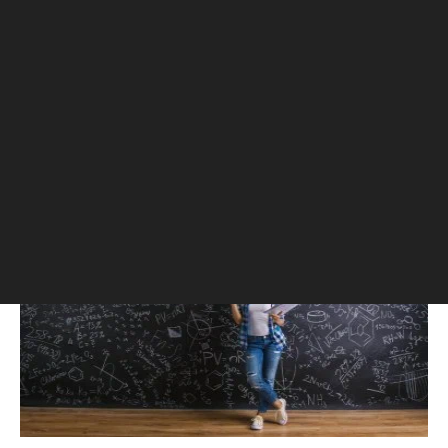
56
5
Зеленоград, мкр.2,
К-7
ноябрь
корп.214
РБК Тренды
Физики шутят: почему понятия «гуманитарий» и «технарь»
устарели