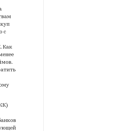
а
твам
ыкуп
о с
. Как
менее
ймов.
ратить
ному
ЖК)
банков
дующей