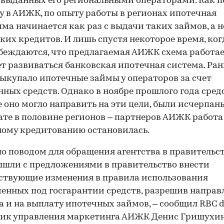
 выданных его региональными операторами. Как 
ly в АИЖК, по опыту работы в регионах ипотечная
ма начинается как раз с выдачи таких займов, а н
ких кредитов. И лишь спустя некоторое время, ког
беждаются, что предлагаемая АИЖК схема работае
т развиваться банковская ипотечная система. Ра
купало ипотечные займы у операторов за счет
нных средств. Однако в ноябре прошлого года средс
 оно могло направить на эти цели, были исчерпаны
ате в половине регионов – партнеров АИЖК работа
ому кредитованию остановилась.
ло поводом для обращения агентства в правительст
ышли с предложениями в правительство внести
ствующие изменения в правила использования
енных под госгарантии средств, разрешив направл
а и на выплату ипотечных займов, – сообщил RBC d
ик управления маркетинга АИЖК Денис Гришухин