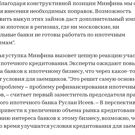
благодаря конструктивной позиции Минфина мы 
я внесения необходимых поправок. Возможность
вить выкуп этих займов даст дополнительный им
ю ипотеки в регионах, где ни московские, ни
льные банки не готовы работать по ипотечным
ммам".
я уступка Минфина вызовет цепную реакцию уча
ипотечного кредитования. Эксперты ожидают пов
а банков к ипотечному бизнесу, что через какое-т
 условия для заемщиков. "Это решит самую основ
проблему – проблему рефинансирования ипотечн
в, – считает первый заместитель председателя пр
ого ипотечного банка Руслан Исеев. – В перспектив
ривести к увеличению объема рынка кредитовани
ию интереса банков к этому бизнесу, возможно, ч
о время улучшатся условия кредитования для зае