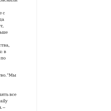
пояснили
е с
да
т,
ньше
тва,
: в
 по
во. "Мы
ять все
aily
. –