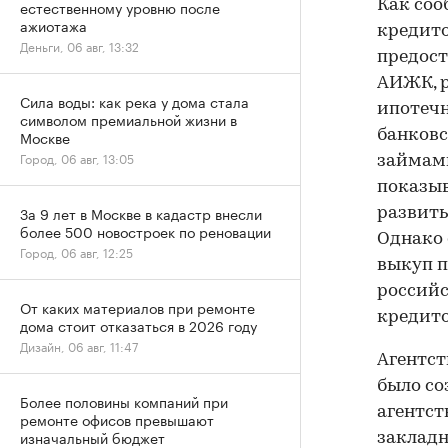
естественному уровню после
Как соо
ажиотажа
кредито
Деньги, 06 авг, 13:32
предост
АИЖК, р
Сила воды: как река у дома стала
ипотечн
символом премиальной жизни в
Москве
банковс
Город, 06 авг, 13:05
займам
показыв
За 9 лет в Москве в кадастр внесли
развиты
более 500 новостроек по реновации
Однако 
Город, 06 авг, 12:25
выкуп п
российс
От каких материалов при ремонте
кредито
дома стоит отказаться в 2026 году
Дизайн, 06 авг, 11:47
Агентс
было со
Более половины компаний при
агентст
ремонте офисов превышают
изначальный бюджет
закладн