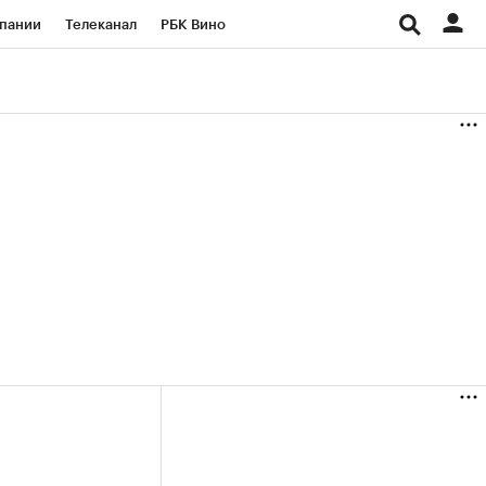
пании
Телеканал
РБК Вино
ациональные проекты
Город
аншизы
Газета
ка
Бизнес