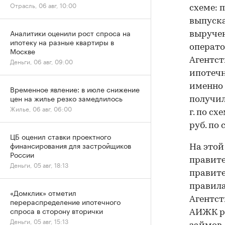
Отрасль, 06 авг, 10:00
схеме: 
выпуска
Аналитики оценили рост спроса на
выручен
ипотеку на разные квартиры в
операто
Москве
Агентст
Деньги, 06 авг, 09:00
ипотечн
именно 
Временное явление: в июле снижение
цен на жилье резко замедлилось
получил
Жилье, 06 авг, 06:00
г. по с
руб. по
ЦБ оценил ставки проектного
финансирования для застройщиков
На этой
России
правите
Деньги, 05 авг, 18:13
правите
правила
«Домклик» отметил
Агентст
перераспределение ипотечного
спроса в сторону вторички
АИЖК ра
Деньги, 05 авг, 15:13