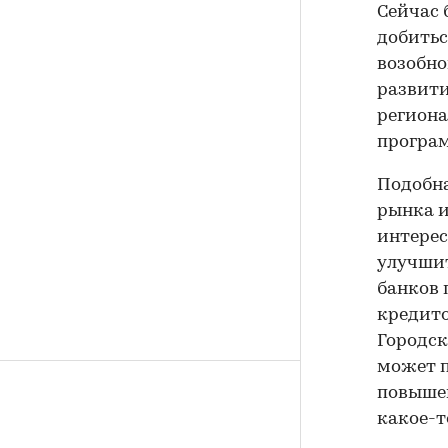
Сейчас 
добитьс
возобно
развити
региона
програ
Подобна
рынка 
интерес
улучшит
банков 
кредито
Городск
может п
повышен
какое-т