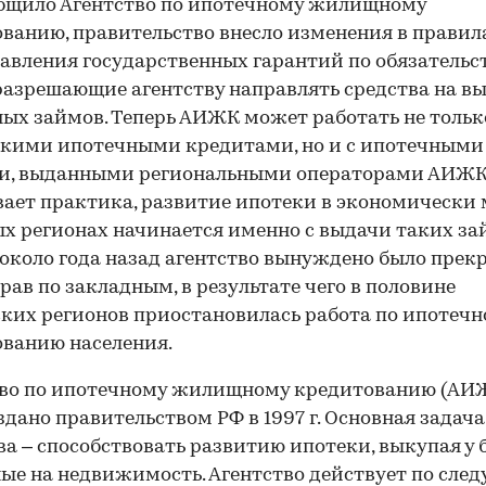
бщило Агентство по ипотечному жилищному
ванию, правительство внесло изменения в правил
авления государственных гарантий по обязательс
азрешающие агентству направлять средства на в
ых займов. Теперь АИЖК может работать не тольк
кими ипотечными кредитами, но и с ипотечными
и, выданными региональными операторами АИЖК
ает практика, развитие ипотеки в экономически 
х регионах начинается именно с выдачи таких за
около года назад агентство вынуждено было прек
рав по закладным, в результате чего в половине
ких регионов приостановилась работа по ипотеч
ванию населения.
тво по ипотечному жилищному кредитованию (АИ
здано правительством РФ в 1997 г. Основная задача
ва – способствовать развитию ипотеки, выкупая у 
ые на недвижимость. Агентство действует по сле