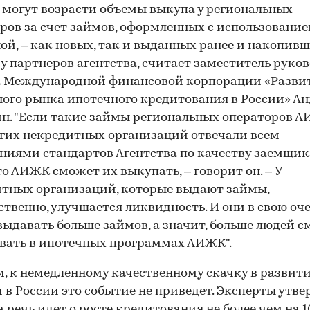
могут возрасти объемы выкупа у региональных
ров за счет займов, оформленных с использовани
ой, – как новых, так и выданных ранее и накопивш
 у партнеров агентства, считает заместитель руко
а Международной финансовой корпорации «Разви
ого рынка ипотечного кредитования в России» А
. "Если такие займы региональных операторов 
гих некредитных организаций отвечали всем
ниями стандартов Агентства по качеству заемщик
то АИЖК сможет их выкупать, – говорит он. – У
тных организаций, которые выдают займы,
ственно, улучшается ликвидность. И они в свою оч
выдавать больше займов, а значит, больше людей с
вать в ипотечных программах АИЖК".
, к немедленному качественному скачку в развит
 в России это событие не приведет. Эксперты утв
а речь идет о росте кредитования не более чем на 1