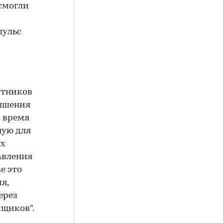
смогли
пульс
стников
ышения
о время
ную для
ых
авления
е это
я,
ерез
мщиков".