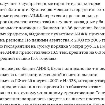
получает государственные гарантии, под которые
ет облигации. Бумаги размещаются среди инвесто
ные средства АИЖК через своих региональных
ров (представительства) выкупает закладные у ба
во имеет договоры с банками из 86 регионов Росс
ых кредитов, выданных с участием АИЖК, приход
на регионы. По данным агентства, с 2003 по 2005 гг
о госгарантии на сумму порядка 9 млрд руб. На 1 
хеме АИЖК предоставлено 16,5 тыс. кредитов на 6,6 
 средней ставке 15% годовых.
 неделе, сообщает АИЖК, было подписано постанов
льства о внесении изменений в постановление
льства РФ от 25 августа 2001 г. № 628, которое утв
 предоставления госгарантий по обязательствам
ва по ипотечному жилищному кредитованию. Теп
зрешили направлять средства на выкуп ипотечн