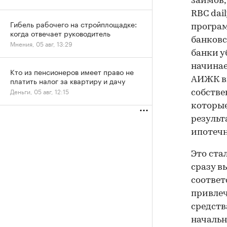
займов,
RBC dai
Гибель рабочего на стройплощадке:
програм
когда отвечает руководитель
банковс
Мнения, 05 авг, 13:29
банки у
начинае
Кто из пенсионеров имеет право не
платить налог за квартиру и дачу
АИЖК вы
Деньги, 05 авг, 12:15
собстве
которые
результ
ипотечн
Это ста
сразу в
соответ
привлеч
средств
начальн