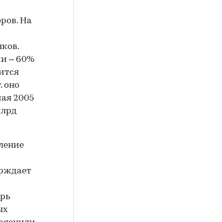
ров. На
нков.
ии – 60%
ится
. оно
мая 2005
млрд
ление
ерждает
ерь
ых