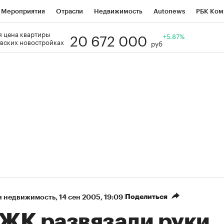
Мероприятия
Отрасли
Недвижимость
Autonews
РБК Ком
20 672 000
 цена квартиры
Образование
РБК Курсы
РБК Life
Тренды
+5.87%
Визионеры
Н
вских новостройках
руб
Дискуссионный клуб
Исследования
Кредитные рейтинги
Фр
Спецпроекты
Проверка контрагентов
Политика
Экономи
к наличной валюты
Поделиться
я недвижимость
⁠,
14 сен 2005, 19:09
ЖК развязали руки