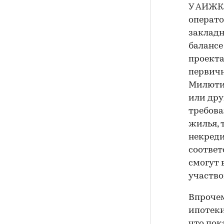
У АИЖК 
операто
закладн
балансе
проект
первичн
Милютин
или дру
требова
жилья, 
некреди
соответ
смогут 
участво
Впрочем
ипотеки
что пок