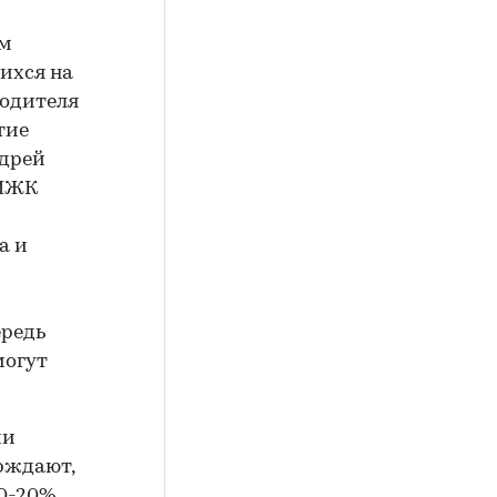
ем
ихся на
водителя
тие
ндрей
АИЖК
а и
ередь
могут
ии
ерждают,
0-20%.