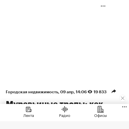
Городская недвижимость
⁠,
09 апр, 14:06
19 833
Муравьиные тропы: как
арендаторы формируют
Лента
Радио
Офисы
облик недвижимости