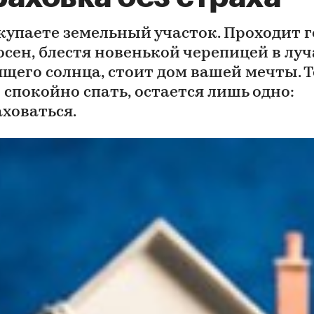
купаете земельный участок. Проходит го
осен, блестя новенькой черепицей в луч
ящего солнца, стоит дом вашей мечты. Т
 спокойно спать, остается лишь одно:
аховаться.