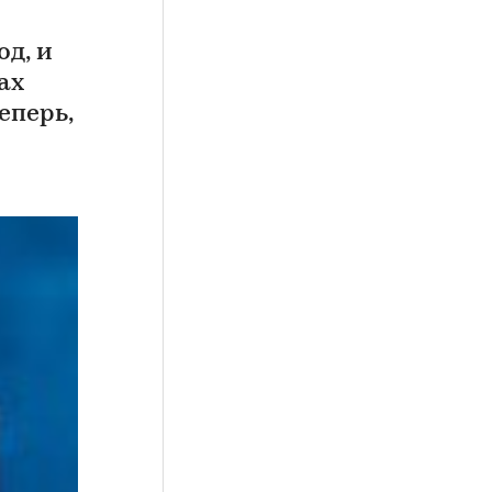
д, и
ах
еперь,