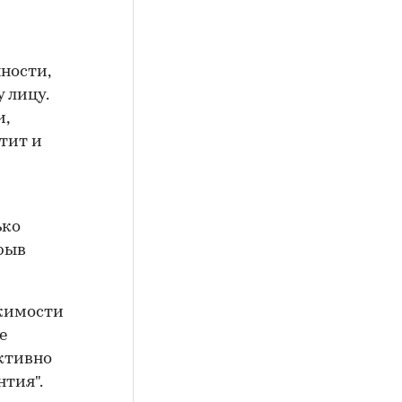
ности,
 лицу.
и,
тит и
ько
зрыв
жимости
е
Активно
тия".