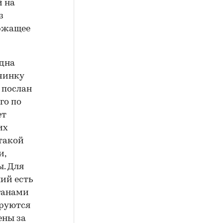
й на
з
ержащее
одна
чинку
 послан
го по
ет
их
 такой
и,
. Для
ий есть
ганами
руются
ены за