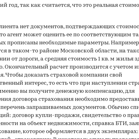
ий год, так как считается, что это реальная стоим
клиента нет документов, подтверждающих стоимо
 то агент может оценить ее по соответствующим т
ых прописаны необходимые параметры. Например
ся в таком-то районе Московской области, на так
нии от дороги, а средняя стоимость 1 кв. м жилья з
о. Окончательный расчет производится с учетом и
я. Чтобы доказать страховой компании свой
венный интерес, то есть что при наступлении стр
именно вы получите денежную компенсацию, для
ния договора страхования необходимо предостав
перечень запрашиваемых документов. Обычно сп
ий: договор купли-продажи, свидетельство о пра
нности на объект недвижимости, справка БТИ, за
хование, которое оформляется в двух экземплярах: