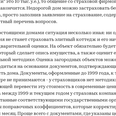
" это 10 тыс. у.е.), то общение со страховой фирмо
закончится. Недорогой дом можно застраховать бе
, просто заполнив заявление на страхование, сод
тный перечень вопросов.
остоящими домами ситуация несколько иная: ни 
я не станет страховать элитный коттедж и его на
дварительной оценки. На объект обязательно будет
который сделает опись имущества, а также оценит е
ьной методике. Оценка загородных объектов мож
диться на основании документов, подтверждающ
ть дома. Документы, оформленные до 1999 года, к
ре не принимаются - у страховщиков нет методик
ющей перевести эту стоимость в современные цены
 между 1999 и текущим годом у страховых компан
отанные соответствующими государственными ор
ы поправочных коэффициентов, которые корректи
месяц. Проще всего с документами, где указаны ц