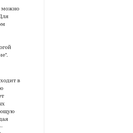
е" можно
Для
ом
огой
е".
ходит в
ою
ет
ых
ующую
дая
О-