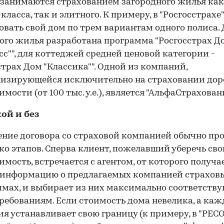
 занимаются страхованием загородного жилья как
класса, так и элитного. К примеру, в "Росгосстрах
овать свой дом по трем вариантам одного полиса. 
ого жилья разработана программа "Росгосстрах Д
сс"", для коттеджей средней ценовой категории -
страх Дом "Классика"". Одной из компаний,
изирующейся исключительно на страховании дор
мости (от 100 тыс. у.е.), является "АльфаСтраховани
ой и без
ние договора со страховой компанией обычно про
ко этапов. Сперва клиент, пожелавший уберечь св
мость, встречается с агентом, от которого получа
 информацию о предлагаемых компанией страхов
мах, и выбирает из них максимально соответств
ребованиям. Если стоимость дома невелика, а каж
я устанавливает свою границу (к примеру, в "РЕС