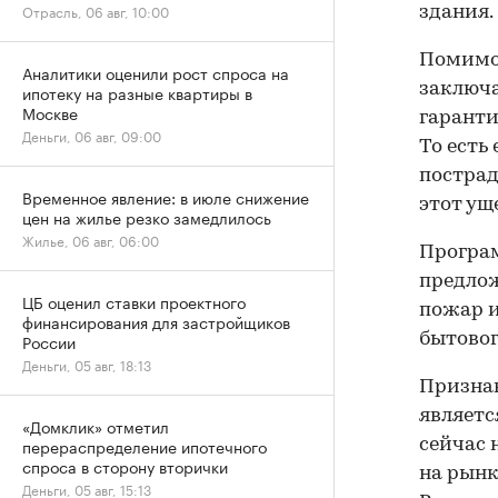
Отрасль, 06 авг, 10:00
здания.
Помимо
Аналитики оценили рост спроса на
заключа
ипотеку на разные квартиры в
Москве
гаранти
Деньги, 06 авг, 09:00
То есть
пострад
Временное явление: в июле снижение
этот ущ
цен на жилье резко замедлилось
Жилье, 06 авг, 06:00
Програ
предлож
ЦБ оценил ставки проектного
пожар и
финансирования для застройщиков
России
бытовог
Деньги, 05 авг, 18:13
Призна
являетс
«Домклик» отметил
перераспределение ипотечного
сейчас 
спроса в сторону вторички
на рынк
Деньги, 05 авг, 15:13