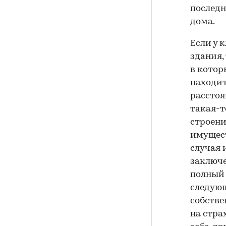
последн
дома.
Если у 
здания,
в котор
находит
расстоя
такая-т
строени
имущест
случая 
заключе
полный 
следующ
собстве
на стра