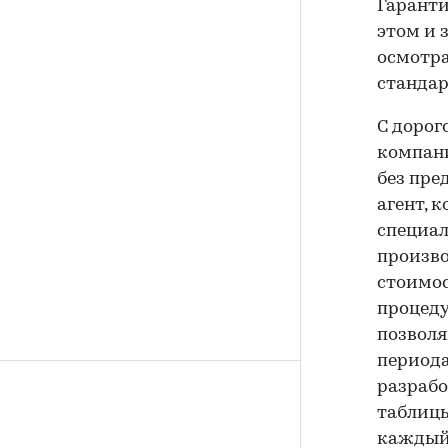
Гарантии
этом и 
осмотра
стандар
С дорог
компани
без пре
агент, 
специал
произво
стоимос
процеду
позволя
периода
разраб
таблиц
каждый 