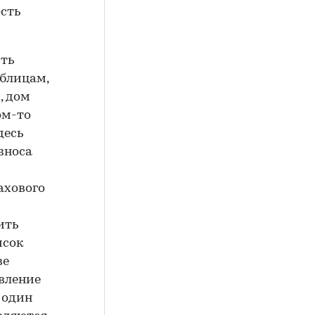
ость
сть
аблицам,
, дом
ом-то
десь
зноса
ахового
ить
исок
ве
явление
 один