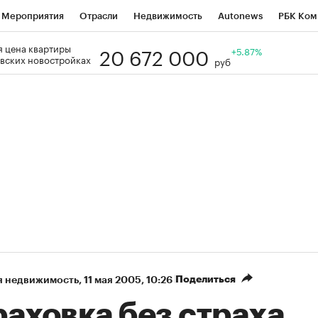
Мероприятия
Отрасли
Недвижимость
Autonews
РБК Ком
20 672 000
 цена квартиры
Образование
РБК Курсы
РБК Life
Тренды
+5.87%
Визионеры
Н
вских новостройках
руб
Дискуссионный клуб
Исследования
Кредитные рейтинги
Фр
Спецпроекты
Проверка контрагентов
Политика
Экономи
к наличной валюты
Поделиться
я недвижимость
⁠,
11 мая 2005, 10:26
аховка без страха