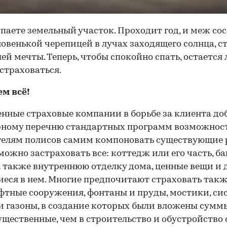
паете земельный участок. Проходит год, и меж сос
новенькой черепицей в лучах заходящего солнца, с
ей мечты. Теперь, чтобы спокойно спать, остается
астраховаться.
м всё!
нные страховые компании в борьбе за клиента до
рному перечню стандартных программ возможнос
елям полисов самим компоновать существующие 
можно застраховать все: коттедж или его часть, ба
а также внутреннюю отделку дома, ценные вещи и д
еся в нем. Многие предпочитают страховать так
тные сооружения, фонтаны и пруды, мостики, си
и газоны, в создание которых были вложены суммы
ущественные, чем в строительство и обустройство