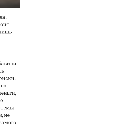
ен,
тоит
 лишь
бавили
ть
риски.
ню,
еньги,
же
стемы
, не
 самого