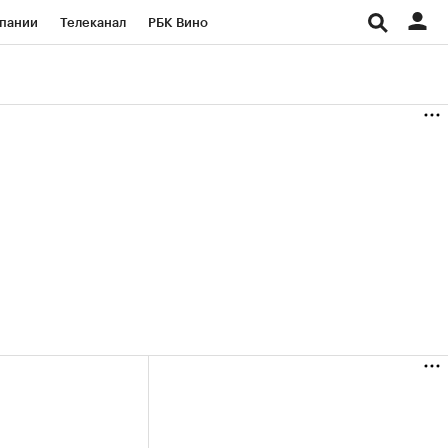
пании
Телеканал
РБК Вино
ациональные проекты
Город
аншизы
Газета
ка
Бизнес