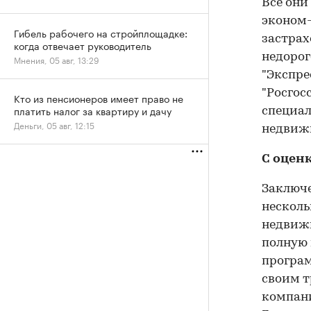
Все они
эконом-
Гибель рабочего на стройплощадке:
застрах
когда отвечает руководитель
недорог
Мнения, 05 авг, 13:29
"Экспре
"Росгос
Кто из пенсионеров имеет право не
платить налог за квартиру и дачу
специал
Деньги, 05 авг, 12:15
недвижи
С оценк
Заключе
несколь
недвижи
полную
програм
своим т
компани