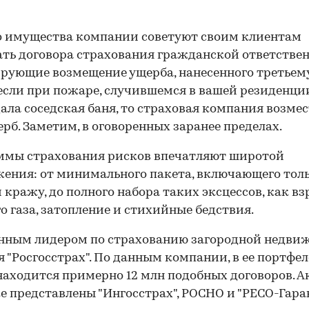
 имущества компании советуют своим клиентам
ть договора страхования гражданской ответствен
рующие возмещение ущерба, нанесенного третьему
 если при пожаре, случившемся в вашей резиденци
ала соседская баня, то страховая компания возмес
ерб. Заметим, в оговоренных заранее пределах.
ммы страхования рисков впечатляют широтой
ения: от минимального пакета, включающего тол
 кражу, до полного набора таких эксцессов, как в
о газа, затопление и стихийные бедствия.
нным лидером по страхованию загородной недви
я "Росгосстрах". По данным компании, в ее портфел
находится примерно 12 млн подобных договоров. 
е представлены "Ингосстрах", РОСНО и "РЕСО-Гаран