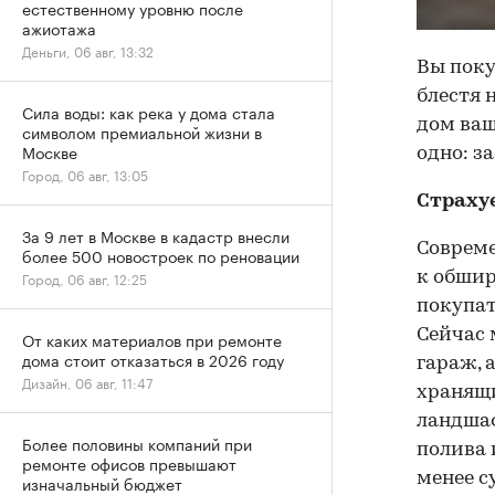
естественному уровню после
ажиотажа
Деньги, 06 авг, 13:32
Вы поку
блестя 
Сила воды: как река у дома стала
дом ваш
символом премиальной жизни в
Москве
одно: з
Город, 06 авг, 13:05
Страхуе
За 9 лет в Москве в кадастр внесли
Совреме
более 500 новостроек по реновации
Город, 06 авг, 12:25
к обши
покупат
Сейчас 
От каких материалов при ремонте
дома стоит отказаться в 2026 году
гараж, 
Дизайн, 06 авг, 11:47
хранящи
ландшаф
Более половины компаний при
полива 
ремонте офисов превышают
менее с
изначальный бюджет