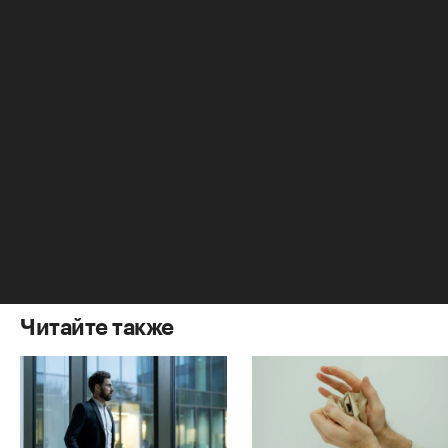
жилья строится 1,6-1,7 млн кв. м в год. Мощности
всех четырех ДСК превышают эту цифру на 0,5
млн кв. м. В настоящее время эти объемы идут
на постройку коммерческого жилья». Таким
образом, в мэрии полагают, что будущее ДСК –
за строительством социального жилья.
Очевидно, с коммерческого рынка комбинатам
придется уйти.
Елена Тофанюк
Читайте также