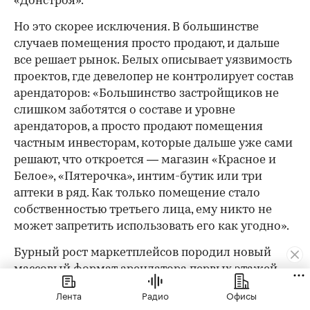
«Донстроя».
Но это скорее исключения. В большинстве
случаев помещения просто продают, и дальше
все решает рынок. Белых описывает уязвимость
проектов, где девелопер не контролирует состав
арендаторов: «Большинство застройщиков не
слишком заботятся о составе и уровне
арендаторов, а просто продают помещения
частным инвесторам, которые дальше уже сами
решают, что откроется — магазин «Красное и
Белое», «Пятерочка», интим-бутик или три
аптеки в ряд. Как только помещение стало
собственностью третьего лица, ему никто не
может запретить использовать его как угодно».
Бурный рост маркетплейсов породил новый
массовый формат арендатора первых этажей —
пункты выдачи заказов. Это арендаторы с
Лента
Радио
Офисы
гарантированным трафиком и