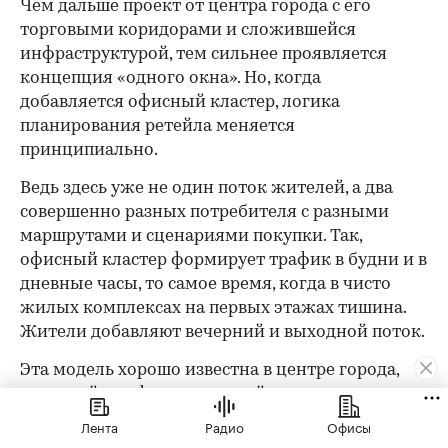
Чем дальше проект от центра города с его
торговыми коридорами и сложившейся
инфраструктурой, тем сильнее проявляется
концепция «одного окна». Но, когда
добавляется офисный кластер, логика
планирования ретейла меняется
принципиально.
Ведь здесь уже не один поток жителей, а два
совершенно разных потребителя с разными
маршрутами и сценариями покупки. Так,
офисный кластер формирует трафик в будни и в
дневные часы, то самое время, когда в чисто
жилых комплексах на первых этажах тишина.
Жители добавляют вечерний и выходной поток.
Эта модель хорошо известна в центре города,
где ретейл у офисных зданий давно живет
именно так. В «СберСити» она реализуется в
Лента
Радио
Офисы
масштабе целого квартала: с жильем, офисами и