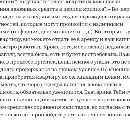
нции "Покупка "готовой" квартиры как способ
ния денежных средств в период кризиса". – Во-пер
ая деньги в недвижимость, вы ограждены от раз
ностей, которые могут произойти с наличными
ами (инфляция, деноминация и т. д.). Во-вторых, к
00:00
/
00:00
вартиру, вы можете отдать ее в аренду и ваш капи
быстро работать. Кроме того, московская недвижи
взгляд, всегда была, есть и будет востребована. Даж
о, в процессе кризиса, цены немного упали, это не 
 долго продержатся на низком уровне». По мнению
а, приобретая квартиру по сегодняшним ценам, м
ывать, что через год-два капитал, вложенный в
мость, обязательно увеличится. Екатерина Тейн с
час о покупке недвижимости лучше говорить как о
м средстве сохранения капиталов, но согласна с т
есколько лет произойдет рост вложенного капитал