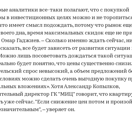
ые аналитики все-таки полагают, что с покупкой
ы в инвестиционных целях можно и не торопиться
что имеет смысл подождать, потому что рынок еще
своего дна, время максимальных скидок еще не при
 Омар Гаджиев. – Сколько именно ждать сейчас, н
сказать, все будет зависеть от развития ситуации
Можно лишь посоветовать дождаться такой ситуац
еально будет понятно, что цены существенно снизи
ельский спрос невысокий, а объем предложений б
условиях можно сделать очень выгодную покупку 
ьных вложениях». Хотя Александр Копылков,
тельный директор ГК "МИЦ" говорит, что кварти
ь уже сейчас. "Если снижение цен потом и произой
езначительным", – уверяет он.