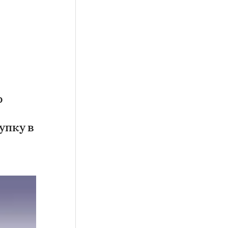
р
упку в