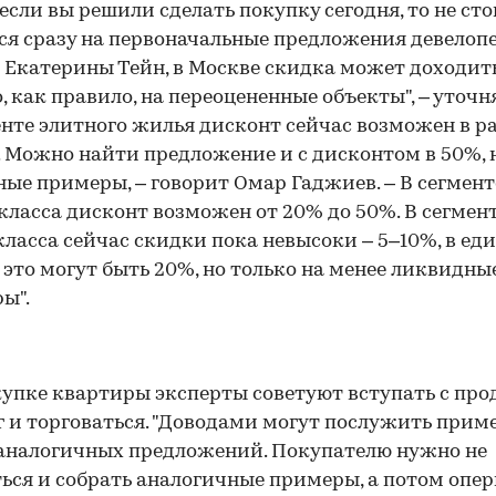
если вы решили сделать покупку сегодня, то не ст
ся сразу на первоначальные предложения девелопе
Екатерины Тейн, в Москве скидка может доходить
о, как правило, на переоцененные объекты", – уточня
енте элитного жилья дисконт сейчас возможен в р
 Можно найти предложение и с дисконтом в 50%, н
ые примеры, – говорит Омар Гаджиев. – В сегмент
класса дисконт возможен от 20% до 50%. В сегмен
ласса сейчас скидки пока невысоки – 5–10%, в е
 это могут быть 20%, но только на менее ликвидны
ы".
упке квартиры эксперты советуют вступать с пр
г и торговаться. "Доводами могут послужить прим
аналогичных предложений. Покупателю нужно не
ься и собрать аналогичные примеры, а потом опе