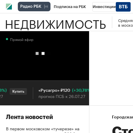
Подписка на РБК
Инвестиции
НЕДВИЖИМОСТЬ
Средняя
РБК Вино
Спорт
Школа управления
в моско
Национальные проекты
Город
Стил
Прямой эфир
Кредитные рейтинги
Франшизы
Га
Проверка контрагентов
Политика
Э
(+30,78%)
«Русагро» ₽120
Ozon ₽
Купить
Купить
прогноз ПСБ к 26.07.27
прогноз
Лента новостей
Городска
В первом московском «тучерезе» на
Сто