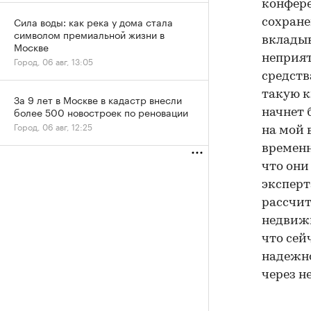
конфере
Сила воды: как река у дома стала
сохране
символом премиальной жизни в
вкладыв
Москве
неприят
Город, 06 авг, 13:05
средств
такую к
За 9 лет в Москве в кадастр внесли
более 500 новостроек по реновации
начнет 
Город, 06 авг, 12:25
на мой 
временн
что они
эксперт
рассчит
недвижи
что сей
надежно
через н