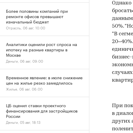
Однако 
Более половины компаний при
бросать
ремонте офисов превышают
данным 
изначальный бюджет
50%. "Н
Отрасль, 06 авг, 10:00
"В сегм
20–40%.
Аналитики оценили рост спроса на
ипотеку на разные квартиры в
единичн
Москве
бизнес-
Деньги, 06 авг, 09:00
экономк
случаях
Временное явление: в июле снижение
квартир
цен на жилье резко замедлилось
Жилье, 06 авг, 06:00
ЦБ оценил ставки проектного
При пок
финансирования для застройщиков
в диало
России
других 
Деньги, 05 авг, 18:13
поленит