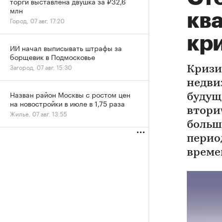
торги выставлена двушка за ₽32,6
млн
кв
Город, 07 авг, 17:20
кр
ИИ начал выписывать штрафы за
борщевик в Подмосковье
Загород, 07 авг, 15:30
Кризи
недви
Назван район Москвы с ростом цен
будущ
на новостройки в июле в 1,75 раза
втори
Жилье, 07 авг, 13:55
больш
перио
време