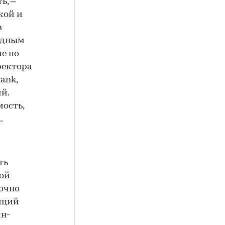
ь, –
кой и
в
одным
е по
ректора
ank,
й.
ость,
.
ть
мой
точно
иций
йн-