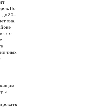
оит
ров. По
 до 30–
ет она.
айоне
о это
е
те
диничных
е
одавцом
еры
рировать