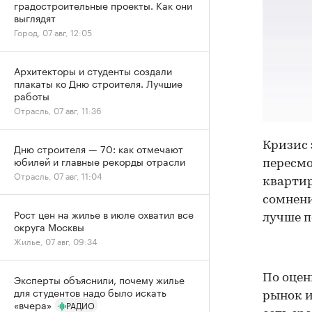
градостроительные проекты. Как они
выглядят
Город, 07 авг, 12:05
Архитекторы и студенты создали
плакаты ко Дню строителя. Лучшие
работы
Отрасль, 07 авг, 11:36
Кризис 
Дню строителя — 70: как отмечают
юбилей и главные рекорды отрасли
пересмо
Отрасль, 07 авг, 11:04
квартир
сомнени
Рост цен на жилье в июле охватил все
лучше п
округа Москвы
Жилье, 07 авг, 09:34
Эксперты объяснили, почему жилье
По оцен
для студентов надо было искать
рынок и
«вчера»
РАДИО