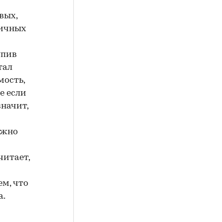
вых,
личных
упив
тал
мость,
е если
значит,
ожно
читает,
ем, что
а.