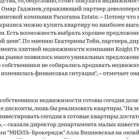
едства, то, безусловно, стоит покупать недвижимост
 Омар Гаджиев, управляющий партнер девелоперс
инговой компании Panorama Estate. – Потому что 
кризиса можно купить квартиру по наиболее выг
м. Есть возможность выбрать хорошее предложени
й цене". По мнению Екатерины Тейн, партнера, ди
мента элитной недвижимости компании Knight Fr
на рынке появилось много уникальных предложени
 собственники не собирались продавать недвижим
х изменилась финансовая ситуация", – отмечает она
собственники недвижимости готовы сегодня дела
е дисконты, лишь бы реализовать квартиры. "На 
 инвестировать сегодня в готовые квартиры доста
, – сказала директор департамента малых инвест
ии "МИЭЛЬ-Брокеридж" Алла Вишневская на онла