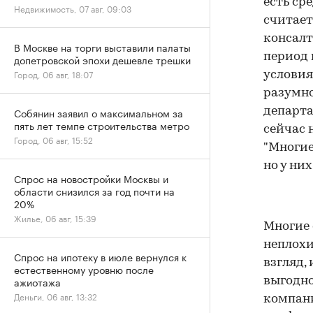
есть ср
Недвижимость, 07 авг, 09:03
считает
консалт
В Москве на торги выставили палаты
период 
допетровской эпохи дешевле трешки
Город, 06 авг, 18:07
условия
разумно
Собянин заявил о максимальном за
департа
пять лет темпе строительства метро
сейчас 
Город, 06 авг, 15:52
"Многие
но у ни
Спрос на новостройки Москвы и
области снизился за год почти на
20%
Жилье, 06 авг, 15:39
Многие 
неплохи
Спрос на ипотеку в июле вернулся к
взгляд,
естественному уровню после
ажиотажа
выгодно
Деньги, 06 авг, 13:32
компан