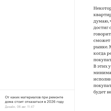
Некотор
квартир
думаю, 
достиг 
говорит
сможет 
рынке. 
когда р
покупат
В этих 
минимал
исполни
покупат
будет н
От каких материалов при ремонте
дома стоит отказаться в 2026 году
Дизайн, 06 авг, 11:47