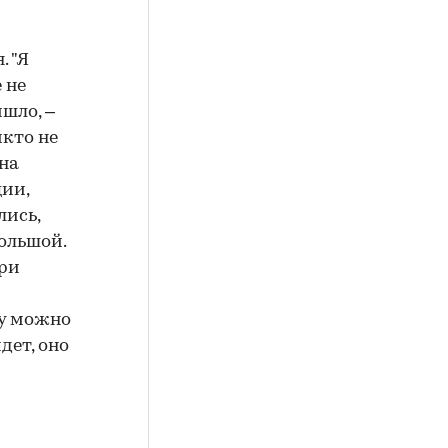
. "Я
 не
шло, –
икто не
 на
ии,
лись,
ольшой.
при
ру можно
дет, оно