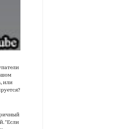
упатели
льшом
, или
ируется?
оричный
. "Если