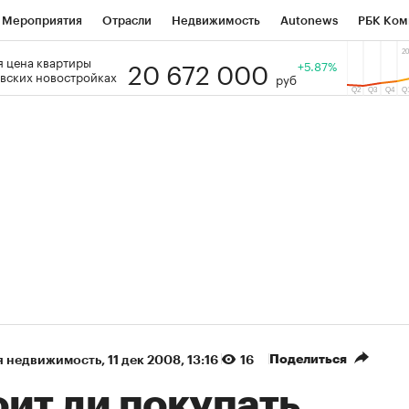
Мероприятия
Отрасли
Недвижимость
Autonews
РБК Ком
20 672 000
 цена квартиры
 РБК
РБК Образование
РБК Курсы
РБК Life
+5.87%
Тренды
Виз
вских новостройках
руб
ь
Крипто
РБК Бизнес-среда
Дискуссионный клуб
Исследо
зета
Спецпроекты СПб
Конференции СПб
Спецпроекты
кономика
Бизнес
Технологии и медиа
Финансы
Рынок на
(+90,76%)
(+34,79%)
5 450
АФК «Система» ₽12
Купить
К
 ПСБ к 29.07.27
прогноз БКС к 15.07.27
Поделиться
я недвижимость
⁠,
11 дек 2008, 13:16
16
ит ли покупать