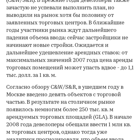
(C&W/S&R). В прежние годы девелоперы также
зачастую не успевали выполнить план, но
выводили на рынок хотя бы половину от
заявленных торговых центров. В ближайшие
годы участники рынка ждут дальнейшего
падения объема ввода: сейчас застройщики не
начинают новые стройки. Ожидается и
дальнейшее удешевление аренд­ных ставок: от
максимальных значений 2007 года цена аренды
торговых помещений может упасть вдвое - до 1,1
тыс. долл. за 1 кв. м.
Согласно обзору C&W/S&R, в ушедшем году в
Москве введено девять объектов с торговой
частью. В результате на столичном рынке
появилось немногим более 250 тыс. кв. м
арендуемых торговых площадей (GLA). В начале
2008 года девелоперы обещали ввести 1 млн кв.
м торговых центров, однако тогда уже
аналитики прогнозировали, что объем ввода