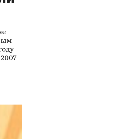
не
нным
году
 2007