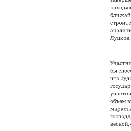
заверше
находящ
ближай
строите
аналити
Луцков.
Участни
бы спос
что буд
государ
участни
объем в
маркети
господд
весной,