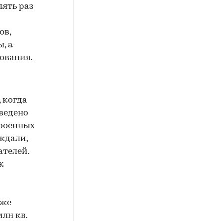
пять раз
ов,
, а
ования.
 когда
ведено
троенных
ждали,
ателей.
к
 же
лн кв.