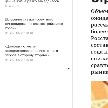
цен на жилье резко замедлилось
Жилье, 06:00
Объем
ожида
ЦБ оценил ставки проектного
финансирования для застройщиков
рассч
России
более
Деньги, 05 авг, 18:13
Росст
состав
«Домклик» отметил
перераспределение ипотечного
года 
спроса в сторону вторички
сниже
Деньги, 05 авг, 15:13
сравн
рынка