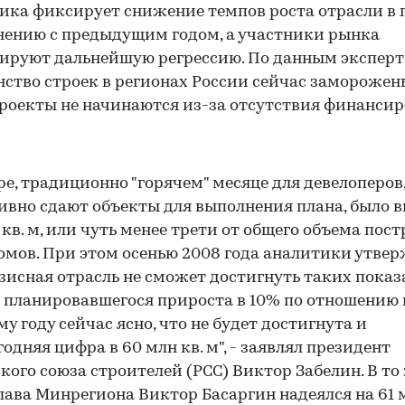
ика фиксирует снижение темпов роста отрасли в 
нению с предыдущим годом, а участники рынка
ируют дальнейшую регрессию. По данным эксперт
ство строек в регионах России сейчас заморожены
роекты не начинаются из-за отсутствия финансир
ре, традиционно "горячем" месяце для девелоперов,
ивно сдают объекты для выполнения плана, было в
н кв. м, или чуть менее трети от общего объема пос
домов. При этом осенью 2008 года аналитики утвер
зисная отрасль не сможет достигнуть таких показ
 планировавшегося прироста в 10% по отношению 
у году сейчас ясно, что не будет достигнута и
одняя цифра в 60 млн кв. м", - заявлял президент
кого союза строителей (РСС) Виктор Забелин. В то
лава Минрегиона Виктор Басаргин надеялся на 61 м