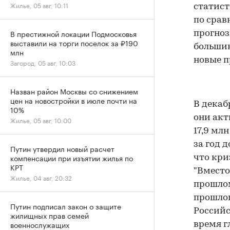
Жилье, 05 авг, 10:11
статист
по срав
В престижной локации Подмосковья
прогноз
выставили на торги поселок за ₽190
большин
млн
новые п
Загород, 05 авг, 10:03
Назван район Москвы со снижением
цен на новостройки в июле почти на
В декаб
10%
они акт
Жилье, 05 авг, 10:00
17,9 мл
за год 
Путин утвердил новый расчет
компенсации при изъятии жилья по
что кри
КРТ
"Вместо
Жилье, 04 авг, 20:32
прошлом
прошлог
Путин подписал закон о защите
Российс
жилищных прав семей
военнослужащих
время г