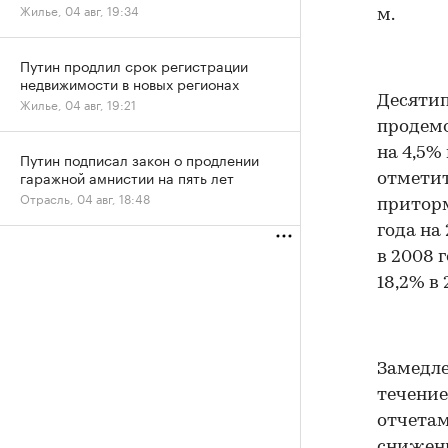
Жилье, 04 авг, 19:34
м.
Путин продлил срок регистрации
недвижимости в новых регионах
Десятип
Жилье, 04 авг, 19:21
продемо
на 4,5%
Путин подписал закон о продлении
гаражной амнистии на пять лет
отметит
Отрасль, 04 авг, 18:48
приторм
года на
в 2008 г
18,2% в 
Замедле
течение
отчетам
снижени