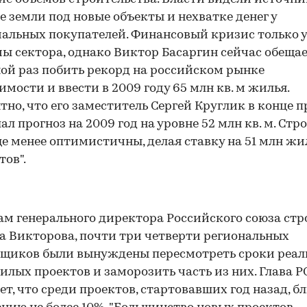
е земли под новые объекты и нехватке денег у
альных покупателей. Финансовый кризис только 
ы сектора, однако Виктор Басаргин сейчас обещае
ой раз побить рекорд на российском рынке
мости и ввести в 2009 году 65 млн кв. м жилья.
но, что его заместитель Сергей Круглик в конце 
лал прогноз на 2009 год на уровне 52 млн кв. м. Стр
е менее оптимистичны, делая ставку на 51 млн ж
тов".
ам генерального директора Российского союза ст
 Викторова, почти три четверти региональных
йщиков были вынуждены пересмотреть сроки реа
илых проектов и заморозить часть из них. Глава Р
ет, что среди проектов, стартовавших год назад, б