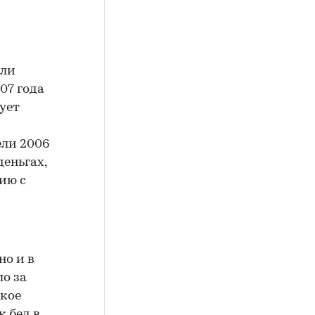
гли
07 года
ует
ели 2006
деньгах,
нию с
но и в
ло за
зкое
 бед в