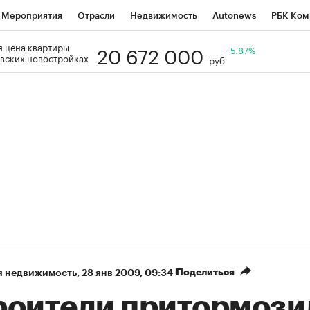
Мероприятия
Отрасли
Недвижимость
Autonews
РБК Ком
20 672 000
 цена квартиры
Образование
РБК Курсы
РБК Life
Тренды
+5.87%
Визионеры
Н
вских новостройках
руб
Дискуссионный клуб
Исследования
Кредитные рейтинги
Фр
Спецпроекты
Проверка контрагентов
Политика
Экономи
к наличной валюты
Поделиться
я недвижимость
⁠,
28 янв 2009, 09:34
роители притормози