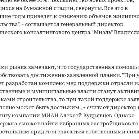
нию не более 10%. "Большинство новых проектов,
ихся на бумажной стадии, свернуты. Все это в
шие годы приведет к снижению объемов жилищно
льства", - соглашается генеральный директор
ческого консалтингового центра "Миэль" Владисл
ки рынка замечают, что государственная помощь
обствовать достижению заявленной планки. "При 
ет разработан комплекс мер поддержки отрасли и
ственные и муниципальные власти станут актив
ками строительства, то при такой поддержке за
полне может быть достижим", - считает директор 
нгу компании МИАН Алексей Кудрявцев. Однако
ержка сможет найти избранных застройщиков то
 остальным придется спасаться собственными сил