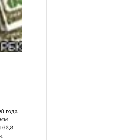
8 года
ным
 63,8
м