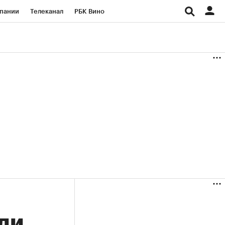
пании
Телеканал
РБК Вино
ациональные проекты
Город
аншизы
Газета
ка
Бизнес
ли