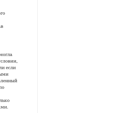
го
ав
 могла
условии,
ли если
ными
явленный
по
лько
ами.