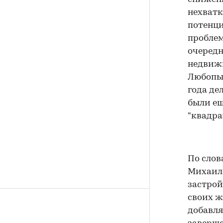
нехватк
потенци
проблем
очередн
недвижи
Любопыт
года де
были ещ
"квадра
По слов
Михаила
застро
своих ж
добавля