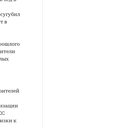
усугубил
т в
прошлого
оители
илых
роителей
лизации
СС
лизки к