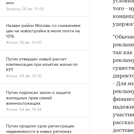
условия
млн
Загород, 05 авг, 10:03
того - 
концепц
Назван район Москвы со снижением
удержат
цен на новостройки в июле почти на
10%
"Обычно
Жилье, 05 авг, 10:00
рекламн
так как
Путин утвердил новый расчет
рекламу
компенсации при изъятии жилья по
существ
КРТ
Жилье, 04 авг, 20:32
директо
- Для м
Путин подписал закон о защите
рекламу
жилищных прав семей
финансо
военнослужащих
надежно
Жилье, 04 авг, 19:34
участни
рассказ
Путин продлил срок регистрации
недвижимости в новых регионах
достове