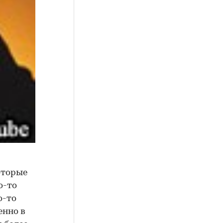
оторые
о-то
о-то
енно в