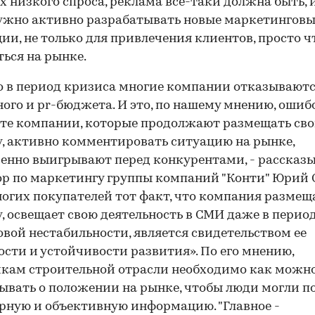
х низкого спроса, реклама все-таки должна быть, 
нужно активно разрабатывать новые маркетингов
ии, не только для привлечения клиентов, просто 
ься на рынке.
 в период кризиса многие компании отказываютс
ого и pr-бюджета. И это, по нашему мнению, ошиб
 те компании, которые продолжают размещать св
, активно комментировать ситуацию на рынке,
енно выигрывают перед конкурентами, - рассказ
р по маркетингу группы компаний "Конти" Юрий 
ногих покупателей тот факт, что компания размещ
, освещает свою деятельность в СМИ даже в перио
вой нестабильности, является свидетельством ее
сти и устойчивости развития». По его мнению,
кам строительной отрасли необходимо как можн
ывать о положении на рынке, чтобы люди могли п
рную и объективную информацию. "Главное -