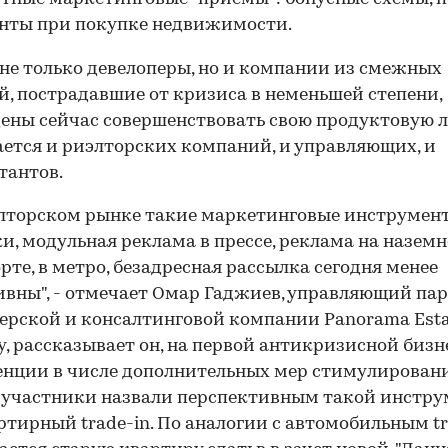
нты при покупке недвижимости.
не только девелоперы, но и компании из смежных
й, пострадавшие от кризиса в неменьшей степени,
ны сейчас совершенствовать свою продуктовую л
ается и риэлторских компаний, и управляющих, и
тантов.
лторском рынке такие маркетинговые инструмент
и, модульная реклама в прессе, реклама на назем
рте, в метро, безадресная рассылка сегодня менее
вны", - отмечает Омар Гаджиев, управляющий па
ерской и консалтинговой компании Panorama Estat
, рассказывает он, на первой антикризисной бизн
нции в числе дополнительных мер стимулирован
участники назвали перспективным такой инстру
ртирный trade-in. По аналогии с автомобильным tr