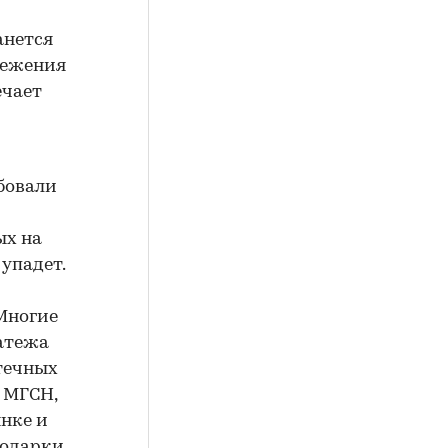
анется
режения
ечает
бовали
ых на
упадет.
 Многие
атежа
течных
, МГСН,
нке и
подарки