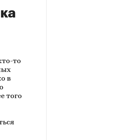
нка
кто-то
ных
о в
о
е того
ться