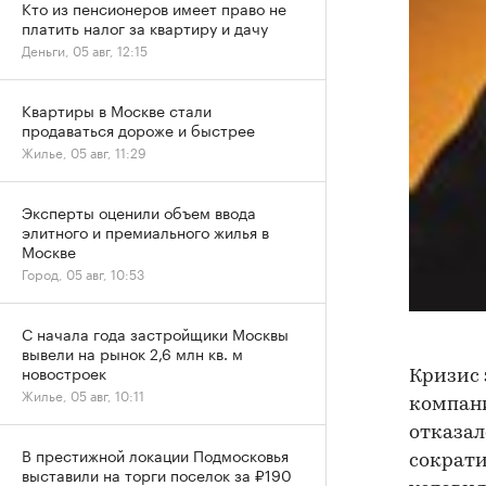
Кто из пенсионеров имеет право не
платить налог за квартиру и дачу
Деньги, 05 авг, 12:15
Квартиры в Москве стали
продаваться дороже и быстрее
Жилье, 05 авг, 11:29
Эксперты оценили объем ввода
элитного и премиального жилья в
Москве
Город, 05 авг, 10:53
С начала года застройщики Москвы
вывели на рынок 2,6 млн кв. м
новостроек
Кризис 
Жилье, 05 авг, 10:11
компани
отказал
В престижной локации Подмосковья
сократи
выставили на торги поселок за ₽190