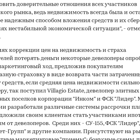
овить доверительные отношения всех участников
кого рынка, ведь недвижимость всегда была и ост
е надежным способом вложения средств и их сбе
иях нестабильной экономической ситуации", - отм
.
иях коррекции цен на недвижимость и страха
елей потерять деньги некоторые девелоперы опро
аркетинговый ход, предложив покупателям
азную страховку в виде возврата части затраченн
 средств, если средняя цена недвижимости сильно 
ру, так поступил Villagio Estate, девелопер элитных
ных поселков корпорации "Инком" и ФСК "Лидер".
и разработали различные системы рассрочки пл
дложили своим клиентам стать участниками ипо
м от девелоперов. Среди них - СУ-155, ФСК "Лидер"
ет-Групп" и другие компании. Присутствуют на ры
тные маркетинговые "приемы": бонусные схемы, 