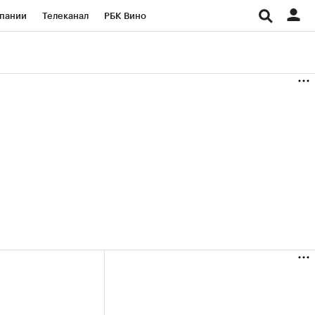
пании
Телеканал
РБК Вино
ациональные проекты
Город
аншизы
Газета
ка
Бизнес