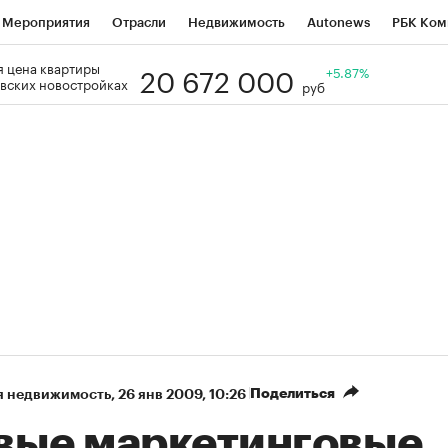
Мероприятия
Отрасли
Недвижимость
Autonews
РБК Ком
20 672 000
 цена квартиры
Образование
РБК Курсы
РБК Life
Тренды
+5.87%
Визионеры
Н
вских новостройках
руб
Дискуссионный клуб
Исследования
Кредитные рейтинги
Фр
Спецпроекты
Проверка контрагентов
Политика
Экономи
к наличной валюты
Поделиться
я недвижимость
⁠,
26 янв 2009, 10:26
вые маркетинговые