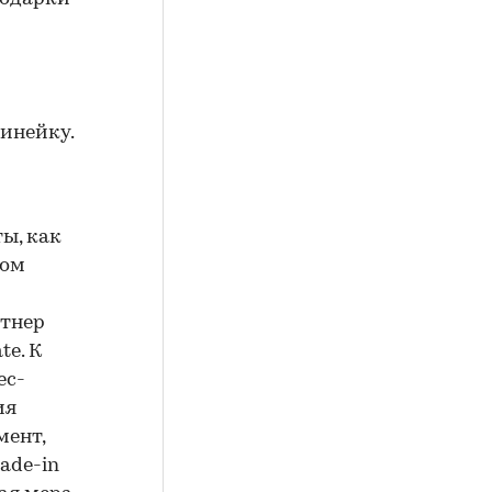
инейку.
ы, как
ном
ртнер
e. К
ес-
ия
мент,
ade-in