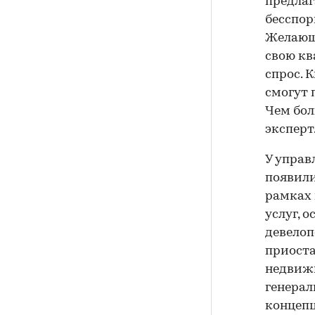
предлаг
бесспор
Желающи
свою кв
спрос. 
смогут 
Чем бол
эксперт
У упра
появили
рамках 
услуг, 
девелоп
приоста
недвижи
генерал
концепц