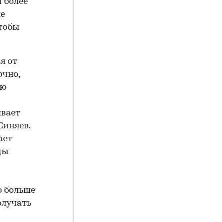
и более
ые
чтобы
я от
очно,
ою
ывает
Синяев.
ает
ды
о больше
олучать