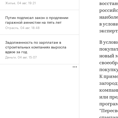
Жилье, 04 авг, 19:21
восстан
российс
Путин подписал закон о продлении
наиболе
гаражной амнистии на пять лет
в услов
Отрасль, 04 авг, 18:48
эксперт
Задолженность по зарплатам в
В услов
строительных компаниях выросла
покупат
вдвое за год
новый м
Деньги, 04 авг, 15:07
своеобр
покупку
К приме
загород
компани
или пре
програм
"Пересв
стандар