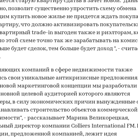
ается старую квартиру сдатьв в зачет новой. "Данн
но, позволит существенно упростить схему обмена
м купить новое жилье не придется ждать покупа
артиру, что должно активизировать покупательс
Квартирный trade-in выгоден также и риэлторам, 
по этой схеме точно так же зарабатывать на комис
ьше будет сделок, тем больше будет доход ", - счита
.
вляющих компаний в сфере недвижимости также
сь свои уникальные антикризисные предложения.
новой маркетинговой концепции мы разработали
основной целевой аудиторией которого являются
еры, в силу экономических причин вынужденные 
навливать строительство объектов коммерческой
мости", - рассказывает Марина Великорецкая,
ьный директор компании Colliers International FM. 
ии, предложенной компанией, лежит идея