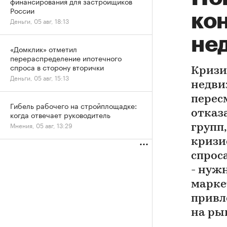
финансирования для застройщиков
России
ко
Деньги, 05 авг, 18:13
не
«Домклик» отметил
перераспределение ипотечного
спроса в сторону вторички
Кризи
Деньги, 05 авг, 15:13
недви
перес
Гибель рабочего на стройплощадке:
отказ
когда отвечает руководитель
Мнения, 05 авг, 13:29
групп,
кризи
спроса
- нуж
марке
привл
на ры