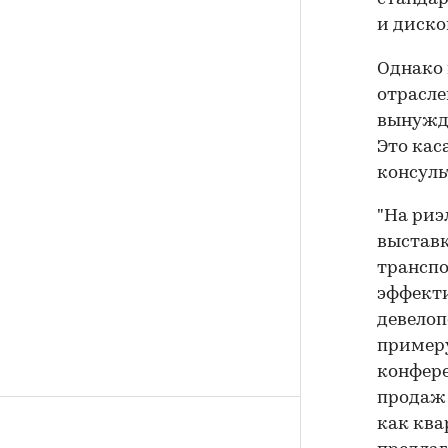
и диско
Однако 
отрасле
вынужде
Это кас
консуль
"На риэ
выставк
транспо
эффекти
девелоп
примеру
конфере
продаж 
как ква