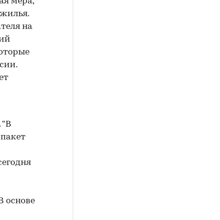
ая мера,
 жилья.
теля на
кий
которые
сии.
ет
 "В
 пакет
сегодня
В основе