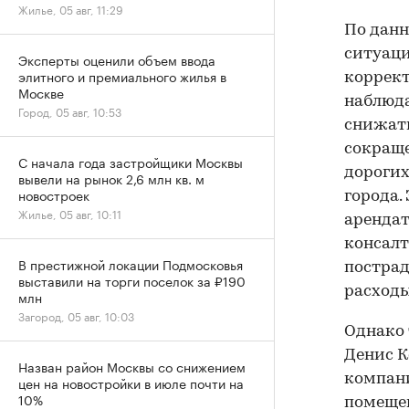
Жилье, 05 авг, 11:29
По данн
ситуац
Эксперты оценили объем ввода
элитного и премиального жилья в
коррект
Москве
наблюда
Город, 05 авг, 10:53
снижать
сокраще
С начала года застройщики Москвы
дорогих
вывели на рынок 2,6 млн кв. м
новостроек
города.
Жилье, 05 авг, 10:11
арендат
консалт
В престижной локации Подмосковья
пострад
выставили на торги поселок за ₽190
расходы
млн
Загород, 05 авг, 10:03
Однако 
Денис К
Назван район Москвы со снижением
компани
цен на новостройки в июле почти на
10%
помещен