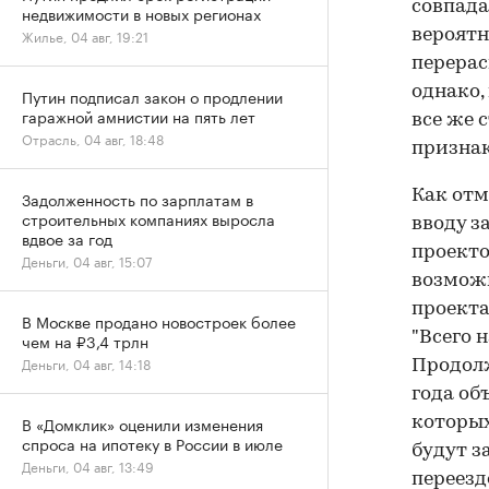
совпада
недвижимости в новых регионах
Жилье, 04 авг, 19:21
вероятн
перерас
однако,
Путин подписал закон о продлении
гаражной амнистии на пять лет
все же 
Отрасль, 04 авг, 18:48
призна
Как отм
Задолженность по зарплатам в
строительных компаниях выросла
вводу з
вдвое за год
проекто
Деньги, 04 авг, 15:07
возможн
проекта
В Москве продано новостроек более
"Всего 
чем на ₽3,4 трлн
Деньги, 04 авг, 14:18
Продолж
года об
В «Домклик» оценили изменения
которых
спроса на ипотеку в России в июле
будут з
Деньги, 04 авг, 13:49
переезд