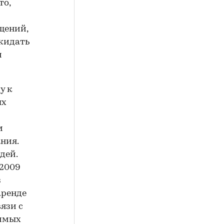
то,
щений,
ожидать
и
у к
ых
м
ния.
дей.
 2009
з
аренде
вязи с
вимых