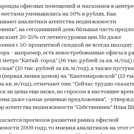
аренды офисных помещений и магазинов в центре
местами уменьшились на 50% в рублях. Как
зывают аналитики агентства недвижимости
енник", на сегодняшний день бόльшая часть предл
исконт 20-25% от летнего уровня цен. Но даже
ения с 50-процентной скидкой не всегда находят
ора - например, есть невостребованные офисы в р
 метро "Китай-город" (16 тыс. рублей за кв. м/год)
ская" (10 тыс. рублей за кв. м/год), а также пусту
 (первая линия домов) на "Кантемировской" (13 ты
за кв. м/год), отмечают они. "Сейчас трудно сказать
ся ли цены еще ниже, но спросом в настоящее врем
ены даже самые дешевые предложения", - утвержд
р агентства недвижимости "Собственник" Илья Ш
касается прогнозов развития рынка офисной
мости 2009 году, то мнения аналитиков на этот с