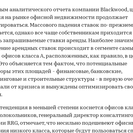
ым аналитического отчета компании Blackwood, 
ия на рынке офисной недвижимости продолжает
ироваться. Массового падения ставок по-прежнем
ется, однако все чаще собственникам приходится
 запрашиваемые ставки аренды. Наиболее значи
ние арендных ставок происходит в сегменте сам
 офисов класса А, расположенных, как правило, в 
 Это объясняется тем фактом, что потенциальные
оры этих площадей - финансовые, банковские,
инговые и строительные структуры - в первую оч
али от кризиса и вынуждены оптимизировать св
.
тенденция в меньшей степени коснется офисов кла
олокольников, генеральный директор консалтинг
и RRG, отмечает, что несильно подешевеют офисн
ия низкого класса, которые будут пользоваться с