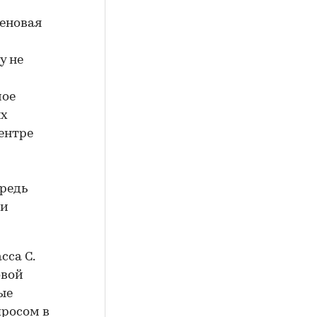
ценовая
у не
мое
ых
центре
ередь
ои
сса С.
овой
ые
просом в