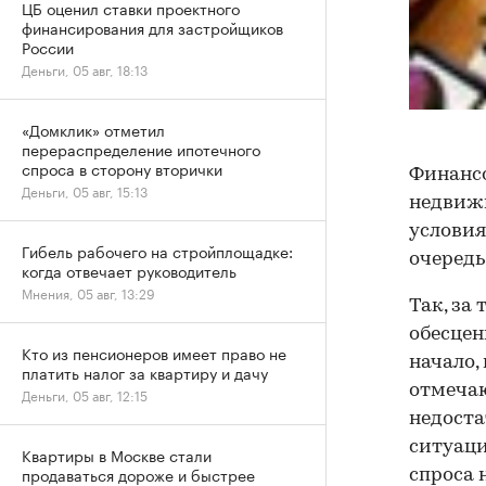
ЦБ оценил ставки проектного
финансирования для застройщиков
России
Деньги, 05 авг, 18:13
«Домклик» отметил
перераспределение ипотечного
спроса в сторону вторички
Финансо
Деньги, 05 авг, 15:13
недвижи
условия
Гибель рабочего на стройплощадке:
очередь
когда отвечает руководитель
Мнения, 05 авг, 13:29
Так, за
обесцен
Кто из пенсионеров имеет право не
начало,
платить налог за квартиру и дачу
отмечаю
Деньги, 05 авг, 12:15
недоста
ситуаци
Квартиры в Москве стали
продаваться дороже и быстрее
спроса 