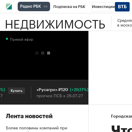
Подписка на РБК
Инвестиции
НЕДВИЖИМОСТЬ
Средняя
РБК Вино
Спорт
Школа управления
в моско
Национальные проекты
Город
Стил
Прямой эфир
Кредитные рейтинги
Франшизы
Га
Проверка контрагентов
Политика
Э
(+29,17%)
«Русагро» ₽120
Ozon ₽5 
Купить
Купить
прогноз ПСБ к 26.07.27
прогноз П
Лента новостей
Городска
Более половины компаний при
Чт