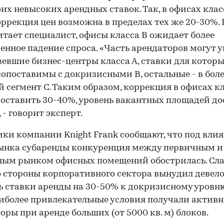
оих невысоких арендных ставок. Так, в офисах клас
ррекция цен возможна в пределах тех же 20-30%.
читает специалист, офисы класса В ожидает более
енное падение спроса. «Часть арендаторов могут у
евшие бизнес-центры класса А, ставки для котор
сопоставимы с докризисными В, остальные - в бол
 сегмент С. Таким образом, коррекция в офисах кл
оставить 30-40%, уровень вакантных площадей до
00:00
/
00:00
 - говорит эксперт.
ки компании Knight Frank сообщают, что под вли
ынка субаренды конкуренция между первичным и
ным рынком офисных помещений обострилась. Сл
о стороны корпоративного сектора вынудил девел
 ставки аренды на 30-50% к докризисному уровн
иболее привлекательные условия получали актив
оры при аренде больших (от 5000 кв. м) блоков.