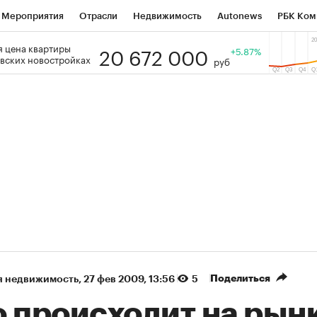
Мероприятия
Отрасли
Недвижимость
Autonews
РБК Ком
20 672 000
 цена квартиры
 РБК
РБК Образование
РБК Курсы
РБК Life
+5.87%
Тренды
Виз
вских новостройках
руб
ь
Крипто
РБК Бизнес-среда
Дискуссионный клуб
Исследо
зета
Спецпроекты СПб
Конференции СПб
Спецпроекты
кономика
Бизнес
Технологии и медиа
Финансы
Рынок на
(+85,78%)
(+27,95%)
450
АФК «Система» ₽12
Купить
Куп
СБ к 29.07.27
прогноз БКС к 15.07.27
Поделиться
я недвижимость
⁠,
27 фев 2009, 13:56
5
о происходит на рын