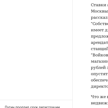
Ставки 
Москвы 
расска
"Собств
имеет д
предлож
арендат
станций
"Войков
магазин
рублей 
опустят
обеспеч
директо
Что же 
недвижи
Путин продлил срок регистрации