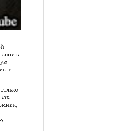
ой
пании в
вую
исов.
 только
 Как
номики,
ию