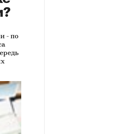
и?
и - по
са
ередь
ых