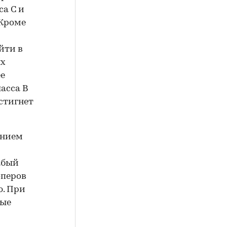
са С и
 Кроме
йти в
ых
ее
асса В
стигнет
янием
абый
оперов
ю. При
ные