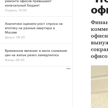
ремонте офисов превышают
изначальный бюджет
оф
Отрасль, 10:00
Финан
Аналитики оценили рост спроса на
ипотеку на разные квартиры в
комме
Москве
офисн
Деньги, 09:00
вынуж
сокра
Временное явление: в июле снижение
цен на жилье резко замедлилось
офисо
Жилье, 06:00