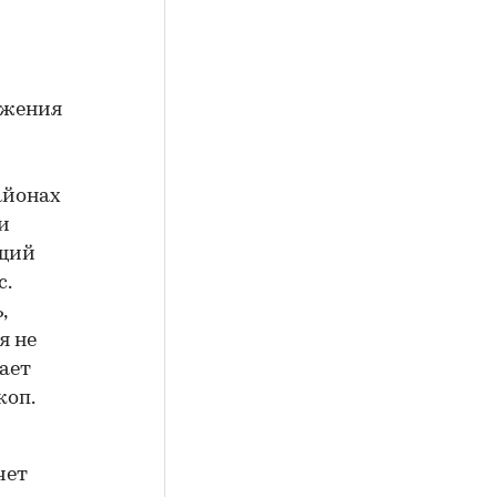
ожения
айонах
 и
ющий
с.
,
я не
ает
коп.
чет