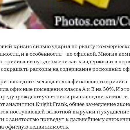
вый кризис сильно ударил по рынку коммерческ
мости, и в особенности - по офисной. Многие ком
х кризиса вынуждены снижать издержки и в пер
 сокращать расходы на содержание роскошных оф
 три последних месяца волна финансового кризиса
ила офисные помещения класса А и В на 30%. И это
 предупреждают участники рынка недвижимости.
т аналитики Knight Frank, общее замедление эко
ток поступающей валютной выручки и ухудшение
и с занятостью приведут к дальнейшему снижен
на офисную недвижимость.