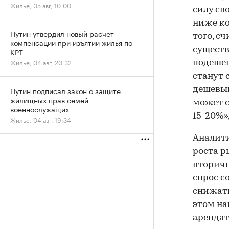
Жилье, 05 авг, 10:00
силу св
ниже ко
Путин утвердил новый расчет
того, с
компенсации при изъятии жилья по
существ
КРТ
Жилье, 04 авг, 20:32
подешев
станут 
Путин подписал закон о защите
дешевый
жилищных прав семей
может с
военнослужащих
15-20%»,
Жилье, 04 авг, 19:34
Аналити
роста р
вторич
спрос с
снижать
этом на
арендат