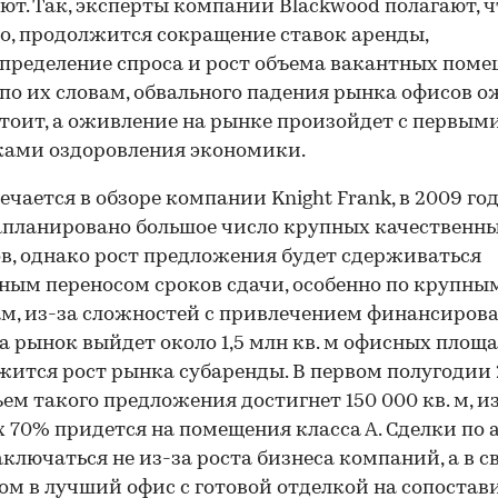
ют. Так, эксперты компании Blackwood полагают, ч
о, продолжится сокращение ставок аренды,
пределение спроса и рост объема вакантных поме
 по их словам, обвального падения рынка офисов 
стоит, а оживление на рынке произойдет с первым
ками оздоровления экономики.
ечается в обзоре компании Knight Frank, в 2009 год
апланировано большое число крупных качественн
в, однако рост предложения будет сдерживаться
ым переносом сроков сдачи, особенно по крупны
м, из-за сложностей с привлечением финансирова
на рынок выйдет около 1,5 млн кв. м офисных площа
ится рост рынка субаренды. В первом полугодии
ъем такого предложения достигнет 150 000 кв. м, и
 70% придется на помещения класса А. Сделки по 
аключаться не из-за роста бизнеса компаний, а в с
ом в лучший офис с готовой отделкой на сопоста