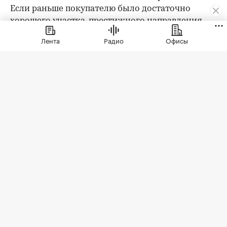
Если раньше покупателю было достаточно
хорошего участка, престижного направления,
охраны и качественного дома, то сегодня запрос
Лента
Радио
Офисы
заметно изменился. Клиент выбирает уже не
только квадратные метры и сотки, а целостную
среду проживания: архитектуру,
благоустройство, приватность, сервис, доступ к
природе, спорт, детскую и семейную
инфраструктуру.
При этом анализ существующего предложения
показывает важный парадокс: несмотря на рост
требований покупателей, инфраструктура
большинства премиальных коттеджных
поселков остается достаточно ограниченной.
Она в основном выполняет вспомогательную
функцию, но редко формирует полноценную
самодостаточную экосистему.