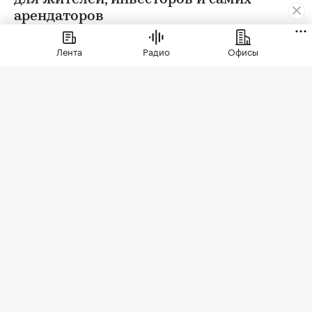
арендаторов
Лента
Радио
Офисы
Фото: СберСити
Советский гастроном был особым миром:
отдельно стоящее здание с центральным
входом, высокими потолками, отделами с
мясом, молоком и бакалеей. В 90-е эта система