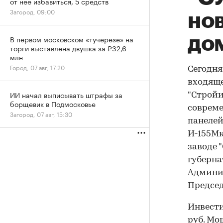
от нее избавиться, 5 средств
Загород, 09:00
но
до
В первом московском «тучерезе» на
торги выставлена двушка за ₽32,6
млн
Город, 07 авг, 17:20
Сегодня
входяще
ИИ начал выписывать штрафы за
"Стройи
борщевик в Подмосковье
совреме
Загород, 07 авг, 15:30
панелей
И-155Мк
заводе 
губерна
Админис
Председ
Инвести
руб. Мо