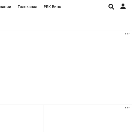
пании
Телеканал
РБК Вино
ациональные проекты
Город
аншизы
Газета
ка
Бизнес