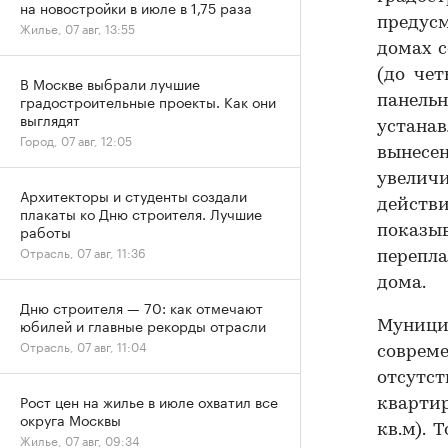
на новостройки в июле в 1,75 раза
предус
Жилье, 07 авг, 13:55
домах с
(до че
В Москве выбрали лучшие
градостроительные проекты. Как они
панель
выглядят
устана
Город, 07 авг, 12:05
вынесе
увелич
Архитекторы и студенты создали
действ
плакаты ко Дню строителя. Лучшие
работы
показ
Отрасль, 07 авг, 11:36
перепл
дома.
Дню строителя — 70: как отмечают
юбилей и главные рекорды отрасли
Муници
Отрасль, 07 авг, 11:04
совре
отсутс
Рост цен на жилье в июле охватил все
квартир
округа Москвы
кв.м). 
Жилье, 07 авг, 09:34