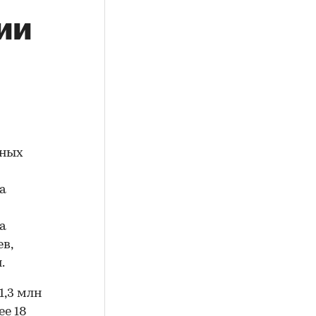
ии
тных
а
а
в,
.
1,3 млн
ее 18