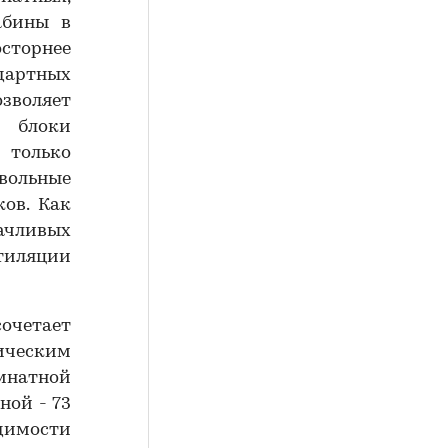
абины в
осторнее
дартных
зволяет
е блоки
 только
вольные
ов. Как
чливых
тиляции
очетает
ческим
мнатной
ной - 73
одимости