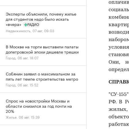
оплач
социал
Эксперты объяснили, почему жилье
комбин
для студентов надо было искать
«вчера»
РАДИО
квартир
Недвижимость, 07 авг, 09:03
возводи
наборо
В Москве на торги выставили палаты
услови
допетровской эпохи дешевле трешки
становя
Город, 06 авг, 18:07
Они, н
определ
Собянин заявил о максимальном за
пять лет темпе строительства метро
СПРАВ
Город, 06 авг, 15:52
"СУ-155
Спрос на новостройки Москвы и
РФ. В Р
области снизился за год почти на
жилых,
20%
Жилье, 06 авг, 15:39
объекто
работ