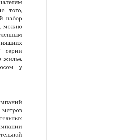
ателям
е того,
й набор
и, можно
деленным
дняшних
" серии
е жилье.
росом у
компаний
. метров
тельных
компании
ельной