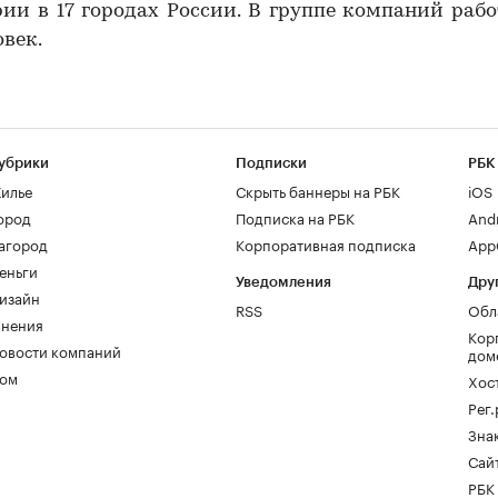
ии в 17 городах России. В группе компаний раб
овек.
убрики
Подписки
РБК
илье
Скрыть баннеры на РБК
iOS
ород
Подписка на РБК
And
агород
Корпоративная подписка
AppG
еньги
Уведомления
Дру
изайн
RSS
Обл
нения
Кор
овости компаний
дом
ом
Хос
Рег
Зна
Сайт
РБК