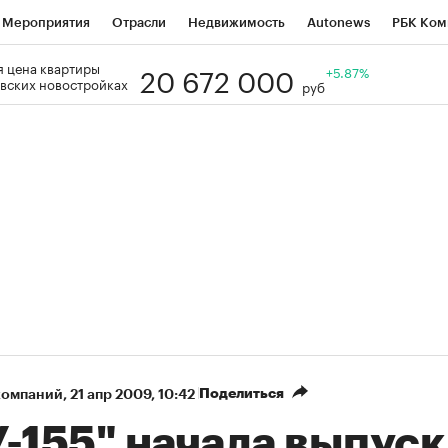
Мероприятия
Отрасли
Недвижимость
Autonews
РБК Ком
20 672 000
 цена квартиры
Образование
РБК Курсы
РБК Life
Тренды
+5.87%
Визионеры
Н
вских новостройках
руб
Дискуссионный клуб
Исследования
Кредитные рейтинги
Фр
Спецпроекты
Проверка контрагентов
Политика
Экономи
к наличной валюты
Поделиться
компаний
⁠,
21 апр 2009, 10:42
-155" начала выпуск