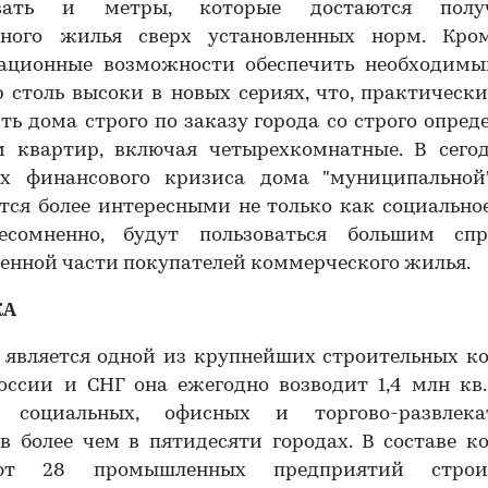
ивать и метры, которые достаются получ
ьного жилья сверх установленных норм. Кром
ационные возможности обеспечить необходимы
 столь высоки в новых сериях, что, практическ
ть дома строго по заказу города со строго опре
м квартир, включая четырехкомнатные. В сего
ях финансового кризиса дома "муниципальной
тся более интересными не только как социально
есомненно, будут пользоваться большим сп
енной части покупателей коммерческого жилья.
КА
" является одной из крупнейших строительных 
оссии и СНГ она ежегодно возводит 1,4 млн кв
 социальных, офисных и торгово-развлека
в более чем в пятидесяти городах. В составе 
ают 28 промышленных предприятий строит