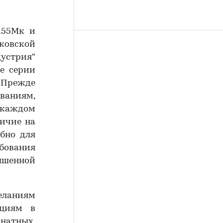
155Мк и
ковской
дустрия"
е серии
 Прежде
ваниям,
 каждом
ичие на
обно для
бования
ышенной
еланиям
нциям в
натных,