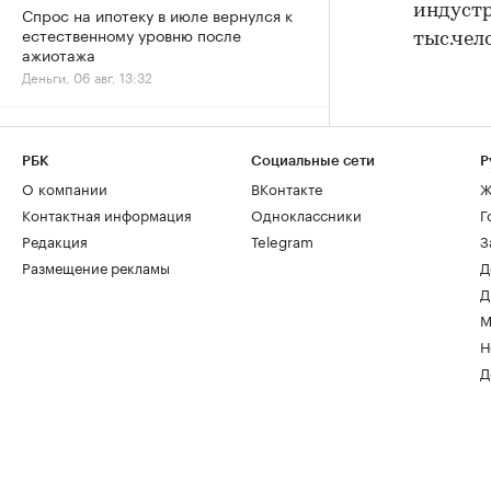
индустр
Спрос на ипотеку в июле вернулся к
естественному уровню после
тыс.чел
ажиотажа
Деньги, 06 авг, 13:32
Сила воды: как река у дома стала
символом премиальной жизни в
РБК
Социальные сети
Р
Москве
О компании
ВКонтакте
Ж
Город, 06 авг, 13:05
Контактная информация
Одноклассники
Г
Редакция
Telegram
З
Размещение рекламы
Д
Д
М
Н
Д