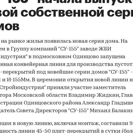
вой собственной сер
мов
 на рынке жилья появилась новая серия дома. На
м в Группу компаний "СУ-155" заводе ЖБИ
ндустрия" в подмосковном Одинцово запущена
нная конвейерная линия для производства пусто
-перекрытий под новейшие серии домов "СУ-155" -
 и И-155Мм. В церемонии открытия новой линии н
"Стройиндустрия" приняли участие заместитель
тора Московской области Владимир Жидкин, Глав
трации Одинцовского района Александр Гладыше
атель Совета Директоров "СУ-155" Михаил Балакин
ции в новую линию, включая монтаж, составили 9
щность линии 45-50 плит-перекрытий в сутки (бол