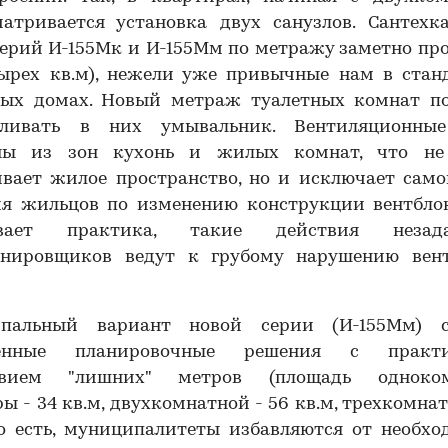
матривается установка двух санузлов. Сантехк
ерий И-155Мк и И-155Мм по метражу заметно пр
тырех кв.м), нежели уже привычные нам в стан
ных домах. Новый метраж туалетных комнат по
вливать в них умывальник. Вентиляционны
ны из зон кухонь и жилых комнат, что не
ивает жилое пространство, но и исключает само
ия жильцов по изменению конструкции вентблок
ывает практика, такие действия незада
анировщиков ведут к грубому нарушению вен
пальный вариант новой серии (И-155Мм) с
менные планировочные решения с практи
твием "лишних" метров (площадь одноко
ы - 34 кв.м, двухкомнатной - 56 кв.м, трехкомнат
То есть, муниципалитеты избавляются от необх