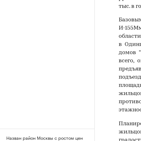
тыс. в го
Базовы
И-155М
области
в Один
домов 
всего,
предъя
подъез
площадк
жильцо
против
этажнос
Планир
жильцо
Назван район Москвы с ростом цен
градос