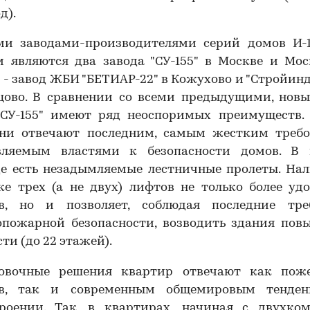
д).
ми заводами-производителями серий домов И-
м являются два завода "СУ-155" в Москве и Мос
 - завод ЖБИ "БЕТИАР-22" в Кожухово и "Стройин
цово. В сравнении со всеми предыдущими, новы
"СУ-155" имеют ряд неоспоримых преимуществ.
 они отвечают последним, самым жестким требо
вляемым властями к безопасности домов. В
де есть незадымляемые лестничные пролеты. Нал
е трех (а не двух) лифтов не только более уд
в, но и позволяет, соблюдая последние тре
опожарной безопасности, возводить здания пов
ти (до 22 этажей).
овочные решения квартир отвечают как пож
в, так и современным общемировым тенде
троении. Так, в квартирах, начиная с двухком