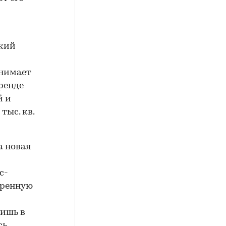
ский
анимает
ренде
й и
тыс. кв.
а новая
с-
обренную
лишь в
ь.