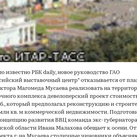
ло известно РБК daily, новое руководство ГАО
сийский выставочный центр" отказывается от пла
ктора Магомеда Мусаева реализовать на террито
чного комплекса девелоперский проект стоимост
б., который предполагал реконструкцию и строит
 млн кв. м коммерческой недвижимости. Подготов
онцепцию развития ВВЦ команда экс-губернатор
ской области Ивана Малахова обещает к осени. От
екта г-на Мусаева столичные чиновники объясняю