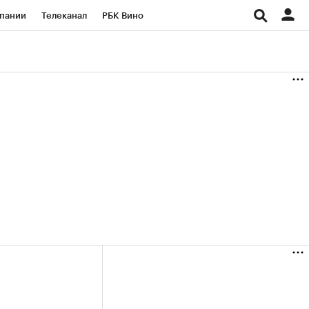
пании
Телеканал
РБК Вино
ациональные проекты
Город
аншизы
Газета
ка
Бизнес