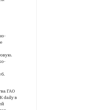
но-
е
овую.
ко-
б.
тва ГАО
 daily в
ей