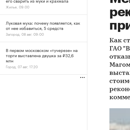
его сварить из муки и крахмала
Жилье, 09:00
ре
пр
Луковая муха: почему появляется, как
от нее избавиться, 5 средств
Загород, 08 авг, 09:00
Как ст
ГАО "
В первом московском «тучерезе» на
торги выставлена двушка за ₽32,6
отказ
млн
Магом
Город, 07 авг, 17:20
выста
стоим
рекон
комме