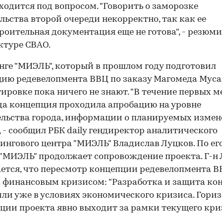
аходится под вопросом. "Говорить о заморозке
льства второй очереди некорректно, так как ее
роительная документация еще не готова", - резюм
ктуре СВАО.
нге "МИЭЛЬ", который в прошлом году подготовил
ию редевелопмента ВВЦ по заказу Магомеда Мусаев
ировке пока ничего не знают. "В течение первых м
да концепция проходила апробацию на уровне
льства города, информации о планируемых измен
", - сообщил РБК daily гендиректор аналитического
ингового центра "МИЭЛЬ" Владислав Луцков. По ег
 "МИЭЛЬ" продолжает сопровождение проекта. Г-н
ется, что пересмотр концепции редевелопмента 
с финансовым кризисом: "Разработка и защита ко
ли уже в условиях экономического кризиса. Гори
ции проекта явно выходит за рамки текущего криз