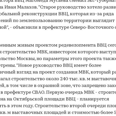
ктора ВВЦ Магомеда Мусаева сменил экс-губерна
а Иван Малахов. "Старое руководство хотело разв
обальной реконструкции ВВЦ, которая из-за ряда
ений по землепользованию территории выглядит
ой", - объяснили в префектуре Северо-Восточного 
венным живым проектом редевелопмента ВВЦ сег
я строительство МВК, инвестором которого высту
льство Москвы, но параметры этого проекта такж
трены. "Новое руководство ВВЦ имеет более
ичный взгляд на проект создания МВК, который р
агал строительство около 240 тыс. кв. м выставоч
й, в том числе в охранной зоне, что запрещено зако
 в префектуре СВАО. Первую очередь МВК - строит
на на Октябрьской площади ВВЦ - планируется
ть в этом году. Строительство второй очереди пл
. кв. м выставочных площадей и стоимостью более 