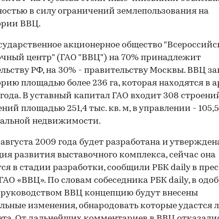
остью в силу ограничений землепользования на
ории ВВЦ.
сударственное акционерное общество "Всероссий
чный центр" (ГАО "ВВЦ") на 70% принадлежит
льству РФ, на 30% - правительству Москвы. ВВЦ з
рию площадью более 236 га, которая находятся в а
 года. В уставный капитал ГАО входит 308 строени
ий площадью 251,4 тыс. кв. м, в управлении - 105,5 
ральной недвижимости.
 августа 2009 года будет разработана и утвержден
ия развития выставочного комплекса, сейчас она
ся в стадии разработки, сообщили РБК daily в прес
ГАО «ВВЦ». По словам собеседника РБК daily, в од
руководством ВВЦ концепцию будут внесены
льные изменения, обнародовать которые удастся 
ета. От дальнейших комментариев в ВВЦ отказалис