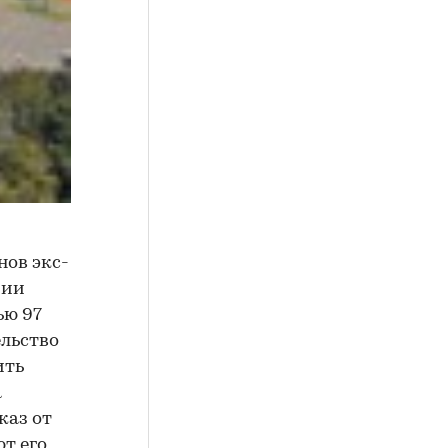
нов экс-
рии
ью 97
ельство
ить
а
каз от
т его