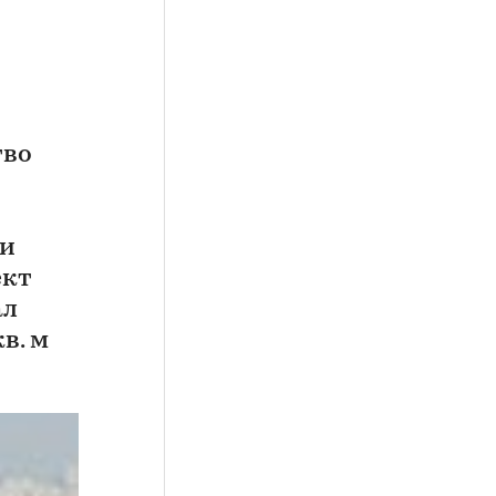
тво
ии
ект
ал
в. м