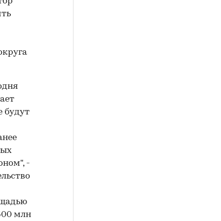
тор
ить
округа
одня
пает
е будут
анее
ных
ном", -
ельство
ощадью
500 млн