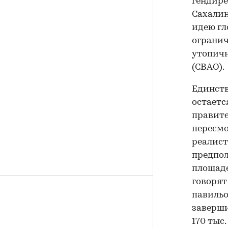
гендире
Сахалин
идею гл
огранич
утопичн
(СВАО).
Единст
остаетс
правите
пересмо
реалист
предпол
площаде
говорят
павильо
заверши
170 тыс