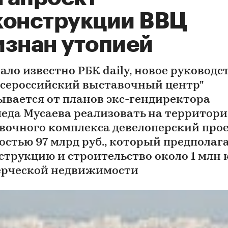
конструкции ВВЦ
изнан утопией
ало известно РБК daily, новое руководс
Всероссийский выставочный центр"
ывается от планов экс-гендиректора
еда Мусаева реализовать на территор
вочного комплекса девелоперский про
остью 97 млрд руб., который предполаг
струкцию и строительство около 1 млн к
рческой недвижимости