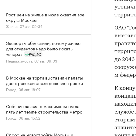
утопичн
Рост цен на жилье в июле охватил все
террит
округа Москвы
Жилье, 07 авг, 09:34
ОАО "Го
выставо
Эксперты объяснили, почему жилье
правите
для студентов надо было искать
террито
«вчера»
РАДИО
до 2046
Недвижимость, 07 авг, 09:03
сооружен
м феде
В Москве на торги выставили палаты
допетровской эпохи дешевле трешки
К концу
Город, 06 авг, 18:07
концепц
находит
Собянин заявил о максимальном за
пять лет темпе строительства метро
службе 
Город, 06 авг, 15:52
старым 
значите
Спрос на новостройки Москвы и
конце л