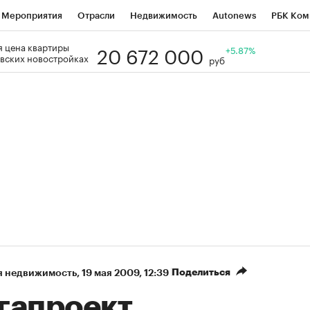
Мероприятия
Отрасли
Недвижимость
Autonews
РБК Ком
20 672 000
 цена квартиры
Образование
РБК Курсы
РБК Life
Тренды
+5.87%
Визионеры
Н
вских новостройках
руб
Дискуссионный клуб
Исследования
Кредитные рейтинги
Фр
Спецпроекты
Проверка контрагентов
Политика
Экономи
к наличной валюты
Поделиться
я недвижимость
⁠,
19 мая 2009, 12:39
гапроект