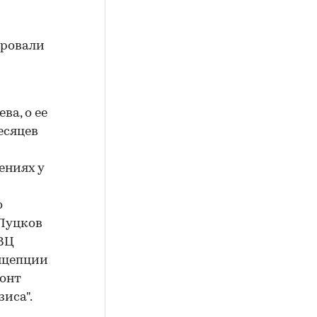
ировали
а, о ее
есяцев
ениях у
о
 Луцков
ВВЦ
нцепции
зонт
иса".