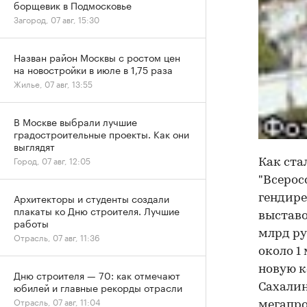
борщевик в Подмосковье
Загород, 07 авг, 15:30
Назван район Москвы с ростом цен
на новостройки в июле в 1,75 раза
Жилье, 07 авг, 13:55
В Москве выбрали лучшие
градостроительные проекты. Как они
выглядят
Город, 07 авг, 12:05
Как ста
"Всерос
Архитекторы и студенты создали
гендире
плакаты ко Дню строителя. Лучшие
выставо
работы
млрд ру
Отрасль, 07 авг, 11:36
около 1
новую к
Дню строителя — 70: как отмечают
юбилей и главные рекорды отрасли
Сахалин
Отрасль, 07 авг, 11:04
мегапро