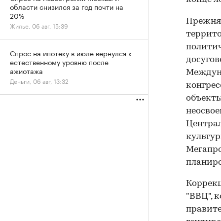
области снизился за год почти на
20%
Прежняя
Жилье, 06 авг, 15:39
террито
политич
Спрос на ипотеку в июле вернулся к
досугов
естественному уровню после
ажиотажа
Междун
Деньги, 06 авг, 13:32
конгрес
объекты
неосвое
Централ
культур
Мегапро
планиро
Коррекц
"ВВЦ", 
правите