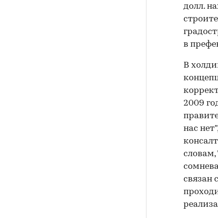
долл. н
строите
градост
в префе
В холди
концепц
коррект
2009 го
правите
нас нет
консалт
словам,
сомнева
связан 
проходи
реализа