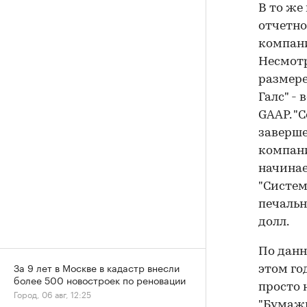
В то же
отчетно
компани
Несмотр
размере
Галс" -
GAAP. "
заверше
компани
начинае
"Систем
печальн
долл.
По данн
За 9 лет в Москве в кадастр внесли
этом го
более 500 новостроек по реновации
просто 
Город, 06 авг, 12:25
"Бумажн