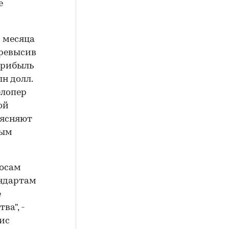
е
и месяца
превысив
прибыль
лн долл.
елопер
ой
ъясняют
вым
росам
андартам
е
ва", -
зис