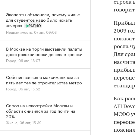
строек 
говорит
Эксперты объяснили, почему жилье
для студентов надо было искать
Прибыль
«вчера»
РАДИО
2009 го
Недвижимость, 07 авг, 09:03
показат
росла ч
В Москве на торги выставили палаты
допетровской эпохи дешевле трешки
Для сра
Город, 06 авг, 18:07
насчита
прибыли
Собянин заявил о максимальном за
переоце
пять лет темпе строительства метро
стандар
Город, 06 авг, 15:52
Как рас
Спрос на новостройки Москвы и
AFI Dev
области снизился за год почти на
МСФО уч
20%
Жилье, 06 авг, 15:39
переоце
пояснил