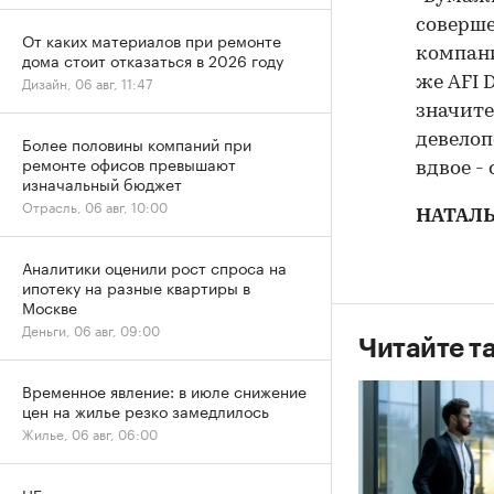
соверше
От каких материалов при ремонте
компани
дома стоит отказаться в 2026 году
Дизайн, 06 авг, 11:47
же AFI 
значите
девелоп
Более половины компаний при
ремонте офисов превышают
вдвое - 
изначальный бюджет
Отрасль, 06 авг, 10:00
НАТАЛ
Аналитики оценили рост спроса на
ипотеку на разные квартиры в
Москве
Деньги, 06 авг, 09:00
Читайте т
Временное явление: в июле снижение
цен на жилье резко замедлилось
Жилье, 06 авг, 06:00