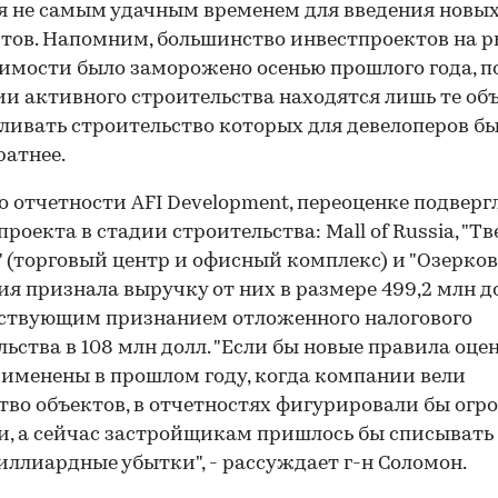
я не самым удачным временем для введения новы
тов. Напомним, большинство инвестпроектов на 
мости было заморожено осенью прошлого года, п
ии активного строительства находятся лишь те об
ливать строительство которых для девелоперов б
ратнее.
о отчетности AFI Develop­ment, переоценке подверг
проекта в стадии строительства: Mall of Russia, "Т
" (торговый центр и офисный комплекс) и "Озерков
я признала выручку от них в размере 499,2 млн до
ствующим признанием отложенного налогового
льства в 108 млн долл. "Если бы новые правила оце
именены в прошлом году, когда компании вели
во объектов, в отчетностях фигурировали бы огр
, а сейчас застройщикам пришлось бы списывать
ллиардные убытки", - рассуждает г-н Соломон.