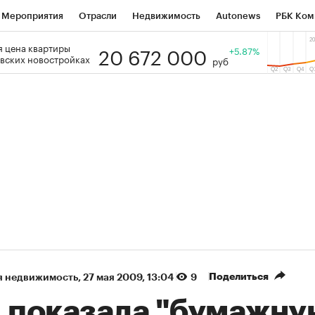
Мероприятия
Отрасли
Недвижимость
Autonews
РБК Ком
20 672 000
 цена квартиры
 РБК
РБК Образование
РБК Курсы
РБК Life
+5.87%
Тренды
Виз
вских новостройках
руб
ь
Крипто
РБК Бизнес-среда
Дискуссионный клуб
Исследо
зета
Спецпроекты СПб
Конференции СПб
Спецпроекты
кономика
Бизнес
Технологии и медиа
Финансы
Рынок на
(+89,01%)
(+33,78
on ₽5 450
АФК «Система» ₽12
Купить
огноз ПСБ к 29.07.27
прогноз БКС к 15.07.27
Поделиться
я недвижимость
⁠,
27 мая 2009, 13:04
9
I показала "бумажну