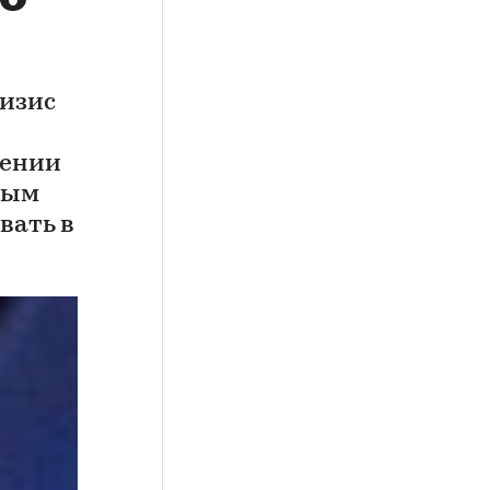
ризис
шении
ным
вать в