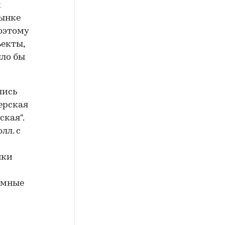
х
рынке
оэтому
ъекты,
ыло бы
лись
верская
ская".
лл. с
нки
омные