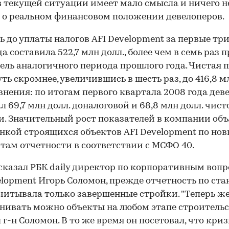
в текущей ситуации имеет мало смысла и ничего н
 о реальном финансовом положении девелоперов.
 до уплаты налогов AFI Development за первые тр
да составила 522,7 млн долл., более чем в семь раз 
ель аналогичного периода прошлого года. Чистая 
уть скромнее, увеличившись в шесть раз, до 416,8 м
внения: по итогам первого квартала 2008 года дев
л 69,7 млн долл. доналоговой и 68,8 млн долл. чист
. Значительный рост показателей в компании об
нкой строящихся объектов AFI Development по но
там отчетности в соответствии с МСФО 40.
сказал РБК daily директор по корпоративным воп
elopment Игорь Соломон, прежде отчетность по ст
00:00
/
00:00
итывала только завершенные стройки. "Теперь ж
нивать можно объекты на любом этапе строительст
 г-н Соломон. В то же время он посетовал, что кри