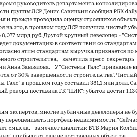
 время руководитель департамента консолидиров
сти группы ЛСР Денис Савинкин сообщил РБК daily
я и прежде проводила оценку строящихся объекто
я на это, в прошлом году ЛСР получила чистый уб
 8,077 млрд руб. Другой крупный девелопер - "Сис
 ведет документацию в соответствии со стандарта
Согласно этим стандартам выручка признается по 
нного строительства, - заметила пресс-секретарь
и Анна Завьялова. - У "Системы-Галс" признание 
тся от 30% завершенности строительства". Чисты
ы-Галс" в прошлом году составил 381,1 млн долл. 
ый рекорд поставила ГК "ПИК": убыток достиг 1,13
ым экспертов, многие публичные девелоперы не бу
ду переоценивать портфель недвижимости. "Сейчас
нет смысла, - замечает аналитик ВТБ Мария Колбин
ые" прибыли от еще не построенных объектов