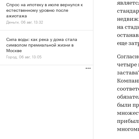
являетс
Спрос на ипотеку в июле вернулся к
естественному уровню после
стандар
ажиотажа
недвижи
Деньги, 06 авг, 13:32
на стад
останав
Сила воды: как река у дома стала
еще зат
символом премиальной жизни в
Москве
Город, 06 авг, 13:05
Согласн
четыре 
застава
Компани
соответ
обязате
были пр
множест
прибыли
многоми