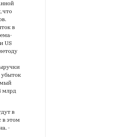
анной
, что
в.
ыток в
тема-
ми US
методу
выручки
й убыток
Самый
4 млрд
дут в
 в этом
а. -