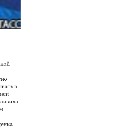
вной
сно
вать в
ment
заявила
ам
ценка