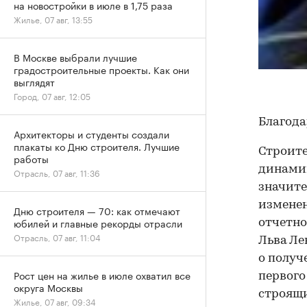
на новостройки в июле в 1,75 раза
Жилье, 07 авг, 13:55
В Москве выбрали лучшие
градостроительные проекты. Как они
выглядят
Город, 07 авг, 12:05
Благода
Архитекторы и студенты создали
плакаты ко Дню строителя. Лучшие
Строите
работы
динамик
Отрасль, 07 авг, 11:36
значите
изменен
Дню строителя — 70: как отмечают
юбилей и главные рекорды отрасли
отчетно
Отрасль, 07 авг, 11:04
Льва Ле
о получ
Рост цен на жилье в июле охватил все
первого
округа Москвы
строящи
Жилье, 07 авг, 09:34