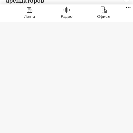
арендаторов
Лента
Радио
Офисы
Фото: СберСити
Советский гастроном был особым миром:
отдельно стоящее здание с центральным
входом, высокими потолками, отделами с
мясом, молоком и бакалеей. В 90-е эта система
распалась. Палатки, ларьки, кафешки, магазины