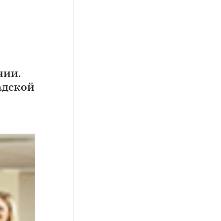
-
нии.
адской