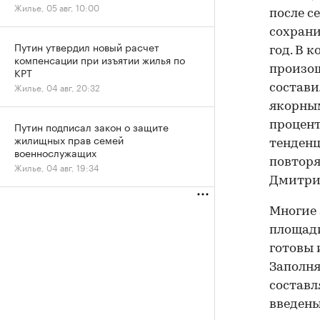
Жилье, 05 авг, 10:00
после с
сохрани
Путин утвердил новый расчет
год. В 
компенсации при изъятии жилья по
произош
КРТ
Жилье, 04 авг, 20:32
состави
якорным
Путин подписал закон о защите
процент
жилищных прав семей
тенденц
военнослужащих
повторя
Жилье, 04 авг, 19:34
Дмитри
Многие 
площади
готовы 
Заполня
составл
введены