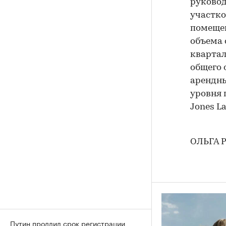
руково
участко
помещен
объема 
квартал
общего 
арендные
уровня п
Jones La
ОЛЬГА 
Путин продлил срок регистрации