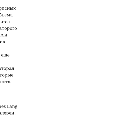
офисных
объема
Из-за
второго
 А и
 их
 еще
вторая
оторые
мента
es Lang
алереи,