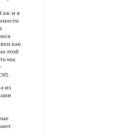
 кв. м в
жимости
т
иеся
авки как
ие этой
сть мы
т
ТЭП.
а их
ации
с
рые
чает