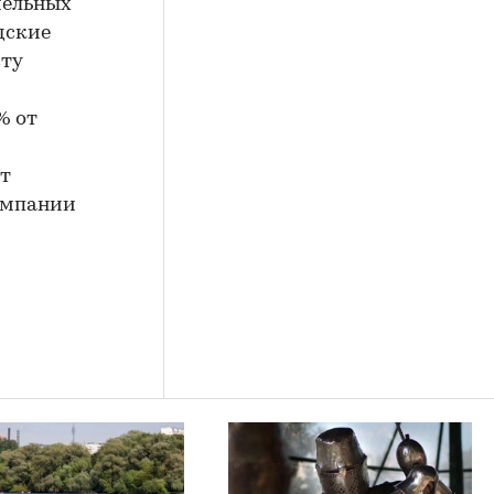
мельных
дские
сту
% от
от
компании