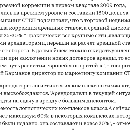
ерьезной коррекции в первом квартале 2009 года,
лись на прежнем уровне и составили 1800 долл. за 1
компании СТЕП подсчитали, что в торговой недви
ла коррекция арендных ставок, а средний дискон
л 25-30%. "Практически все крупные сети, являющ
и арендаторами, перешли на расчет арендной ст
 от оборота. В дальнейшем можно ожидать усилен
ии при заключении новых договоров аренды, то е
ем путь развития европейского ритейла", - говори
00:00
/
00:00
й Карманов директор по маркетингу компании С
арендаторы логистических комплексов съезжают, 
 высвобождаются. "Арендодатели в текущей ситу
идти на сдачу в аренду с большим дисконтом.
емость логистических комплексов класса А сейча
яет максимум 60%; в некоторых комплексах, кото
 были недавно, она составляет и вовсе 20%", - отме