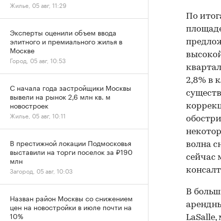
Жилье, 05 авг, 11:29
По итог
площаде
Эксперты оценили объем ввода
элитного и премиального жилья в
предлож
Москве
высокой
Город, 05 авг, 10:53
квартал
2,8% в к
С начала года застройщики Москвы
существ
вывели на рынок 2,6 млн кв. м
новостроек
коррекц
Жилье, 05 авг, 10:11
обостри
некотор
В престижной локации Подмосковья
волна с
выставили на торги поселок за ₽190
сейчас 
млн
Загород, 05 авг, 10:03
консалт
В больш
Назван район Москвы со снижением
арендны
цен на новостройки в июле почти на
10%
LaSalle