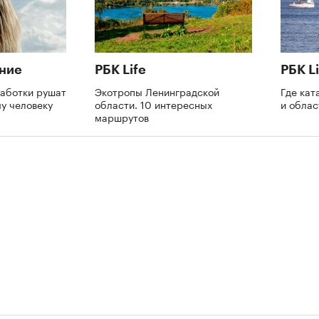
ние
РБК Life
РБК Li
аботки рушат
Экотропы Ленинградской
Где кат
му человеку
области. 10 интересных
и обла
маршрутов