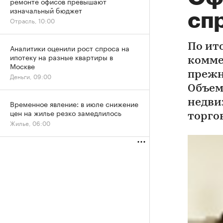
ремонте офисов превышают
изначальный бюджет
сп
Отрасль, 10:00
По ит
Аналитики оценили рост спроса на
ипотеку на разные квартиры в
комме
Москве
прежн
Деньги, 09:00
Объем
недви
Временное явление: в июле снижение
цен на жилье резко замедлилось
торго
Жилье, 06:00