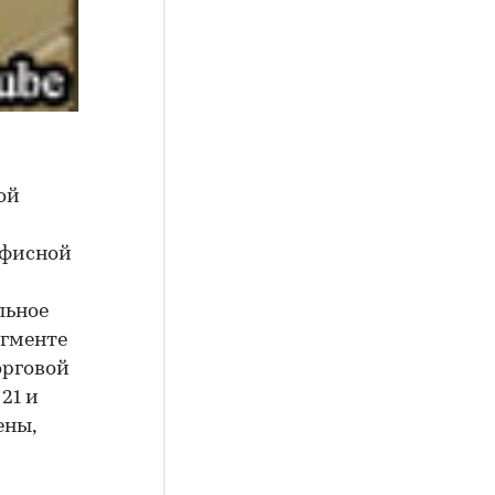
ой
офисной
льное
егменте
орговой
21 и
ены,