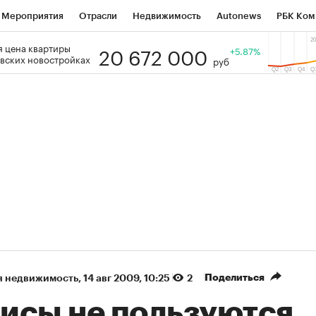
Мероприятия
Отрасли
Недвижимость
Autonews
РБК Ком
20 672 000
 цена квартиры
 РБК
РБК Образование
РБК Курсы
РБК Life
+5.87%
Тренды
Виз
вских новостройках
руб
ь
Крипто
РБК Бизнес-среда
Дискуссионный клуб
Исследо
зета
Спецпроекты СПб
Конференции СПб
Спецпроекты
кономика
Бизнес
Технологии и медиа
Финансы
Рынок на
(+86,45%)
(+28,77%)
5 450
АФК «Система» ₽12
Купить
 ПСБ к 29.07.27
прогноз БКС к 15.07.27
Поделиться
я недвижимость
⁠,
14 авг 2009, 10:25
2
исы не пользуются