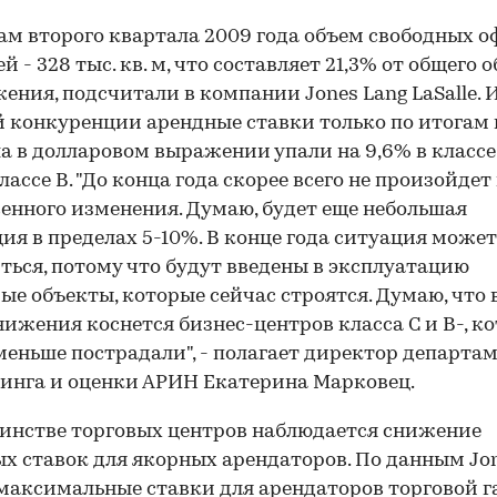
ам второго квартала 2009 года объем свободных 
й - 328 тыс. кв. м, что составляет 21,3% от общего 
ения, подсчитали в компании Jones Lang LaSalle. 
 конкуренции арендные ставки только по итогам 
а в долларовом выражении упали на 9,6% в классе
лассе В. "До конца года скорее всего не произойдет
енного изменения. Думаю, будет еще небольшая
ия в пределах 5-10%. В конце года ситуация может
ться, потому что будут введены в эксплуатацию
ые объекты, которые сейчас строятся. Думаю, что 
нижения коснется бизнес-центров класса С и В-, к
меньше пострадали", - полагает директор департа
инга и оценки АРИН Екатерина Марковец.
инстве торговых центров наблюдается снижение
х ставок для якорных арендаторов. По данным Jon
, максимальные ставки для арендаторов торговой г