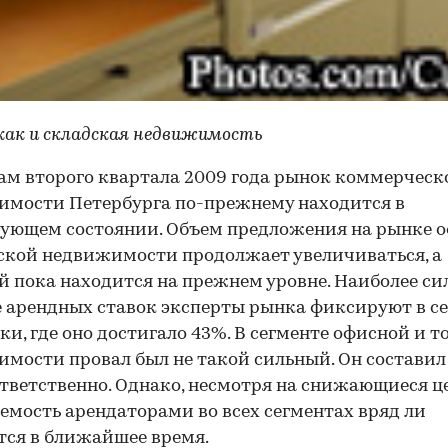
 как и складская недвижимость
ам второго квартала 2009 года рынок коммерческ
мости Петербурга по-прежнему находится в
ующем состоянии. Объем предложения на рынке 
ской недвижимости продолжает увеличиваться, а
й пока находится на прежнем уровне. Наиболее си
 арендных ставок эксперты рынка фиксируют в с
ки, где оно достигало 43%. В сегменте офисной и т
мости провал был не такой сильный. Он составил 
тветственно. Однако, несмотря на снижающиеся ц
емость арендаторами во всех сегментах вряд ли
ся в ближайшее время.