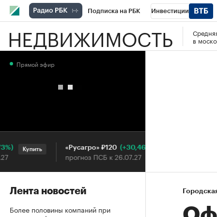
Подписка на РБК
Инвестиции
НЕДВИЖИМОСТЬ
Средняя
РБК Вино
Спорт
Школа управления
в моско
Национальные проекты
Город
Стил
Прямой эфир
Кредитные рейтинги
Франшизы
Га
Проверка контрагентов
Политика
Э
(+30,46%)
«Русагро» ₽120
Ozon ₽
Купить
Купить
прогноз ПСБ к 26.07.27
прогноз
Лента новостей
Городска
Более половины компаний при
Оф