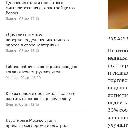
ЦБ оценил ставки проектного
финансирования для застройщиков
России
Деньги, 05 авг, 18:13
«Домклик» отметил
перераспределение ипотечного
Так же,
спроса в сторону вторички
Деньги, 05 авг, 15:13
По итог
недвижи
Гибель рабочего на стройплощадке:
стагнир
когда отвечает руководитель
и склад
Мнения, 05 авг, 13:29
торгово
падение
Кто из пенсионеров имеет право не
логисти
платить налог за квартиру и дачу
недвижи
Деньги, 05 авг, 12:15
30% соо
заполня
Квартиры в Москве стали
продаваться дороже и быстрее
улучшит