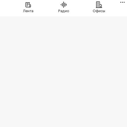
Лента
Радио
Офисы
Фото: СберСити
Советский гастроном был особым миром:
отдельно стоящее здание с центральным
входом, высокими потолками, отделами с
мясом, молоком и бакалеей. В 90-е эта система
распалась. Палатки, ларьки, кафешки, магазины