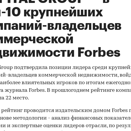
п-10 крупнейших
мпаний-владельцев
ммерческой
движимости Forbes
 Group подтвердила позиции лидера среди крупне
й-владельцев коммерческой недвижимости, войд
наиболее влиятельных игроков по итогам ежегодно
а журнала Forbes. В прошлогоднем рейтинге комп
а 22 место.
рейтинг проводится издательским домом Forbes
основе методологии - анализ финансовых показате
и и экспертные оценки лидеров отрасли, по резу