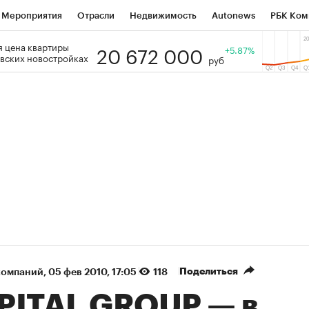
Мероприятия
Отрасли
Недвижимость
Autonews
РБК Ком
20 672 000
 цена квартиры
 РБК
РБК Образование
РБК Курсы
РБК Life
+5.87%
Тренды
Виз
вских новостройках
руб
ь
Крипто
РБК Бизнес-среда
Дискуссионный клуб
Исследо
зета
Спецпроекты СПб
Конференции СПб
Спецпроекты
кономика
Бизнес
Технологии и медиа
Финансы
Рынок на
(+37,34%)
(+30,98%)
 ₽1 400
«Русагро» ₽120
Купить
К
berCIB к 27.07.27
прогноз ПСБ к 26.07.27
Поделиться
компаний
⁠,
05 фев 2010, 17:05
118
PITAL GROUP — в