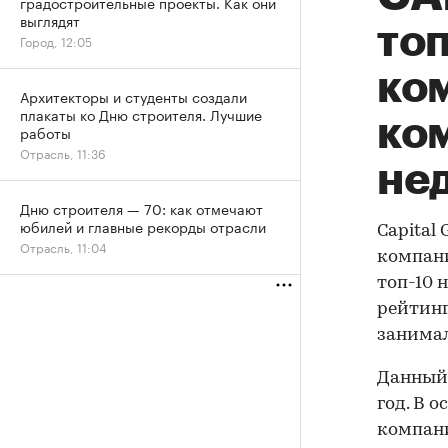
градостроительные проекты. Как они
выглядят
то
Город, 12:05
ко
Архитекторы и студенты создали
плакаты ко Дню строителя. Лучшие
ко
работы
Отрасль, 11:36
не
Дню строителя — 70: как отмечают
юбилей и главные рекорды отрасли
Capital
Отрасль, 11:04
компани
топ-10 
рейтинг
занимал
Данный 
год. В 
компани