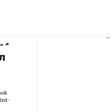
ся
л
лей
int-