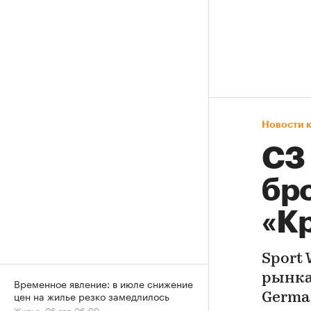
Новости 
СЗ
бр
«К
Sport
рынка
Временное явление: в июле снижение
цен на жилье резко замедлилось
Germa
Жилье, 06 авг, 06:00