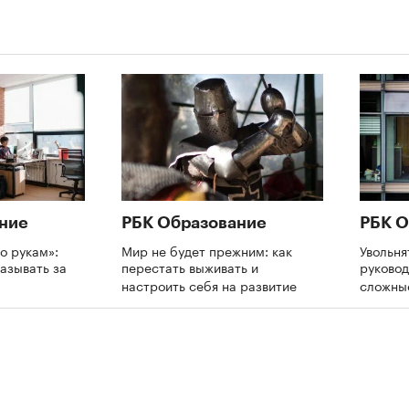
ние
РБК Образование
РБК О
о рукам»:
Мир не будет прежним: как
Увольня
азывать за
перестать выживать и
руково
и
настроить себя на развитие
сложны