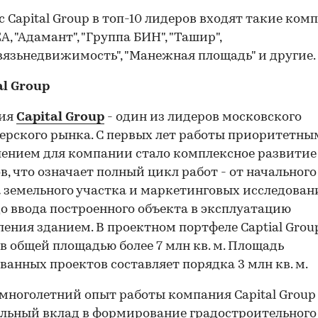
с Capital Group в топ-10 лидеров входят такие ком
А, "Адамант", "Группа БИН", "Ташир",
язьнедвижимость", "Манежная площадь" и другие.
al
Group
ия
Capital Group
- один из лидеров московского
ерского рынка. С первых лет работы приоритетны
ением для компании стало комплексное развитие
в, что означает полный цикл работ - от начального
 земельного участка и маркетинговых исследован
о ввода построенного объекта в эксплуатацию
ления зданием. В проектном портфеле Captial Grou
в общей площадью более 7 млн кв. м. Площадь
ванных проектов составляет порядка 3 млн кв. м.
 многолетний опыт работы компания Capital Group
льный вклад в формирование градостроительного