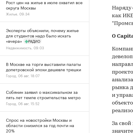
Рост цен на жилье в июле охватил все
округа Москвы
Наряду 
Жилье, 09:34
как ИКЕ
"Промсв
Эксперты объяснили, почему жилье
для студентов надо было искать
О С
apit
«вчера»
РАДИО
Недвижимость, 09:03
Компан
девелоп
В Москве на торги выставили палаты
направл
допетровской эпохи дешевле трешки
проекто
Город, 06 авг, 18:07
анализа
рынка д
Собянин заявил о максимальном за
и управ
пять лет темпе строительства метро
Город, 06 авг, 15:52
объекто
реализо
Спрос на новостройки Москвы и
За свой
области снизился за год почти на
20%
значите