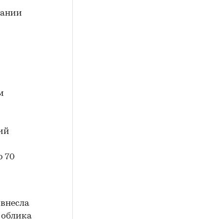
пании
м
ий
p 70
 внесла
 облика