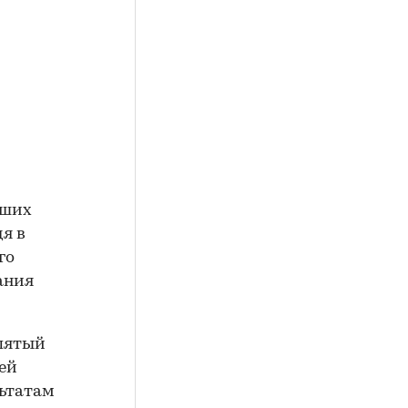
йших
я в
го
ания
 пятый
лей
льтатам