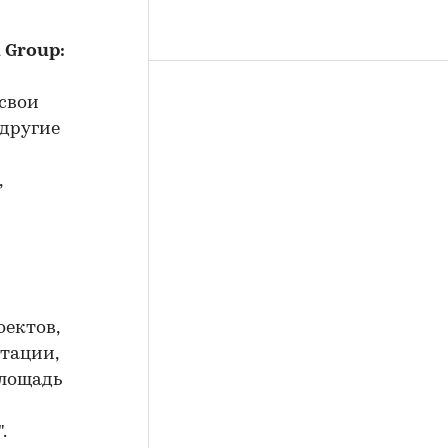
 Group:
 свои
 другие
,
оектов,
тации,
площадь
.