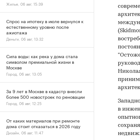
Жилье, 06 авг, 15:39
совреме
архите
Спрос на ипотеку в июле вернулся к
междуна
естественному уровню после
(Skidmor
ажиотажа
Деньги, 06 авг, 13:32
востреб
постоян
"Остоже
Сила воды: как река у дома стала
символом премиальной жизни в
руковод
Москве
Николая
Город, 06 авг, 13:05
принима
архитек
За 9 лет в Москве в кадастр внесли
более 500 новостроек по реновации
Западно
Город, 06 авг, 12:25
в инжен
опытног
От каких материалов при ремонте
дома стоит отказаться в 2026 году
сохран
Дизайн, 06 авг, 11:47
недвиж