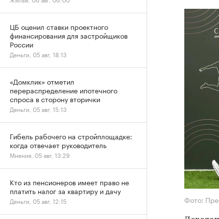
ЦБ оценил ставки проектного
финансирования для застройщиков
России
Деньги, 05 авг, 18:13
«Домклик» отметил
перераспределение ипотечного
спроса в сторону вторички
Деньги, 05 авг, 15:13
Гибель рабочего на стройплощадке:
когда отвечает руководитель
Мнения, 05 авг, 13:29
Кто из пенсионеров имеет право не
платить налог за квартиру и дачу
Фото: Пре
Деньги, 05 авг, 12:15