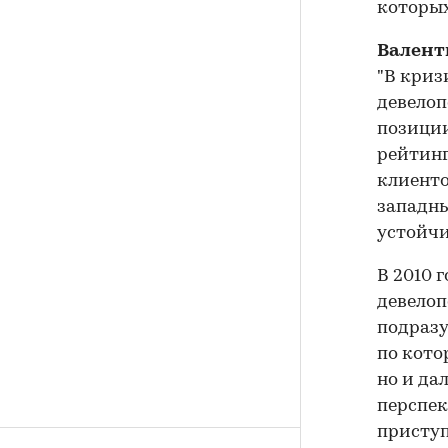
которых
Валент
"В криз
девелоп
позиции
рейтинг
клиенто
западны
устойчи
В 2010 
девелоп
подразу
по кото
но и да
перспек
приступ