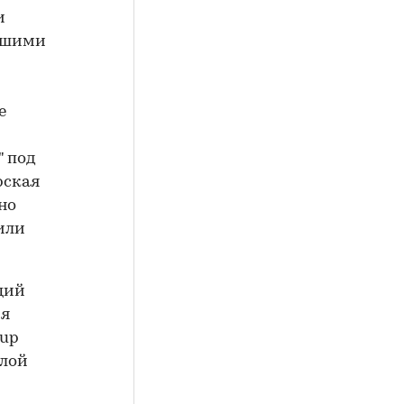
и
вшими
е
" под
рская
но
или
ций
ия
oup
илой