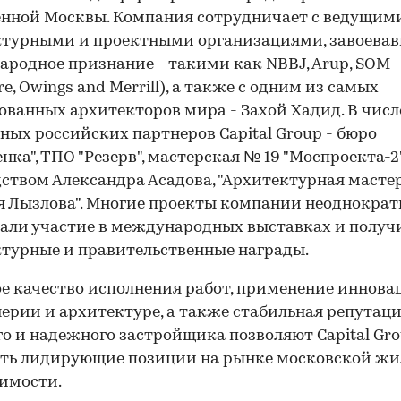
нной Москвы. Компания сотрудничает с ведущим
ктурными и проектными организациями, завоева
родное признание - такими как NBBJ, Arup, SOM
e, Owings and Merrill), а также с одним из самых
ованных архитекторов мира - Захой Хадид. В числ
ных российских партнеров Capital Group - бюро
нка", ТПО "Резерв", мастерская № 19 "Моспроекта-2
ством Александра Асадова, "Архитектурная масте
 Лызлова". Многие проекты компании неоднократ
ли участие в международных выставках и получ
турные и правительственные награды.
е качество исполнения работ, применение иннова
ерии и архитектуре, а также стабильная репутац
о и надежного застройщика позволяют Capital Gr
ять лидирующие позиции на рынке московской ж
имости.