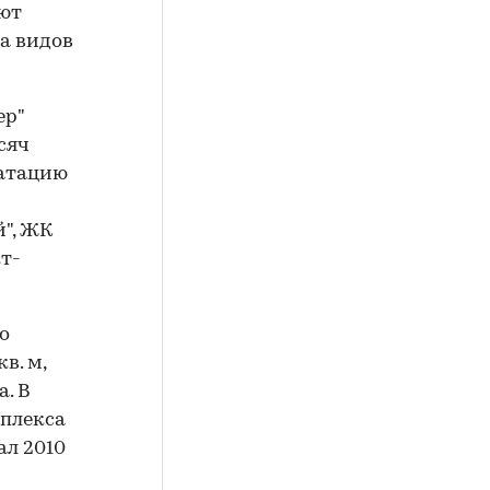
еют
а видов
ер"
сяч
уатацию
", ЖК
кт-
о
в. м,
а. В
мплекса
ал 2010