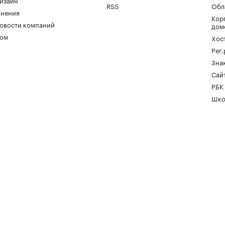
изайн
RSS
Обл
нения
Кор
овости компаний
дом
ом
Хос
Рег
Зна
Сайт
РБК
Шко