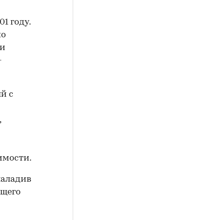
1 году.
по
 и
-
й с
,
имости.
наладив
ющего