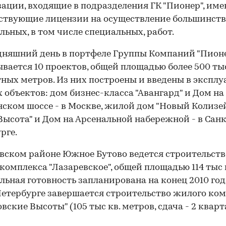
ации, входящие в подразделения ГК "Пионер", им
ствующие лицензии на осуществление большинств
льных, в том числе специальных, работ.
дняшний день в портфеле Группы Компаний "Пион
вается 10 проектов, общей площадью более 500 ты
ных метров. Из них построены и введены в экспл
 объектов: дом бизнес-класса "Авангард" и Дом на
ском шоссе - в Москве, жилой дом "Новый Колизей
Высота" и Дом на Арсенальной набережной - в Сан
рге.
вском районе Южное Бутово ведется строительств
комплекса "Лазаревское", общей площадью 114 тыс к
льная готовность запланирована на конец 2010 год
етербурге завершается строительство жилого ко
вские Высоты" (105 тыс кв. метров, сдача - 2 кварт