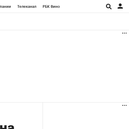
пании
Телеканал
РБК Вино
ациональные проекты
Город
аншизы
Газета
ка
Бизнес
 на