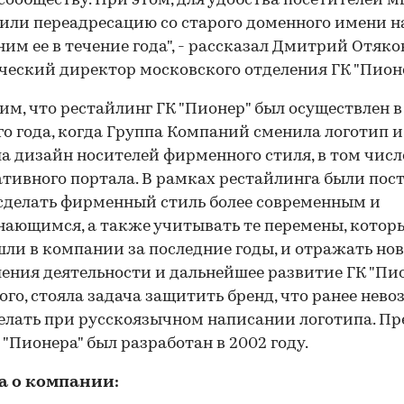
сообществу. При этом, для удобства посетителей м
или переадресацию со старого доменного имени на
ним ее в течение года", - рассказал Дмитрий Отяко
еский директор московского отделения ГК "Пионе
м, что рестайлинг ГК "Пионер" был осуществлен в
о года, когда Группа Компаний сменила логотип и
а дизайн носителей фирменного стиля, в том числ
тивного портала. В рамках рестайлинга были пос
сделать фирменный стиль более современным и
ающимся, а также учитывать те перемены, котор
ли в компании за последние годы, и отражать но
ения деятельности и дальнейшее развитие ГК "Пио
ого, стояла задача защитить бренд, что ранее нев
елать при русскоязычном написании логотипа. П
 "Пионера" был разработан в 2002 году.
а о компании: