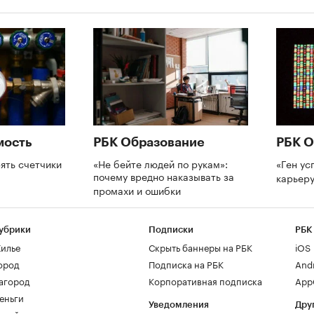
мость
РБК Образование
РБК О
ять счетчики
«Не бейте людей по рукам»:
«Ген ус
почему вредно наказывать за
карьеру
промахи и ошибки
убрики
Подписки
РБК
илье
Скрыть баннеры на РБК
iOS
ород
Подписка на РБК
And
агород
Корпоративная подписка
AppG
еньги
Уведомления
Дру