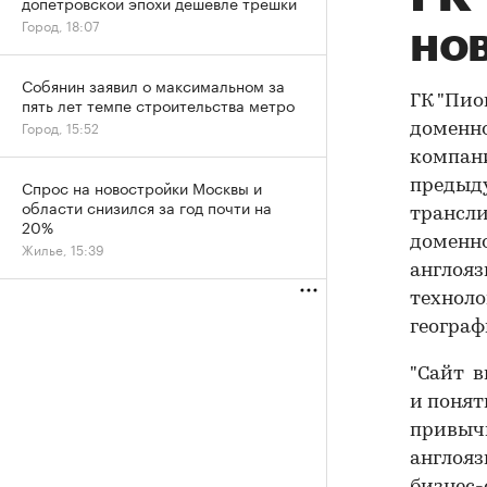
допетровской эпохи дешевле трешки
Город, 18:07
но
Собянин заявил о максимальном за
ГК "Пио
пять лет темпе строительства метро
Город, 15:52
доменн
компани
Спрос на новостройки Москвы и
предыд
области снизился за год почти на
трансли
20%
доменно
Жилье, 15:39
англояз
техноло
географ
"Сайт в
и понят
привычн
англояз