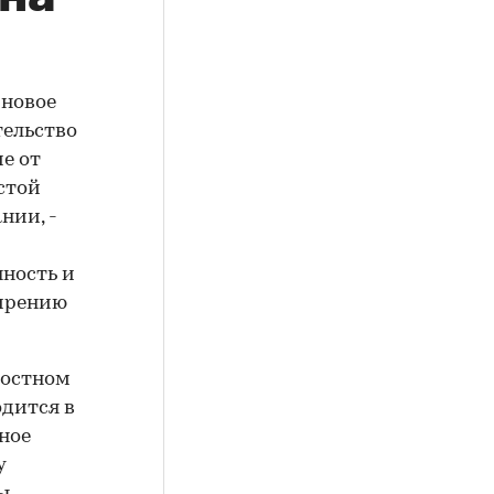
 новое
тельство
е от
стой
нии, -
ность и
ширению
лостном
одится в
ное
у