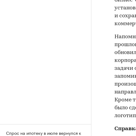
бизнес-
установ
и сохра
коммерч
Напомни
прошлог
обновил
корпора
задачи 
запомин
произош
направл
Кроме т
было сд
логотип
Справк
Спрос на ипотеку в июле вернулся к