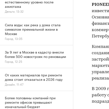
естественному уровню после
PIONEE
ажиотажа
Деньги, 13:32
инвести
Основна
финанс
Сила воды: как река у дома стала
символом премиальной жизни в
коммерч
Москве
Петербу
Город, 13:05
Компани
За 9 лет в Москве в кадастр внесли
создани
более 500 новостроек по реновации
застрой
Город, 12:25
маркети
управле
От каких материалов при ремонте
реализа
дома стоит отказаться в 2026 году
Дизайн, 11:47
В 2009 
работу 
Более половины компаний при
ремонте офисов превышают
подразд
изначальный бюджет