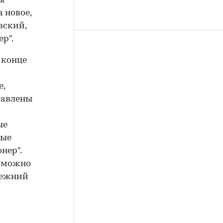
ы
 новое,
вский,
р".
 конце
е,
тавлены
ые
вые
нер".
озможно
режний