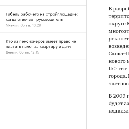
В разра
Гибель рабочего на стройплощадке:
террито
когда отвечает руководитель
округе 
Мнения, 05 авг, 13:29
многоэт
реконст
Кто из пенсионеров имеет право не
платить налог за квартиру и дачу
возведе
Деньги, 05 авг, 12:15
Санкт-П
нового 
150 тыс
города.
частнос
В 2009 
будет з
недвижи