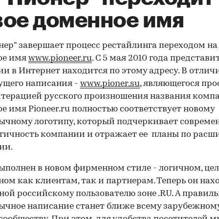
вое доменное имя
нер" завершает процесс рестайлинга переходом на
ое имя
www
.
pioneer
.
ru
. С 5 мая 2010 года представи
и в Интернет находится по этому адресу. В отличи
ущего написания -
www
.
pioner
.
su
, являющегося про
терацией русского произношения названия компа
е имя Pioneer.ru полностью соответствует новому
ычному логотипу, который подчеркивает современ
гичность компании и отражает ее планы по рас
ии.
ыполнен в новом фирменном стиле - логичном, це
ном как клиентам, так и партнерам. Теперь он нах
ой российскому пользователю зоне .RU. А правиль
ычное написание станет ближе всему зарубежном