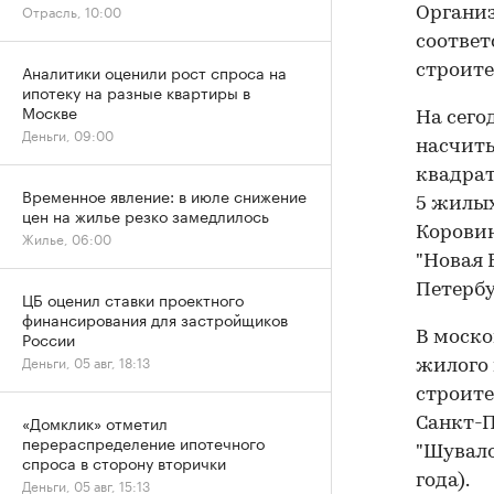
Отрасль, 10:00
Организ
соответ
Аналитики оценили рост спроса на
строите
ипотеку на разные квартиры в
Москве
На сего
Деньги, 09:00
насчиты
квадрат
Временное явление: в июле снижение
5 жилых
цен на жилье резко замедлилось
Коровин
Жилье, 06:00
"Новая 
Петербу
ЦБ оценил ставки проектного
финансирования для застройщиков
России
В моско
Деньги, 05 авг, 18:13
жилого 
строите
«Домклик» отметил
Санкт-П
перераспределение ипотечного
"Шувало
спроса в сторону вторички
года).
Деньги, 05 авг, 15:13