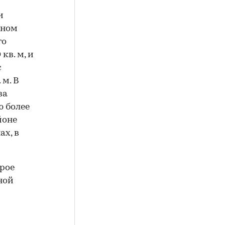
и
ьном
го
кв. м, и
с
 м. В
ва
 более
йоне
ах, в
орое
ной