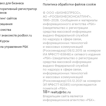
ако для бизнеса
Политика обработки файлов cookie
поративный регистратор
енов
© ООО «БИЗНЕСПРЕСС»,
АО «РОСБИЗНЕСКОНСАЛТИНГ»,
тинг сайтов
1995–2026
. Сообщения и материалы
.решения
информационного агентства «РБК»
(свидетельство о регистрации
комства
средства массовой информации
 знакомств podbor.ru
выдано Федеральной службой
по надзору в сфере связи,
 Курсы
информационных технологий
ла управления РБК
и массовых коммуникаций
(Роскомнадзор) 09.12.2015 за номером
ИА №ФС77-63848) и сетевого издания
«РБК» (свидетельство о регистрации
средства массовой информации
выдано Федеральной службой
по надзору в сфере связи,
информационных технологий
и массовых коммуникаций
(Роскомнадзор) 03.12.2021 за номером
ЭЛ №ФС77-82385) сопровождаются
пометкой «РБК».
realty@rbc.ru
18+
Владельцем сайта является
информационное агентство «РБК».