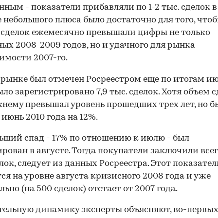
нным - показатели прибавляли по 1-2 тыс. сделок в
 небольшого плюса было достаточно для того, что
сделок ежемесячно превышали цифры не только
ых 2008-2009 годов, но и удачного для рынка
мости 2007-го.
 рынке был отмечен Росреестром еще по итогам ию
ыло зарегистрировано 7,9 тыс. сделок. Хотя объем 
нему превышал уровень прошедших трех лет, но 
 июнь 2010 года на 12%.
ьший спад - 17% по отношению к июлю - был
рован в августе. Тогда покупатели заключили всег
елок, следует из данных Росреестра. Этот показател
ся на уровне августа кризисного 2008 года и уже
льно (на 500 сделок) отстает от 2007 года.
ельную динамику эксперты объясняют, во-первых