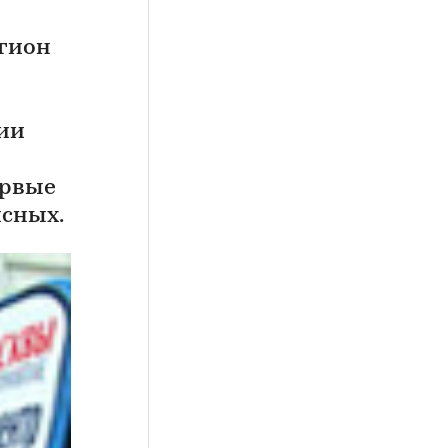
гион
ии
ервые
исных.