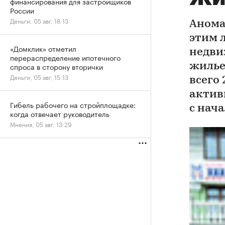
финансирования для застройщиков
России
Деньги, 05 авг, 18:13
Анома
этим 
«Домклик» отметил
недви
перераспределение ипотечного
спроса в сторону вторички
жилье
Деньги, 05 авг, 15:13
всего 
актив
Гибель рабочего на стройплощадке:
с нач
когда отвечает руководитель
Мнения, 05 авг, 13:29