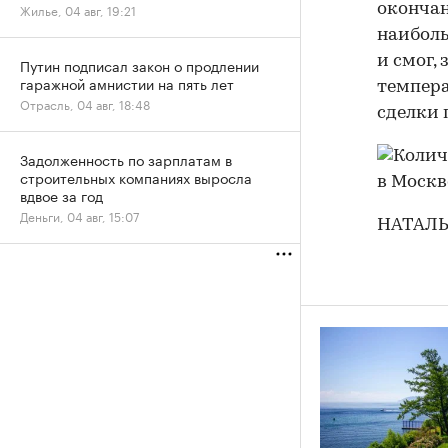
Жилье, 04 авг, 19:21
окончан
наибол
и смог,
Путин подписал закон о продлении
гаражной амнистии на пять лет
темпера
Отрасль, 04 авг, 18:48
сделки 
Задолженность по зарплатам в
строительных компаниях выросла
вдвое за год
Деньги, 04 авг, 15:07
НАТАЛ