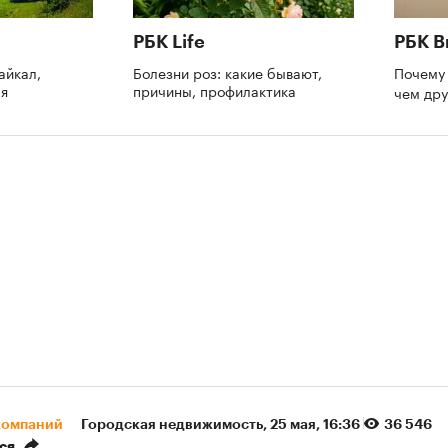
РБК Life
РБК В
айкал,
Болезни роз: какие бывают,
Почему 
ая
причины, профилактика
чем др
компаний
Городская недвижимость
⁠,
25 мая, 16:36
36 546
ся