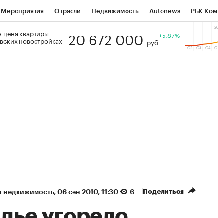
Мероприятия
Отрасли
Недвижимость
Autonews
РБК Ком
20 672 000
 цена квартиры
 РБК
РБК Образование
РБК Курсы
РБК Life
+5.87%
Тренды
Виз
вских новостройках
руб
ь
Крипто
РБК Бизнес-среда
Дискуссионный клуб
Исследо
зета
Спецпроекты СПб
Конференции СПб
Спецпроекты
кономика
Бизнес
Технологии и медиа
Финансы
Рынок на
(+86,01%)
(+28,89%)
 450
АФК «Система» ₽12
Купить
Ку
ПСБ к 29.07.27
прогноз БКС к 15.07.27
Поделиться
я недвижимость
⁠,
06 сен 2010, 11:30
6
лье угорело