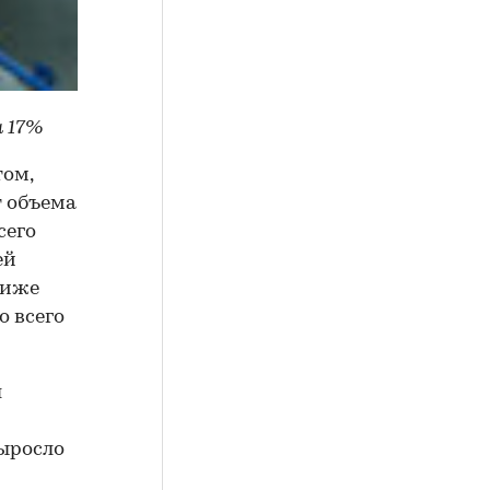
а 17%
том,
т объема
сего
ей
ниже
о всего
л
выросло