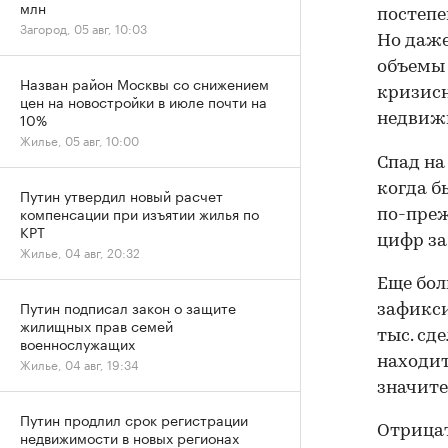
млн
постепе
Загород, 05 авг, 10:03
Но даже
объемы 
Назван район Москвы со снижением
кризисн
цен на новостройки в июле почти на
10%
недвижи
Жилье, 05 авг, 10:00
Спад на
когда б
Путин утвердил новый расчет
компенсации при изъятии жилья по
по-преж
КРТ
цифр за
Жилье, 04 авг, 20:32
Еще бол
Путин подписал закон о защите
зафикси
жилищных прав семей
тыс. сд
военнослужащих
находит
Жилье, 04 авг, 19:34
значите
Путин продлил срок регистрации
Отрицат
недвижимости в новых регионах