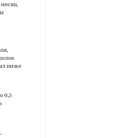
 месяц.
бы
ля,
сделок
был ниже
о 6,5
ь
,