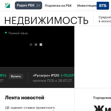
Подписка на РБК
Инвестиции
НЕДВИЖИМОСТЬ
Средняя
РБК Вино
Спорт
Школа управления
в моско
Национальные проекты
Город
Стил
Прямой эфир
Кредитные рейтинги
Франшизы
Га
Проверка контрагентов
Политика
Э
(+13,02%)
«Русагро» ₽120
Ozon ₽5
Купить
Купить
прогноз ПСБ к 26.07.27
прогноз 
Лента новостей
Городска
ЦБ оценил ставки проектного
Жи