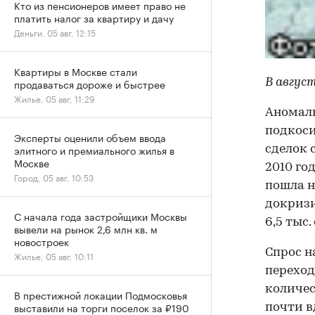
Кто из пенсионеров имеет право не
платить налог за квартиру и дачу
Деньги, 05 авг, 12:15
Квартиры в Москве стали
продаваться дороже и быстрее
В авгус
Жилье, 05 авг, 11:29
Аномаль
подкоси
Эксперты оценили объем ввода
элитного и премиального жилья в
сделок 
Москве
2010 го
Город, 05 авг, 10:53
пошла н
докризи
С начала года застройщики Москвы
6,5 тыс
вывели на рынок 2,6 млн кв. м
новостроек
Спрос н
Жилье, 05 авг, 10:11
переход
количес
В престижной локации Подмосковья
выставили на торги поселок за ₽190
почти вд