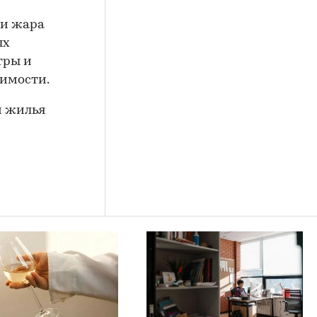
ли жара
ых
тры и
жимости.