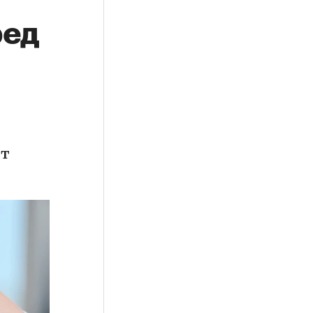
ред
ет