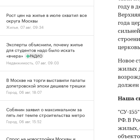
году в 
Рост цен на жилье в июле охватил все
Верхняя
округа Москвы
года це
Жилье, 07 авг, 09:34
сильней
строени
Эксперты объяснили, почему жилье
церковь
для студентов надо было искать
«вчера»
РАДИО
Новое с
Недвижимость, 07 авг, 09:03
жилых д
возрожд
В Москве на торги выставили палаты
допетровской эпохи дешевле трешки
должен 
Город, 06 авг, 18:07
Наша с
Собянин заявил о максимальном за
"СУ-155
пять лет темпе строительства метро
РФ. В Р
Город, 06 авг, 15:52
жилых, 
объекто
Спрос на новостройки Москвы и