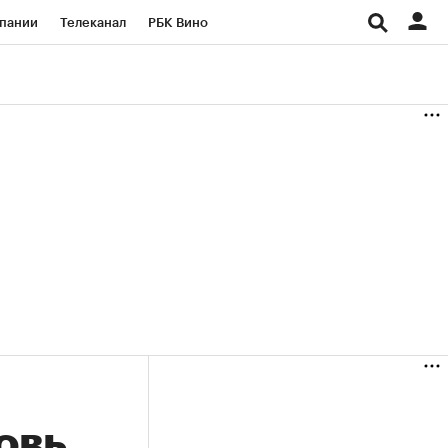
пании
Телеканал
РБК Вино
ациональные проекты
Город
аншизы
Газета
ка
Бизнес
овь