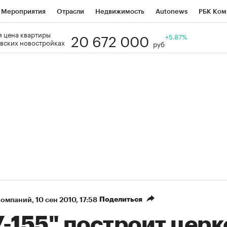
Мероприятия
Отрасли
Недвижимость
Autonews
РБК Ком
20 672 000
 цена квартиры
Образование
РБК Курсы
РБК Life
Тренды
+5.87%
Визионеры
Н
вских новостройках
руб
Дискуссионный клуб
Исследования
Кредитные рейтинги
Фр
Спецпроекты
Проверка контрагентов
Политика
Экономи
к наличной валюты
Поделиться
компаний
⁠,
10 сен 2010, 17:58
-155" построит церк