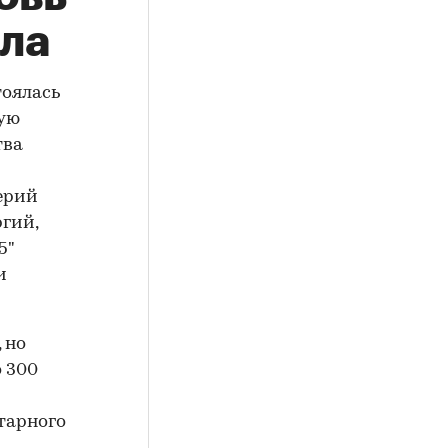
ела
тоялась
вую
тва
ерий
гий,
5"
и
 но
о 300
лтарного