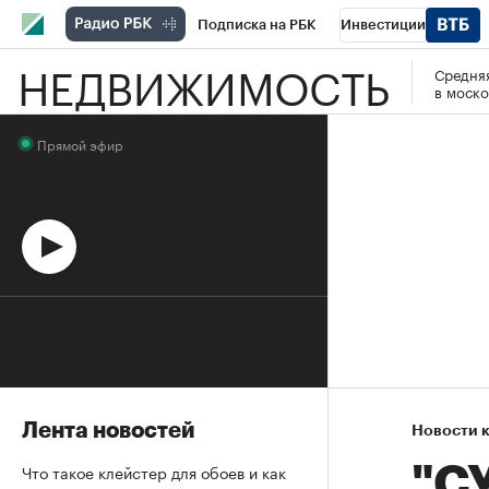
Подписка на РБК
Инвестиции
НЕДВИЖИМОСТЬ
Средняя
Спорт
Школа управления РБК
РБК 
в моско
Стиль
Крипто
РБК Бизнес-среда
Прямой эфир
Спецпроекты СПб
Конференции СПб
Технологии и медиа
Финансы
Рыно
Лента новостей
Новости 
Что такое клейстер для обоев и как
"СУ