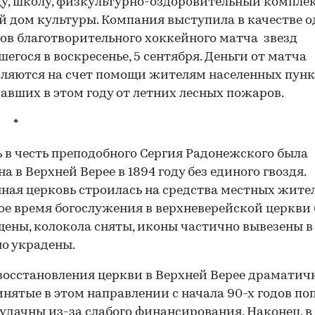
у, школу, физкультурно-оздоровительный комплек
й дом культуры. Компания выступила в качестве о
ов благотворительного хоккейного матча звезд
шегося в воскресенье, 5 сентября. Деньги от матча
ляются на счет помощи жителям населенных пунк
авших в этом году от летних лесных пожаров.
 *
 в честь преподобного Сергия Радонежского была
на в Верхней Верее в 1894 году без единого гвоздя.
ная церковь строилась на средства местных жител
ое время богослужения в верхневерейской церкви
ены, колокола сняты, иконы частично вывезены в
о украдены.
восстановления церкви в Верхней Верее драматичн
нятые в этом направлении с начала 90-х годов п
удачны из-за слабого финансирования. Наконец, в