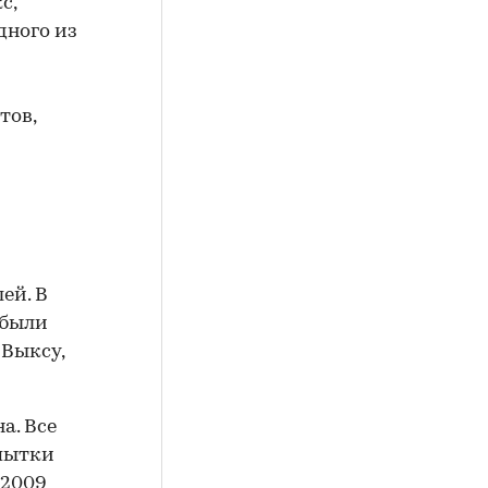
с,
дного из
тов,
ей. В
 были
 Выксу,
а. Все
опытки
 2009