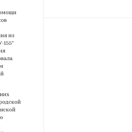
 помощи
ков
ия из
-155"
ия
овала
ом
ой
тних
ородской
анской
ую