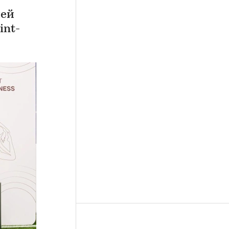
лей
int-