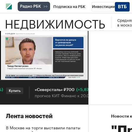
Подписка на РБК
Инвестиции
НЕДВИЖИМОСТЬ
Средняя
РБК Вино
Спорт
Школа управления
в моско
Национальные проекты
Город
Стил
Прямой эфир
Кредитные рейтинги
Франшизы
Га
Проверка контрагентов
Политика
Э
Прямой эфир
(+5,87%)
«Северсталь» ₽700
НОВА
Купить
Купить
прогноз КИТ Финанс к 20.07.27
прогн
Лента новостей
Новости 
В Москве на торги выставили палаты
"П