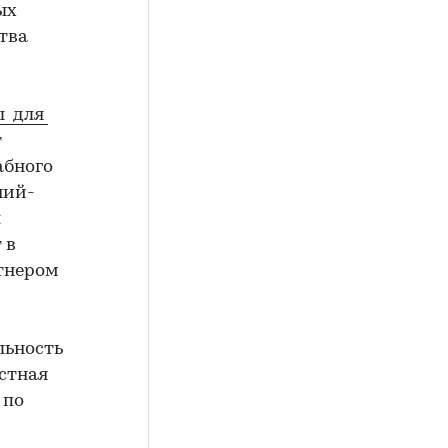
ых
ства
ы для
т
абного
ний-
л
 в
ртнером
льность
стная
 по