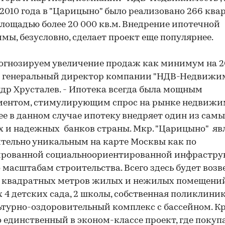
 2010 года в "Царицыно" было реализовано 266 ква
лощадью более 20 000 кв.м. Внедрение ипотечной
мы, безусловно, сделает проект еще популярнее.
огнозируем увеличение продаж как минимум на 2
т генеральный директор компании "НДВ-Недвижи
др Хрусталев. - Ипотека всегда была мощным
ментом, стимулирующим спрос на рынке недвижи
ее в данном случае ипотеку внедряет один из сам
 и надежных банков страны. Мкр. "Царицыно" яв
тельно уникальным на карте Москвы как по
ированной социальноориентированной инфраструк
о масштабам строительства. Всего здесь будет возв
 квадратных метров жилых и нежилых помещений
 4 детских сада, 2 школы, собственная поликлиник
турно-оздоровительный комплекс с бассейном. К
то единственный в эконом-классе проект, где поку