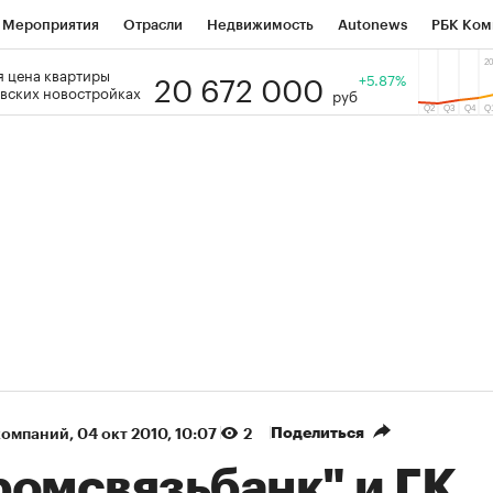
Мероприятия
Отрасли
Недвижимость
Autonews
РБК Ком
20 672 000
 цена квартиры
 РБК
РБК Образование
РБК Курсы
РБК Life
+5.87%
Тренды
Виз
вских новостройках
руб
ь
Крипто
РБК Бизнес-среда
Дискуссионный клуб
Исследо
зета
Спецпроекты СПб
Конференции СПб
Спецпроекты
кономика
Бизнес
Технологии и медиа
Финансы
Рынок на
(+35,69%)
(+29,87%)
ТЭК ₽1 400
«Русагро» ₽120
Купить
оз SberCIB к 27.07.27
прогноз ПСБ к 26.07.27
Поделиться
компаний
⁠,
04 окт 2010, 10:07
2
ромсвязьбанк" и ГК