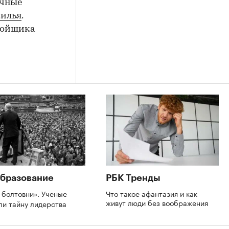
ичные
жилья
.
ройщика
бразование
РБК Тренды
 болтовни». Ученые
Что такое афантазия и как
живут люди без воображения
ли тайну лидерства