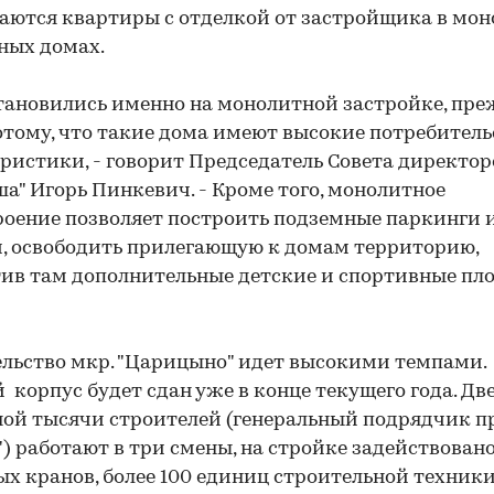
аются квартиры с отделкой от застройщика в мон
ных домах.
тановились именно на монолитной застройке, пре
потому, что такие дома имеют высокие потребител
ристики, - говорит Председатель Совета директор
а" Игорь Пинкевич. - Кроме того, монолитное
оение позволяет построить подземные паркинги и
, освободить прилегающую к домам территорию,
ив там дополнительные детские и спортивные пл
льство мкр. "Царицыно" идет высокими темпами.
 корпус будет сдан уже в конце текущего года. Две
ой тысячи строителей (генеральный подрядчик пр
) работают в три смены, на стройке задействовано
х кранов, более 100 единиц строительной техники