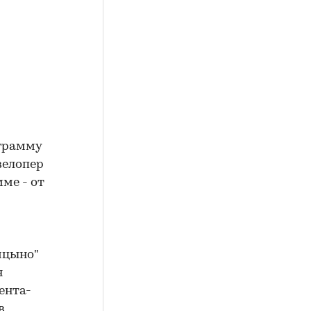
ограмму
велопер
ме - от
ицыно"
я
ента-
 в