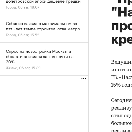
допетровской эпохи дешевле трешки
Город, 06 авг, 18:07
"Н
пр
Собянин заявил о максимальном за
пять лет темпе строительства метро
Город, 06 авг, 15:52
кр
Спрос на новостройки Москвы и
области снизился за год почти на
20%
Ведущий
Жилье, 06 авг, 15:39
ипотечн
ГК «Нас
15% годо
Сегодн
реализу
стал од
большой
реализа