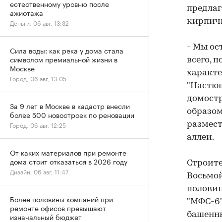
естественному уровню после
предлаг
ажиотажа
кирпич
Деньги, 06 авг, 13:32
- Мы ос
Сила воды: как река у дома стала
символом премиальной жизни в
всего, 
Москве
характе
Город, 06 авг, 13:05
"Настюш
домостр
За 9 лет в Москве в кадастр внесли
образом
более 500 новостроек по реновации
Город, 06 авг, 12:25
размест
аллеи.
От каких материалов при ремонте
дома стоит отказаться в 2026 году
Строите
Дизайн, 06 авг, 11:47
Восьмой
половин
Более половины компаний при
"МФС-6"
ремонте офисов превышают
башенны
изначальный бюджет