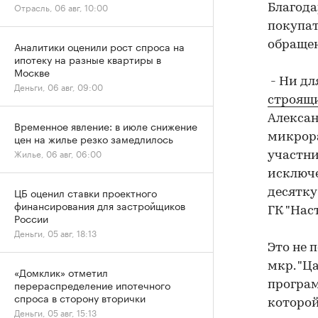
Отрасль, 06 авг, 10:00
Благода
покупат
Аналитики оценили рост спроса на
обращен
ипотеку на разные квартиры в
Москве
- Ни дл
Деньги, 06 авг, 09:00
строящи
Алексан
Временное явление: в июле снижение
цен на жилье резко замедлилось
микрора
Жилье, 06 авг, 06:00
участни
исключе
ЦБ оценил ставки проектного
десятку
финансирования для застройщиков
ГК "Нас
России
Деньги, 05 авг, 18:13
Это не 
мкр. "Ц
«Домклик» отметил
перераспределение ипотечного
програм
спроса в сторону вторички
которой
Деньги, 05 авг, 15:13