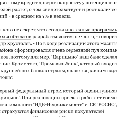
ря этому кредит доверия к проекту у потенциальн
елей растет, о чем свидетельствует и рост количе
ий - в среднем на 7% в неделю.
я кого не секрет, что сегодня
ипотечные программ
хся объектов
разрабатываются не часто, - говори
др Хрусталев. - Но в ходе реализации этого масшт
йона сформировался очень серьезный пул компа
ков, поэтому для мкр. "Царицыно" наш банк сдела
ние. Кроме того, "Промсвязьбанк", который входит
 крупнейших банков страны, является давним па
тюша".
первый федеральный игрок, который оценил уника
арицыно". При реализации проекта работает совме
ма компании "НДВ-Недвижимость" и СК "РОСНО",
 страхуются финансовые риски покупателей