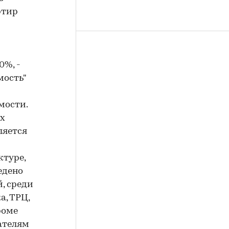
ртир
0%, -
мость"
мости.
ых
ляется
туре,
едено
, среди
а, ТРЦ,
роме
пателям