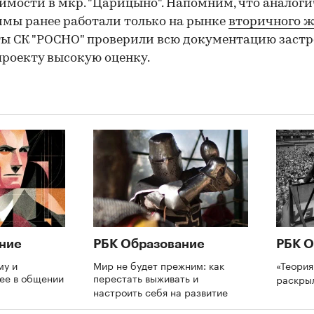
мости в мкр. "Царицыно". Напомним, что аналог
мы ранее работали только на рынке
вторичного 
ы СК "РОСНО" проверили всю документацию заст
проекту высокую оценку.
ние
РБК Образование
РБК О
му и
Мир не будет прежним: как
«Теория
нее в общении
перестать выживать и
раскры
настроить себя на развитие