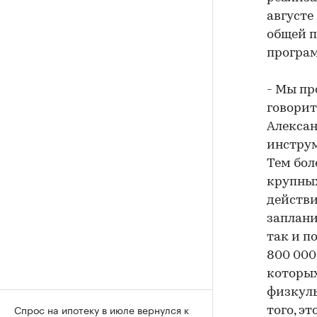
августе
общей п
програм
- Мы пр
говори
Алексан
инстру
Тем бол
крупных
действи
заплан
так и п
800 000
которых
физкуль
Спрос на ипотеку в июле вернулся к
того, э