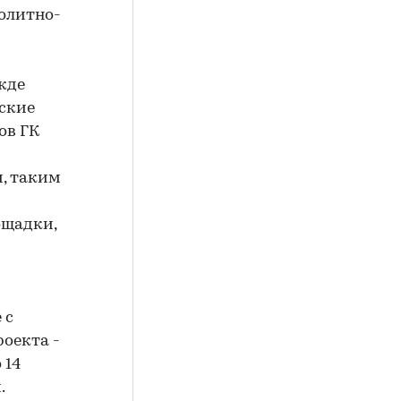
олитно-
жде
ьские
ов ГК
, таким
ощадки,
 с
оекта -
 14
.