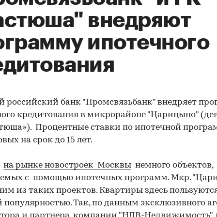
астюша" внедряют
ограмму ипотечного
едитования
 российский банк "Промсвязьбанк" внедряет пр
ого кредитования в микрорайоне "Царицыно" (де
тюша»). Процентные ставки по ипотечной програм
вых на срок до 15 лет.
я
на рынке новостроек Москвы
немного объектов,
емых с помощью ипотечных программ. Мкр. "Цар
ним из таких проектов. Квартиры здесь пользуютс
 популярностью. Так, по данным эксклюзивного аг
тора и партнера, компании "НДВ-Недвижимость",