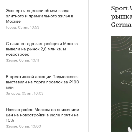
Sport
Эксперты оценили объем ввода
элитного и премиального жилья в
рынка
Москве
Germa
Город, 05 авг, 10:53
С начала года застройщики Москвы
вывели на рынок 2,6 млн кв. м
новостроек
Жилье, 05 авг, 10:11
В престижной локации Подмосковья
выставили на торги поселок за ₽190
млн
Загород, 05 авг, 10:03
Назван район Москвы со снижением
цен на новостройки в июле почти на
10%
Жилье, 05 авг, 10:00