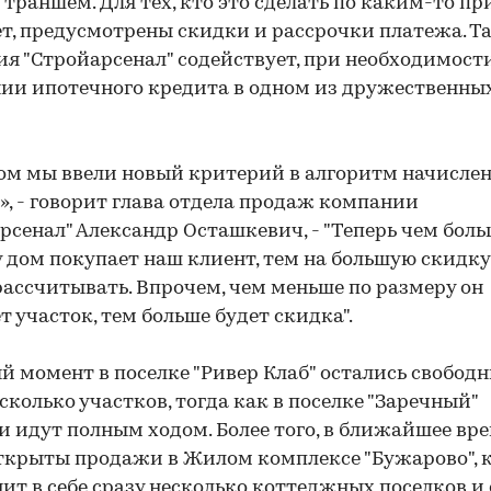
траншем. Для тех, кто это сделать по каким-то п
т, предусмотрены скидки и рассрочки платежа. Т
я "Стройарсенал" содействует, при необходимости
ии ипотечного кредита в одном из дружественны
ом мы ввели новый критерий в алгоритм начисле
», - говорит глава отдела продаж компании
рсенал" Александр Осташкевич, - "Теперь чем бол
 дом покупает наш клиент, тем на большую скидку
ассчитывать. Впрочем, чем меньше по размеру он
т участок, тем больше будет скидка".
й момент в поселке "Ривер Клаб" остались свобод
сколько участков, тогда как в поселке "Заречный"
 идут полным ходом. Более того, в ближайшее вр
ткрыты продажи в Жилом комплексе "Бужарово", 
ит в себе сразу несколько коттеджных поселков и