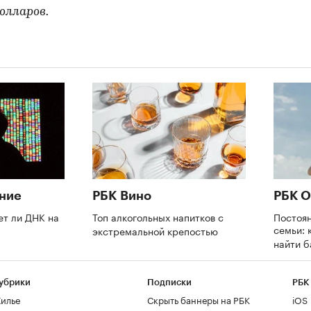
олларов.
ние
РБК Вино
РБК О
ет ли ДНК на
Топ алкогольных напитков с
Постоя
семьи: 
экстремальной крепостью
найти 
убрики
Подписки
РБК
илье
Скрыть баннеры на РБК
iOS