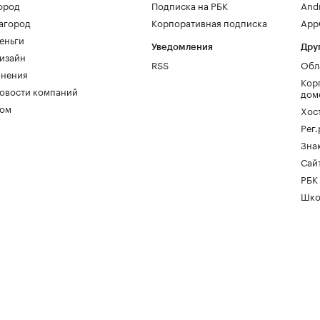
ород
Подписка на РБК
And
агород
Корпоративная подписка
AppG
еньги
Уведомления
Дру
изайн
RSS
Обл
нения
Кор
овости компаний
дом
ом
Хос
Рег
Зна
Сайт
РБК
Шко