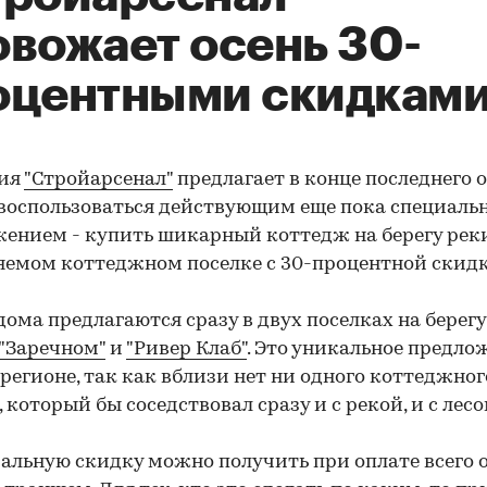
овожает осень 30-
оцентными скидкам
ия
"Стройарсенал"
предлагает в конце последнего 
воспользоваться действующим еще пока специал
ением - купить шикарный коттедж на берегу рек
яемом коттеджном поселке с 30-процентной скидк
дома предлагаются сразу в двух поселках на берегу
"Заречном"
и
"Ривер Клаб"
. Это уникальное предло
регионе, так как вблизи нет ни одного коттеджног
, который бы соседствовал сразу и с рекой, и с лесо
льную скидку можно получить при оплате всего 