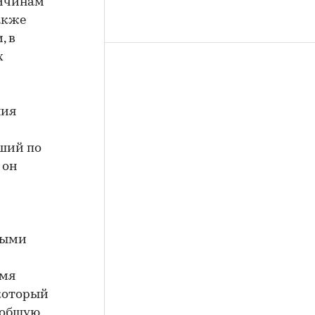
ричинам
акже
, в
х
ния
ьший по
 он
ными
емя
который
 общую