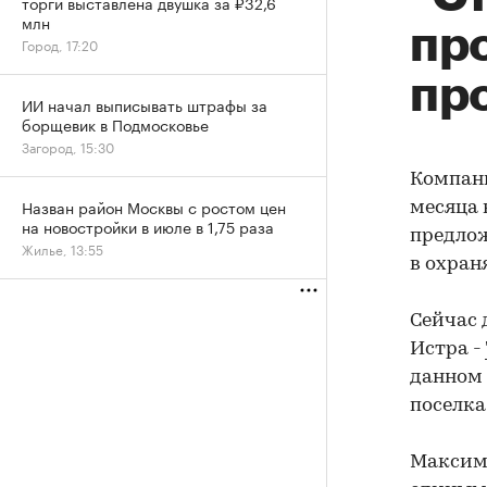
торги выставлена двушка за ₽32,6
млн
пр
Город, 17:20
пр
ИИ начал выписывать штрафы за
борщевик в Подмосковье
Загород, 15:30
Компан
Назван район Москвы с ростом цен
месяца 
на новостройки в июле в 1,75 раза
предлож
Жилье, 13:55
в охран
Сейчас 
Истра -
данном 
поселка
Максима