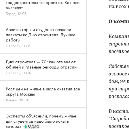
градостроительные проекты. Как они
выглядят
на всех
Город, 12:05
О комп
Архитекторы и студенты создали
плакаты ко Дню строителя. Лучшие
Компани
работы
строите
Отрасль, 11:36
поселков
Дню строителя — 70: как отмечают
юбилей и главные рекорды отрасли
Собстве
Отрасль, 11:04
в любое
дом, не
Рост цен на жилье в июле охватил все
при стр
округа Москвы
располо
Жилье, 09:34
В насто
Эксперты объяснили, почему жилье
"Стройа
для студентов надо было искать
«вчера»
РАДИО
поселко