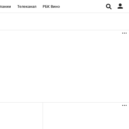
пании
Телеканал
РБК Вино
ациональные проекты
Город
аншизы
Газета
ка
Бизнес