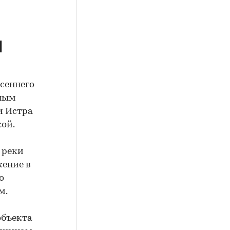
и
осеннего
ьным
и Истра
ой.
 реки
жение в
о
м.
объекта