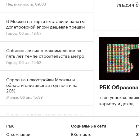
Недвижимость, 09:03
тысяч д
В Москве на торги выставили палаты
допетровской эпохи дешевле трешки
Город, 06 авг, 18:07
Собянин заявил о максимальном за
пять лет темпе строительства метро
Город, 06 авг, 15:52
Спрос на новостройки Москвы и
области снизился за год почти на
РБК Образова
20%
«Ген успеха»: влия
Жилье, 06 авг, 15:39
карьеру и доход
Спрос на ипотеку в июле вернулся к
естественному уровню после
ажиотажа
РБК
Социальные сети
Р
Деньги, 06 авг, 13:32
О компании
ВКонтакте
Ж