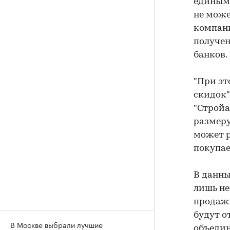
единым 
не може
компани
получен
банков.
"При эт
скидок"
"Стройа
размеру
может р
покупае
В данны
лишь не
продажи
будут о
В Москве выбрали лучшие
объедин