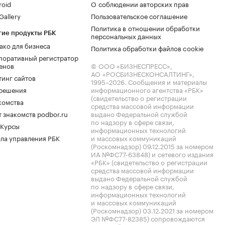
roid
О соблюдении авторских прав
allery
Пользовательское соглашение
Политика в отношении обработки
гие продукты РБК
персональных данных
ако для бизнеса
Политика обработки файлов cookie
поративный регистратор
енов
© ООО «БИЗНЕСПРЕСС»,
АО «РОСБИЗНЕСКОНСАЛТИНГ»,
тинг сайтов
1995–2026
. Сообщения и материалы
.решения
информационного агентства «РБК»
(свидетельство о регистрации
комства
средства массовой информации
 знакомств podbor.ru
выдано Федеральной службой
по надзору в сфере связи,
 Курсы
информационных технологий
ла управления РБК
и массовых коммуникаций
(Роскомнадзор) 09.12.2015 за номером
ИА №ФС77-63848) и сетевого издания
«РБК» (свидетельство о регистрации
средства массовой информации
выдано Федеральной службой
по надзору в сфере связи,
информационных технологий
и массовых коммуникаций
(Роскомнадзор) 03.12.2021 за номером
ЭЛ №ФС77-82385) сопровождаются