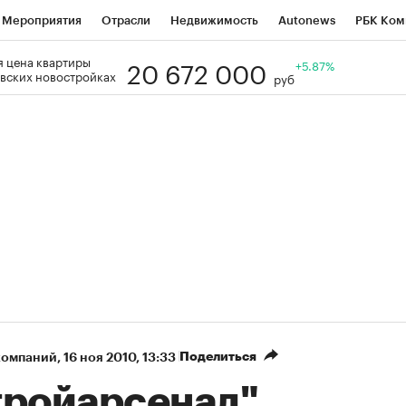
Мероприятия
Отрасли
Недвижимость
Autonews
РБК Ком
20 672 000
 цена квартиры
Образование
РБК Курсы
РБК Life
Тренды
+5.87%
Визионеры
Н
вских новостройках
руб
Дискуссионный клуб
Исследования
Кредитные рейтинги
Фр
Спецпроекты
Проверка контрагентов
Политика
Экономи
к наличной валюты
Поделиться
компаний
⁠,
16 ноя 2010, 13:33
тройарсенал"