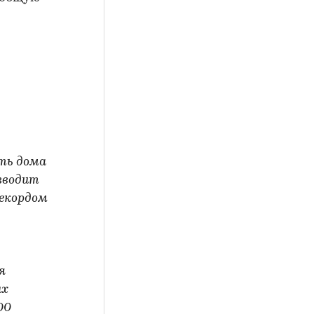
ть дома
озводит
рекордом
я
ых
00