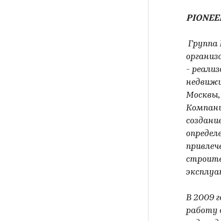
PIONEE
Группа 
организ
- реали
недвижи
Москвы,
Компани
создани
определ
привлеч
строите
эксплуа
В 2009 
работу 