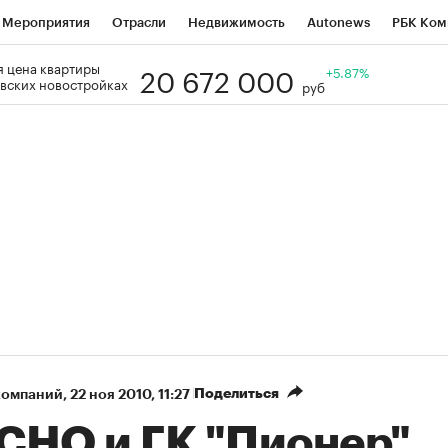
Мероприятия
Отрасли
Недвижимость
Autonews
РБК Ком
20 672 000
 цена квартиры
Образование
РБК Курсы
РБК Life
Тренды
+5.87%
Визионеры
Н
вских новостройках
руб
Дискуссионный клуб
Исследования
Кредитные рейтинги
Фр
Спецпроекты
Проверка контрагентов
Политика
Экономи
к наличной валюты
Поделиться
компаний
⁠,
22 ноя 2010, 11:27
СНО и ГК "Пионер"