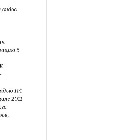
 видов
яч
тацию 5
ЖК
-
адью 114
тале 2011
ого
ов,