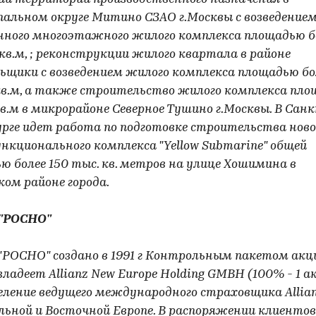
альном округе Митино СЗАО г.Москвы с возведение
нного многоэтажного жилого комплекса площадью б
 кв.м, ; реконструкции жилого квартала в районе
ьщики с возведением жилого комплекса площадью бо
кв.м, а также строительство жилого комплекса пл
кв.м в микрорайоне Северное Тушино г.Москвы. В Сан
рге идет работа по подготовке строительства ново
нкционального комплекса "Yellow Submarine" общей
ю более 150 тыс. кв. метров на улице Хошимина в
ком районе города.
 "РОСНО"
"РОСНО" создано в 1991 г Контрольным пакетом акц
ладеет Allianz New Europe Holding GMBH (100% - 1 ак
еление ведущего международного страховщика Allian
ьной и Восточной Европе. В распоряжении клиентов