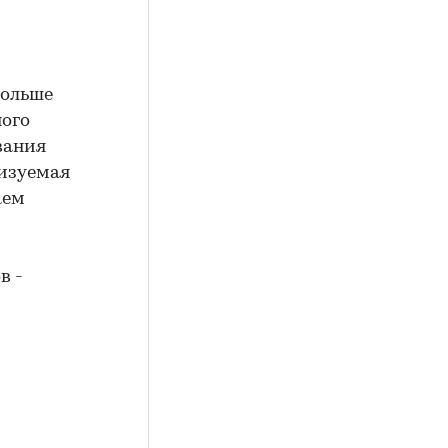
больше
ного
вания
лизуемая
аем
в -