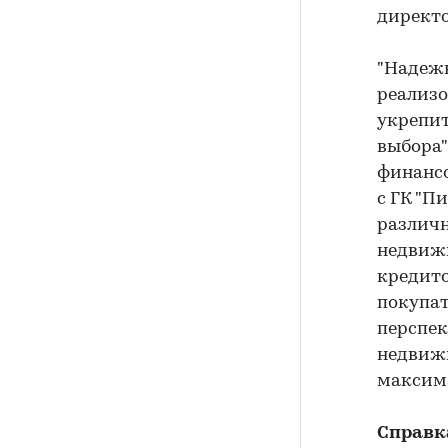
директо
"Надежн
реализо
укрепит
выбора"
финансо
с ГК "П
различ
недвиж
кредито
покупат
перспек
недвижи
максима
Справк