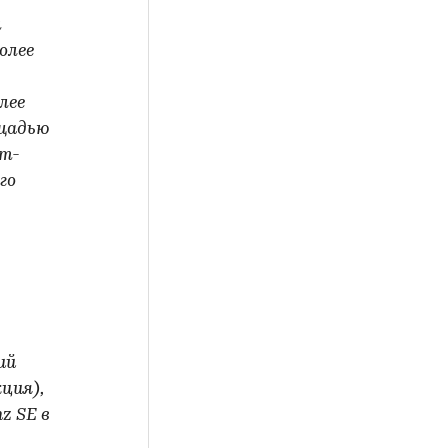
м
олее
лее
ощадью
кт-
го
ий
ция),
z SE в