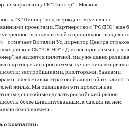
р по маркетингу ГК "Пионер" - Москва.
ость ГК "Пионер" подтверждается успешно
ванными проектами. Партнерство с "РОСНО" еще 
 уверенность покупателей в правильности сделан
», - отмечает Виталий Ус, директор Центра страхо
вых рисков СК "РОСНО" - Для нас программа, реа
ионер", не является пилотной, мы уже давно развив
ные партнерские программы с участниками рынка
имости: застройщиками, риэлторами, банками-
рами, обеспечивая страховой защитой их клиенто
елей жилья. Мы оцениваем эти проекты как
тивные, способные сделать российский рынок
мости более цивилизованным, а сделки на нем -
льно безопасными".
а о компании: