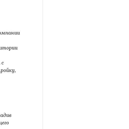
компании
у
ритории
 с
ройку,
ладив
щего