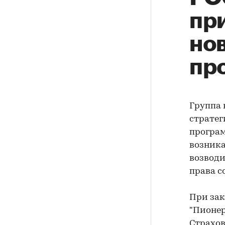
пр
но
пр
Группа 
стратег
програм
возника
возводи
права с
При зак
"Пионер
Страхов