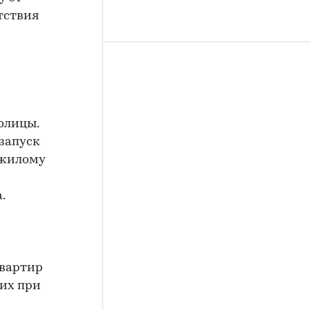
тствия
олицы.
 запуск
 жилому
.
-
квартир
щих при