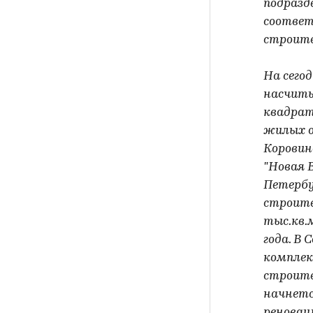
подразд
соответ
строите
На сего
насчиты
квадрат
жилых о
Коровин
"Новая 
Петербу
строите
тыс.кв.м
года. В
комплек
строител
начнетс
реновац