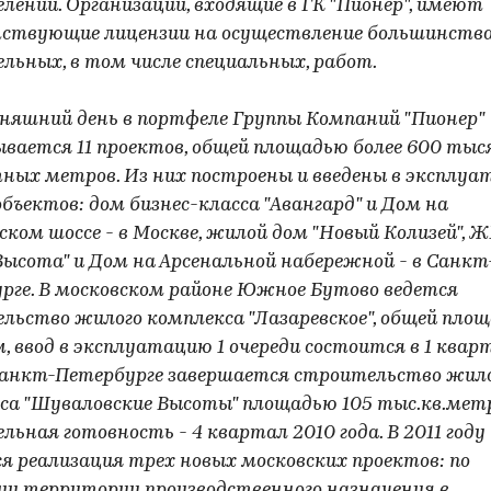
елений. Организации, входящие в ГК "Пионер", имеют
ствующие лицензии на осуществление большинства
льных, в том числе специальных, работ.
дняшний день в портфеле Группы Компаний "Пионер"
вается 11 проектов, общей площадью более 600 тыс
ных метров. Из них построены и введены в эксплуа
бъектов: дом бизнес-класса "Авангард" и Дом на
ском шоссе - в Москве, жилой дом "Новый Колизей", 
Высота" и Дом на Арсенальной набережной - в Санкт
рге. В московском районе Южное Бутово ведется
льство жилого комплекса "Лазаревское", общей площ
, ввод в эксплуатацию 1 очереди состоится в 1 квар
 Санкт-Петербурге завершается строительство жил
са "Шуваловские Высоты" площадью 105 тыс.кв.метр
ьная готовность - 4 квартал 2010 года. В 2011 году
я реализация трех новых московских проектов: по
ии территории производственного назначения в