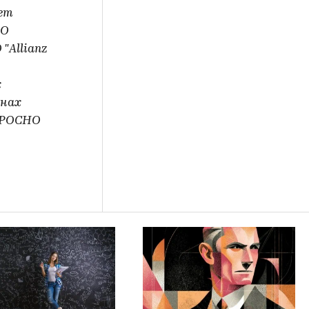
еет
НО
"Allianz
х
онах
К РОСНО