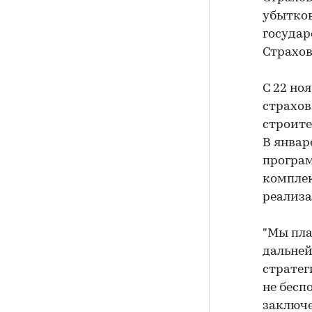
убытков
государ
Страхов
С 22 но
страхов
строите
В январ
програм
комплек
реализа
"Мы пла
дальней
стратег
не бесп
заключе