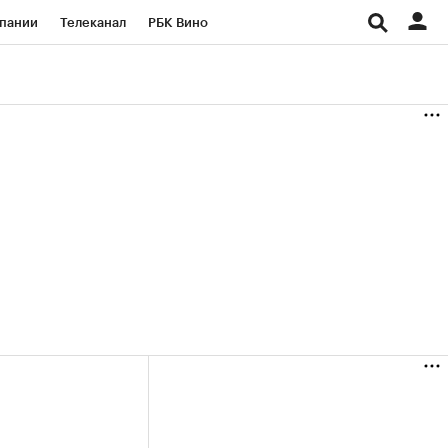
пании
Телеканал
РБК Вино
ациональные проекты
Город
аншизы
Газета
ка
Бизнес