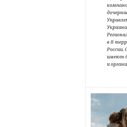
компани
дочерни
Управлен
Украина
Региона
в 8 тер
России.
имеют б
и органи