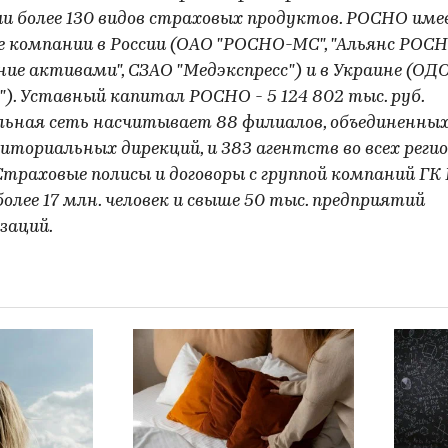
и более 130 видов страховых продуктов. РОСНО им
е компании в России (ОАО "РОСНО-МС", "Альянс РОС
ие активами", СЗАО "Медэкспресс") и в Украине (ОДО 
"). Уставный капитал РОСНО - 5 124 802 тыс. руб.
льная сеть насчитывает 88 филиалов, объединенны
риториальных дирекций, и 383 агентств во всех реги
 Страховые полисы и договоры с группой компаний Г
олее 17 млн. человек и свыше 50 тыс. предприятий
заций.