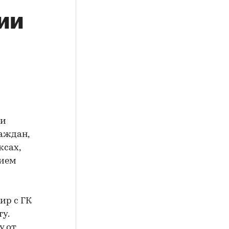
ии
ии
аждан,
ксах,
нием
ир с ГК
у.
у от