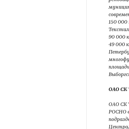
муницип
совреме
150 000
Текстил
90 000 
49 000 
Петербу
многофу
площадь
Выборгс
ОАО СК
ОАО СК 
РОСНО в
подразд
Централ