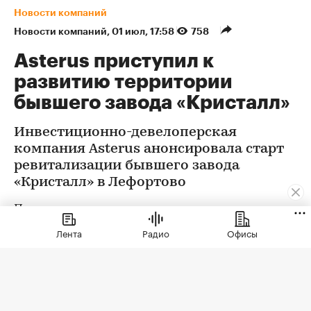
Новости компаний
Новости компаний
⁠,
01 июл, 17:58
758
Asterus приступил к
развитию территории
бывшего завода «Кристалл»
Инвестиционно-девелоперская
компания Asterus анонсировала старт
ревитализации бывшего завода
«Кристалл» в Лефортово
Проект предусматривает реставрацию и
приспособление к современному
Лента
Радио
Офисы
использованию объекта культурного
наследия — ансамбля Московского казенного
винного склада № 1 и создание
многофункционального комплекса общей
площадью более 56 тыс. кв. м с офисной,