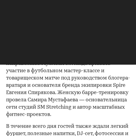
встреч, через которые девелопер знакомит
профессиональное сообщество не только с
проектом «Крылатская 33», но и с образом
жизни района. Вместо традиционной
презентации участникам предложили лично
оценить одну из главных особенностей
локации — развитую спортивную среду.
Программа включала два параллельных
направления. Мужская команда приняла
участие в футбольном мастер-классе и
товарищеском матче под руководством блогера-
вратаря и основателя бренда экипировки Spire
Евгения Спирякова. Женскую барре-тренировку
провела Самира Мустафаева — основательница
сети студий SM Stretching и автор масштабных
фитнес-проектов.
В течение всего дня гостей также ждали легкий
фуршет, полезные напитки, DJ-сет, фотосессия и