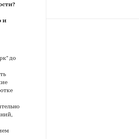
ости?
о и
рк" до
ть
кие
ботке
ительно
ний,
ием