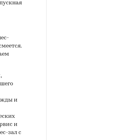
опускная
нес-
смеется.
гаем
,
ашего
ежды и
еских
рвис и
с-зал с