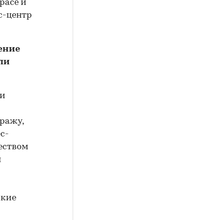
pace и
с-центр
ение
ли
ми
ражу,
с-
еством
я
ские