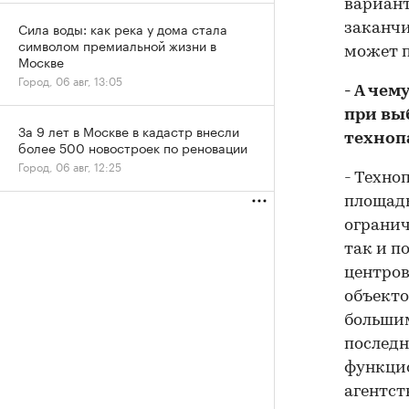
вариант
Сила воды: как река у дома стала
заканчи
символом премиальной жизни в
может п
Москве
Город, 06 авг, 13:05
- А че
при вы
За 9 лет в Москве в кадастр внесли
техноп
более 500 новостроек по реновации
Город, 06 авг, 12:25
- Техно
площадь
огранич
так и п
центров
объекто
больши
последн
функцио
агентст