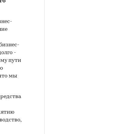
го
знес-
ние
бизнес-
долго -
ому пути
ко
 что мы
средства
иятию
водство,