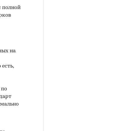
с полной
рков
ных на
 есть,
 по
ндарт
имально