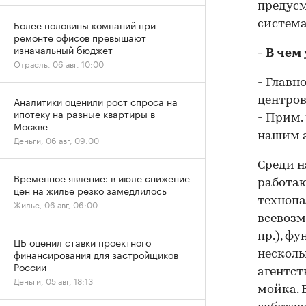
предусм
Более половины компаний при
система
ремонте офисов превышают
изначальный бюджет
- В че
Отрасль, 06 авг, 10:00
- Главн
Аналитики оценили рост спроса на
центров
ипотеку на разные квартиры в
- Прим.
Москве
нашим 
Деньги, 06 авг, 09:00
Среди н
Временное явление: в июле снижение
работаю
цен на жилье резко замедлилось
технопа
Жилье, 06 авг, 06:00
всевозм
пр.), ф
ЦБ оценил ставки проектного
финансирования для застройщиков
несколь
России
агентст
Деньги, 05 авг, 18:13
мойка. 