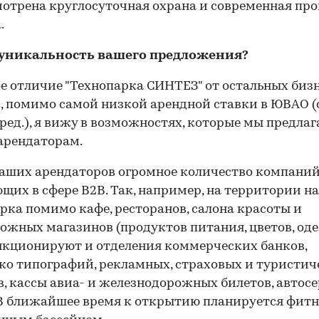
отрена круглосуточная охрана и современная пр
.
м уникальность вашего предложения?
ое отличие "Технопарка СИНТЕЗ" от остальных биз
, помимо самой низкой арендной ставки в ЮВАО (
 ред.), я вижу в возможностях, которые мы предла
арендаторам.
аших арендаторов огромное количество компаний
щих в сфере B2B. Так, например, на территории н
рка помимо кафе, ресторанов, салона красоты и
ожных магазинов (продуктов питания, цветов, од
ункционируют и отделения коммерческих банков,
ко типографий, рекламных, страховых и туристич
в, кассы авиа- и железнодорожных билетов, автосе
В ближайшее время к открытию планируется фитне