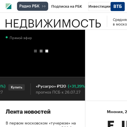
Подписка на РБК
Инвестиции
НЕДВИЖИМОСТЬ
Средняя
РБК Вино
Спорт
Школа управления
в моско
Национальные проекты
Город
Стил
Прямой эфир
Кредитные рейтинги
Франшизы
Га
Проверка контрагентов
Политика
Э
(+31,29%)
«Русагро» ₽120
Ozon ₽
Купить
Купить
прогноз ПСБ к 26.07.27
прогноз 
Лента новостей
Мнения
⁠,
2
В первом московском «тучерезе» на
Е.