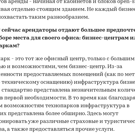
ов аренды - начиная от кабинетов и блоков open-s
вая отдельно стоящим зданием. Не каждый бизне
охвастать таким разнообразием.
му сейчас арендаторы отдают большее предпочт
боре места для своего офиса: бизнес-центрам и
аркам?
парк - это тот же офисный центр, только с больши
ю и возможностями, чем бизнес-центр. Из-за
енности предоставляемых помещений (как по мет
о техническому оснащению) инфраструктура бизне
 стандартно представлена незначительным колич
в первой необходимости. В то время как благодар
м возможностям технопарков инфраструктура в
их представлена более обширно. Здесь могут
нировать уже различные страховые и туристиче
ва, а также предоставляться прочие услуги.