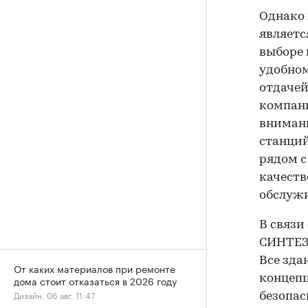
Однако 
являет
выборе 
удобном
отдачей
компани
внимани
станций
рядом с
качеств
обслуж
В связи
СИНТЕЗ"
Все зда
От каких материалов при ремонте
концепц
дома стоит отказаться в 2026 году
Дизайн, 06 авг, 11:47
безопас