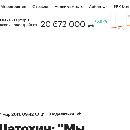
Мероприятия
Отрасли
Недвижимость
Autonews
РБК Ком
20 672 000
 цена квартиры
 РБК
РБК Образование
РБК Курсы
РБК Life
+5.87%
Тренды
Виз
вских новостройках
руб
ь
Крипто
РБК Бизнес-среда
Дискуссионный клуб
Исследо
зета
Спецпроекты СПб
Конференции СПб
Спецпроекты
кономика
Бизнес
Технологии и медиа
Финансы
Рынок на
(+90,53%)
(+35,06%)
5 450
АФК «Система» ₽12
Купить
К
ПСБ к 29.07.27
прогноз БКС к 15.07.27
Поделиться
1 мар 2011, 09:42
21
 Шатохин: "Мы