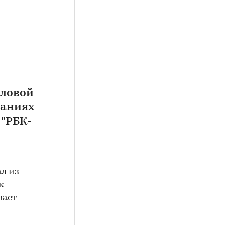
еловой
ваниях
"РБК-
л из
к
вает