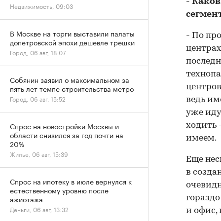
- Како
Недвижимость, 09:03
сегмен
В Москве на торги выставили палаты
- По пр
допетровской эпохи дешевле трешки
центрах
Город, 06 авг, 18:07
последн
технопа
Собянин заявил о максимальном за
центров
пять лет темпе строительства метро
Город, 06 авг, 15:52
ведь им
уже иду
Спрос на новостройки Москвы и
ходить 
области снизился за год почти на
имеем.
20%
Жилье, 06 авг, 15:39
Еще нес
в созда
Спрос на ипотеку в июле вернулся к
очевид
естественному уровню после
ажиотажа
гораздо
Деньги, 06 авг, 13:32
и офис,