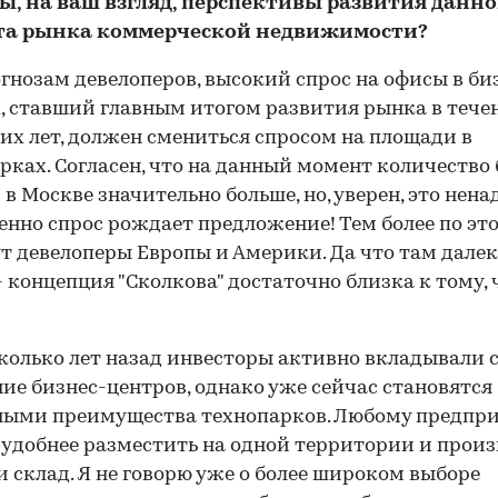
вы, на ваш взгляд, перспективы развития данно
та рынка коммерческой недвижимости?
огнозам девелоперов, высокий спрос на офисы в би
, ставший главным итогом развития рынка в тече
их лет, должен смениться спросом на площади в
рках. Согласен, что на данный момент количество 
 в Москве значительно больше, но, уверен, это нена
енно спрос рождает предложение! Тем более по эт
т девелоперы Европы и Америки. Да что там дале
- концепция "Сколкова" достаточно близка к тому,
колько лет назад инвесторы активно вкладывали 
ние бизнес-центров, однако уже сейчас становятся
ными преимущества технопарков. Любому предпр
 удобнее разместить на одной территории и произ
 и склад. Я не говорю уже о более широком выборе