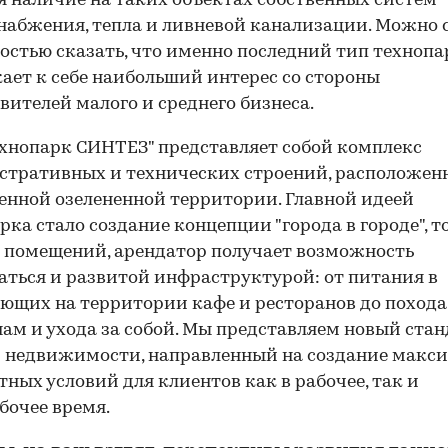
я наличие на таких объектах собственных систем
набжения, тепла и ливневой канализации. Можно 
остью сказать, что именно последний тип технопа
ает к себе наибольший интерес со стороны
вителей малого и среднего бизнеса.
хнопарк СИНТЕЗ" представляет собой комплекс
тративных и технических строений, расположен
енной озелененной территории. Главной идеей
рка стало создание концепции "города в городе", то
помещений, арендатор получает возможность
аться и развитой инфраструктурой: от питания в
ющих на территории кафе и ресторанов до похода
ам и ухода за собой. Мы представляем новый ста
 недвижимости, направленный на создание макс
ных условий для клиентов как в рабочее, так и
бочее время.
00:00
/
00:00