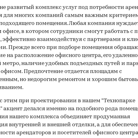
не развитый комплекс услуг под потребности аре
ся для многих компаний самым важным критерие
подходящего помещения. Любая компания нуждает
 офисе, в котором сотрудники смогут работать с 
, эффективно взаимодействуя с партнерами и кл
и. Прежде всего при подборе помещения обраща
е на расположение офисного центра, его удаленно
 метро, наличие удобных подъездных путей и пар
 офисом. Предпочтение отдается площадям с
енным, но недорогим ремонтом и хорошим бытов
иванием.
 с этим при проектировании в нашем "Технопарке
 акцент делался именно на подобного рода помещ
ния нашего комплекса объединяет продуманная
ия внутренней и внешней отделки, а для обеспече
ности арендаторов и посетителей офисного центр