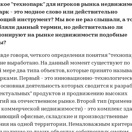
такое "технопарк" для игроков рынка недвижим
арк - это модное слово или действительно
ющий инструмент? Мы все не раз слышали, а т
бляли данный термин, но действительно ли
онируют на рынке недвижимости подобные
ы?
авде говоря, четкого определения понятия "технопа
 не выработано. На данный момент существуют по
 мере два типа объектов, которые принято называ
рками. Первый - это инновационно-технологичес
 основная деятельность которых сводится к разра
ектуальных" продуктов и продвижению высоких
гий на отечественном рынке. Второй тип (примен
 коммерческой недвижимости) - это комплекс зда
яющий офисные, складские и производственные
ния на одной территории. Немаловажным критер