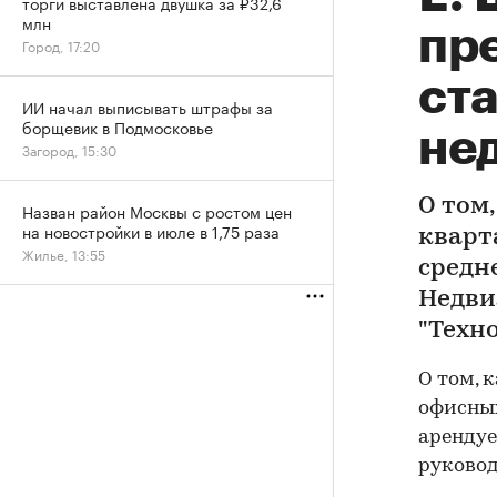
торги выставлена двушка за ₽32,6
млн
пр
Город, 17:20
ст
ИИ начал выписывать штрафы за
борщевик в Подмосковье
не
Загород, 15:30
О том
Назван район Москвы с ростом цен
на новостройки в июле в 1,75 раза
кварт
Жилье, 13:55
средн
Недви
"Техн
О том, 
офисных
аренду
руковод