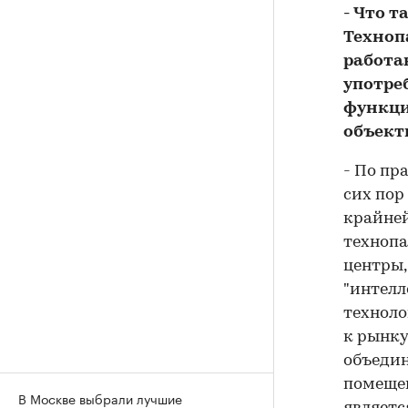
- Что 
Техноп
работа
употре
функци
объект
- По пр
сих пор
крайней
технопа
центры,
"интелл
техноло
к рынку
объедин
помеще
В Москве выбрали лучшие