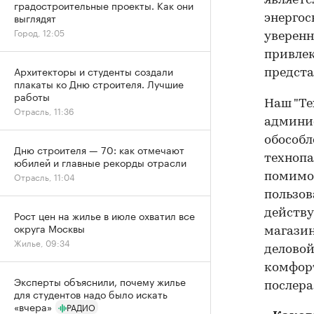
являетс
градостроительные проекты. Как они
выглядят
энергос
Город, 12:05
уверенн
привлек
Архитекторы и студенты создали
предста
плакаты ко Дню строителя. Лучшие
работы
Наш "Те
Отрасль, 11:36
админис
обособл
Дню строителя — 70: как отмечают
технопа
юбилей и главные рекорды отрасли
Отрасль, 11:04
помимо 
пользов
действу
Рост цен на жилье в июле охватил все
округа Москвы
магазин
Жилье, 09:34
деловой
комфорт
Эксперты объяснили, почему жилье
послера
для студентов надо было искать
«вчера»
РАДИО