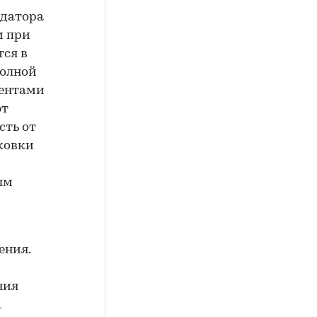
ндатора
м при
ся в
полной
иентами
ют
сть от
ковки
ым
ения.
ния
а