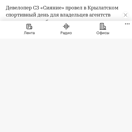
Девелопер СЗ «Сияние» провел в Крылатском
спортивный день для владельцев агентств
недвижимости, брокеров премиального
сегмента, блогеров и лидеров мнений отрасли.
Лента
Радио
Офисы
Мероприятие состоялось в Paris Saint-Germain
Academy Russia у Гребного канала и собрало 50
гостей.
Sport Wellness Day стал продолжением серии
встреч, через которые девелопер знакомит
профессиональное сообщество не только с
проектом «Крылатская 33», но и с образом
жизни района. Вместо традиционной
презентации участникам предложили лично
оценить одну из главных особенностей
локации — развитую спортивную среду.
Программа включала два параллельных
направления. Мужская команда приняла