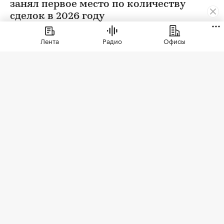
занял первое место по количеству
сделок в 2026 году
Лента
Радио
Офисы
ЖК бизнес-класса «Светский лес»
(Фото: ГК ТОЧНО)
По данным Росреестра, с января 2025 года по
май 2026 года в проекте была заключена 401
сделка — это максимальный показатель как