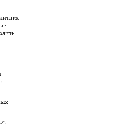
олитика
нас
волить
й
к
вых
".