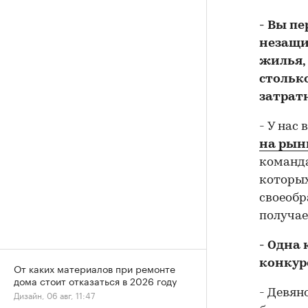
- Вы п
незащи
жилья,
стольк
затрат
- У нас
на рын
команда
которых
своеобр
получае
- Одна
конкур
От каких материалов при ремонте
дома стоит отказаться в 2026 году
- Девян
Дизайн, 06 авг, 11:47