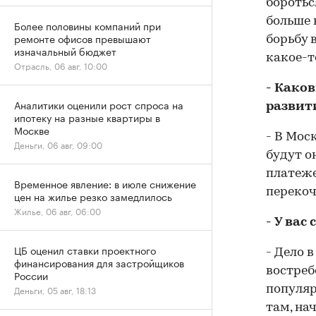
боротьс
больше 
Более половины компаний при
ремонте офисов превышают
борьбу 
изначальный бюджет
какое-т
Отрасль, 06 авг, 10:00
- Како
Аналитики оценили рост спроса на
развит
ипотеку на разные квартиры в
Москве
- В Мос
Деньги, 06 авг, 09:00
будут о
платеже
Временное явление: в июле снижение
перекоч
цен на жилье резко замедлилось
Жилье, 06 авг, 06:00
- У ва
ЦБ оценил ставки проектного
- Дело 
финансирования для застройщиков
востреб
России
Деньги, 05 авг, 18:13
популяр
там, на