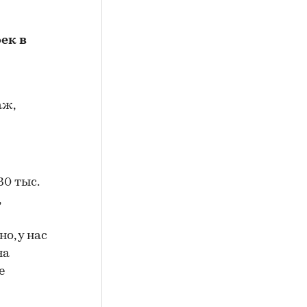
ек в
аж,
30 тыс.
,
о, у нас
на
е