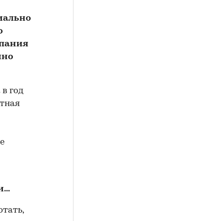
циально
о
мпания
чно
 в год
отная
е
..
отать,