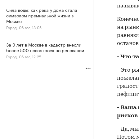
называю
Сила воды: как река у дома стала
символом премиальной жизни в
Конечно
Москве
Город, 06 авг, 13:05
на рынке
равняют
останов
За 9 лет в Москве в кадастр внесли
более 500 новостроек по реновации
Город, 06 авг, 12:25
- Что 
- Это р
пожелан
градост
дефицит
- Ваша
рисков 
- Да, м
Потом м