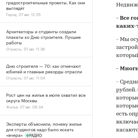
градостроительные проекты. Как они
Недвиж
выглядят
Город, 07 авг, 12:05
- Все г
каких-
Архитекторы и студенты создали
плакаты ко Дню строителя. Лучшие
- Мы ос
работы
застрой
Отрасль, 07 авг, 11:36
который
Дню строителя — 70: как отмечают
- Мног
юбилей и главные рекорды отрасли
Отрасль, 07 авг, 11:04
- Средн
рублей.
Рост цен на жилье в июле охватил все
которые
округа Москвы
которые
Жилье, 07 авг, 09:34
есть оп
включае
Эксперты объяснили, почему жилье
для студентов надо было искать
касаютс
«вчера»
РАДИО