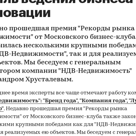
новации
но прошедшая премия "Рекорды рынка
жимости" от Московского бизнес-клуба
чилась несколькими крупными победа
НДВ-Недвижимости", так и для реализу
ъектов. Мы беседуем с генеральным
тором компании "НДВ-Недвижимость"
андром Хрусталевым.
днее время эксперты все чаще отмечают работу к
движимость": "Бренд года", "Компания года", 
р"
. Недавно прошедшая премия "Рекорды рынка
мости" от Московского бизнес-клуба также зако
ькими крупными победами как для "НДВ-Недвижи
ля реализуемых ею объектов. Мы беседуем с генер