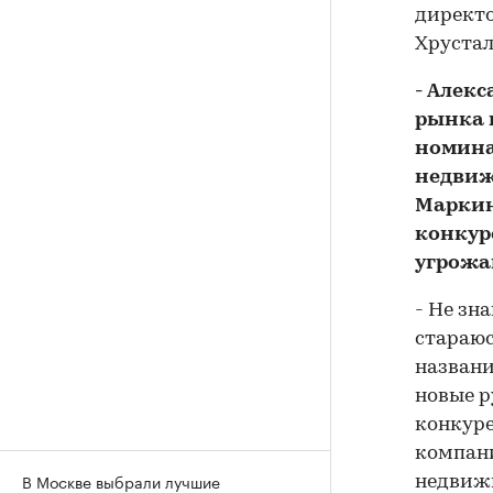
директ
Хруста
- Алек
рынка 
номина
недвиж
Маркин
конкур
угрожа
- Не зн
стараюс
названи
новые р
конкуре
компани
В Москве выбрали лучшие
недвиж