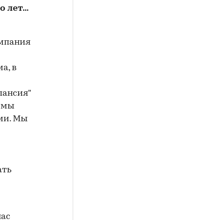
лет...
омпания
а, в
пансия"
с мы
ми. Мы
ать
нас