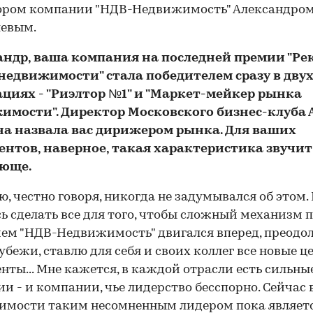
ором компании "НДВ-Недвижимость" Александро
левым.
сандр, ваша компания на последней премии "Р
недвижимости" стала победителем сразу в дву
циях - "Риэлтор №1" и "Маркет-мейкер рынка
имости". Директор Московского бизнес-клуба 
а назвала вас дирижером рынка. Для ваших
ентов, наверное, такая характеристика звучит
юще.
аю, честно говоря, никогда не задумывался об этом.
ь сделать все для того, чтобы сложный механизм 
ем "НДВ-Недвижимость" двигался вперед, преодо
убежи, ставлю для себя и своих коллег все новые це
нты... Мне кажется, в каждой отрасли есть сильны
и - и компании, чье лидерство бесспорно. Сейчас 
имости таким несомненным лидером пока являетс