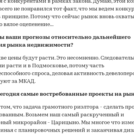
я с конкурентами в рамках закона. Думаю, этой к
всего не понравился тот факт, что мы ведем конк
в принципе. Потому что сейчас рынок вновь охват
о вялое оцепенение...
вы ваши прогнозы относительно дальнейшего
ия рынка недвижимости?
кве цены будут расти. Это несомненно. Следователь
ни расти и в Подмосковье, потому часть
способного спроса, деловая активность девелопер
уют за МКАД.
с сегодня самые востребованные проекты на рын
в том, что задача грамотного риэлтора - сделать пр
ованным. Возьмем наш самый раскрученный и
ный микрорайон - Царицыно. Мы многое что изм
чиная с планировочных решений и заканчивая диз