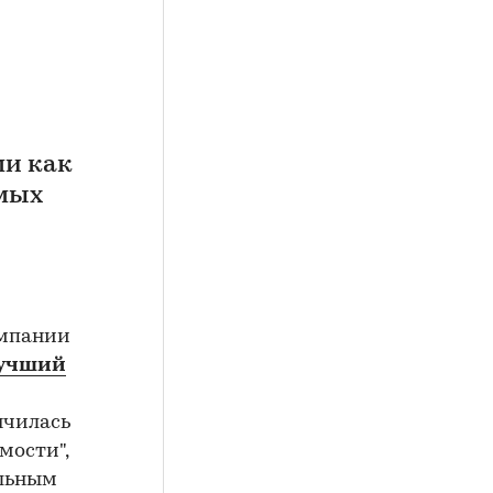
ми как
емых
омпании
"Лучший
нчилась
мости",
альным