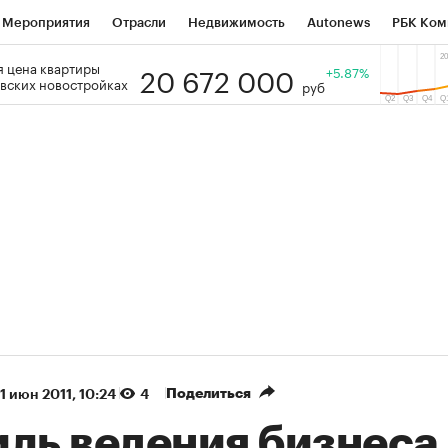
Мероприятия
Отрасли
Недвижимость
Autonews
РБК Ком
20 672 000
 цена квартиры
 РБК
РБК Образование
РБК Курсы
РБК Life
+5.87%
Тренды
Виз
вских новостройках
руб
ь
Крипто
РБК Бизнес-среда
Дискуссионный клуб
Исследо
зета
Спецпроекты СПб
Конференции СПб
Спецпроекты
кономика
Бизнес
Технологии и медиа
Финансы
Рынок на
(+38,88%)
(+30,78%
АТЭК ₽1 400
«Русагро» ₽120
Купить
гноз SberCIB к 27.07.27
прогноз ПСБ к 26.07.27
Поделиться
1 июн 2011, 10:24
4
ль ведения бизнеса 