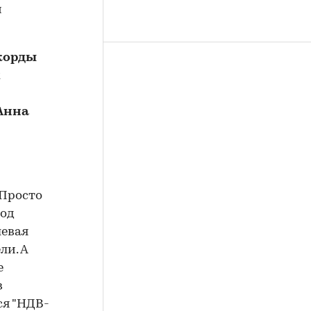
м
екорды
х
Анна
 Просто
под
левая
ли. А
е
в
я "НДВ-