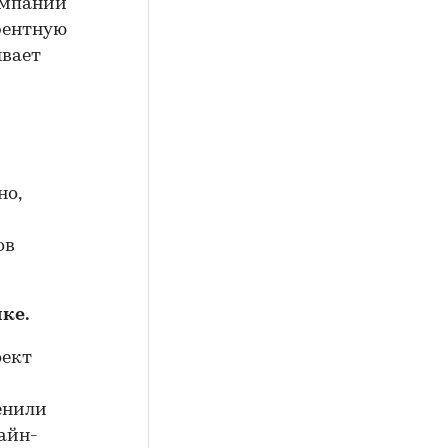
омпании
урентную
ывает
но,
ов
ке.
оект
енили
айн-