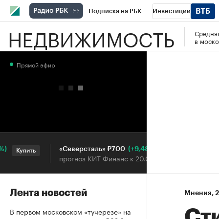
Подписка на РБК
Инвестиции
НЕДВИЖИМОСТЬ
Средняя
РБК Вино
Спорт
Школа управления
в моско
Национальные проекты
Город
Стил
Прямой эфир
Кредитные рейтинги
Франшизы
Га
Проверка контрагентов
Политика
Э
(+9,48%)
«Северсталь» ₽700
НОВ
Купить
Купить
прогноз КИТ Финанс к 20.07.27
про
Лента новостей
Мнения
⁠,
2
В первом московском «тучерезе» на
Сти