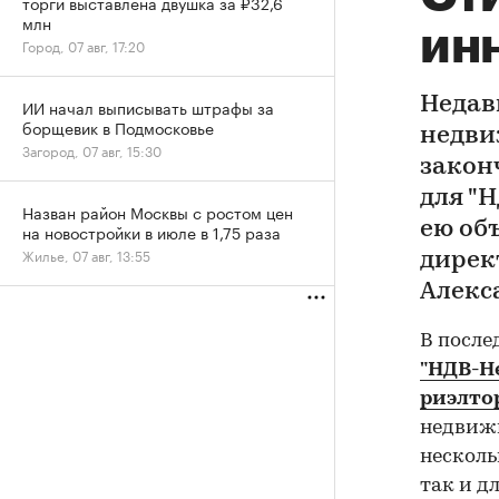
торги выставлена двушка за ₽32,6
млн
ин
Город, 07 авг, 17:20
Недав
ИИ начал выписывать штрафы за
борщевик в Подмосковье
недви
Загород, 07 авг, 15:30
закон
для "
Назван район Москвы с ростом цен
ею об
на новостройки в июле в 1,75 раза
Жилье, 07 авг, 13:55
дирек
Алекс
В после
"НДВ-Не
риэлто
недвижи
нескол
так и д