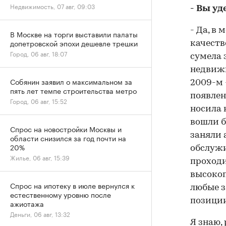
Недвижимость, 07 авг, 09:03
- Вы у
- Да, в
В Москве на торги выставили палаты
допетровской эпохи дешевле трешки
качеств
Город, 06 авг, 18:07
сумела 
недвижи
Собянин заявил о максимальном за
2009-м 
пять лет темпе строительства метро
появлен
Город, 06 авг, 15:52
носила 
вошли б
Спрос на новостройки Москвы и
заняли 
области снизился за год почти на
20%
обслужи
Жилье, 06 авг, 15:39
проходи
высокоп
Спрос на ипотеку в июле вернулся к
любые з
естественному уровню после
позиции
ажиотажа
Деньги, 06 авг, 13:32
Я знаю,