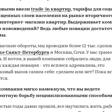
ервыми ввели
trade-in квартир
, тарифы для со
щенных слоев населения на рынке вторичног
 интернет-магазин квартир. Выдерживает ко
о нововведений? Ведь любые новации достато
ны.
 высокие обороты, мы проводим более 12 тыс. сделок
ке Санкт-Петербурга
и Москвы, Сочи. У нас грам
. И потом, в нашей компании собрались люди, для
 каждая новация - это всплеск адреналина, это
азный вызов самим себе: сделаем или нет? Пока вс
тся.
 компания мягко намекнула, что вы ведете
ентную борьбу нецивилизованными способами.
остые годы давно прошли, все научились жить, раб