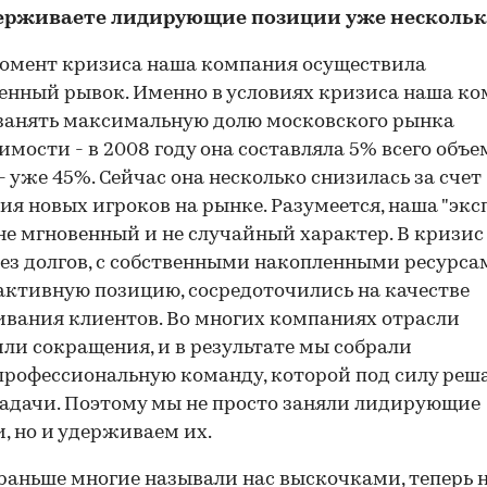
держиваете лидирующие позиции уже несколько 
 момент кризиса наша компания осуществила
енный рывок. Именно в условиях кризиса наша к
занять максимальную долю московского рынка
мости - в 2008 году она составляла 5% всего объем
- уже 45%. Сейчас она несколько снизилась за счет
ия новых игроков на рынке. Разумеется, наша "экс
не мгновенный и не случайный характер. В кризи
ез долгов, с собственными накопленными ресурса
активную позицию, сосредоточились на качестве
вания клиентов. Во многих компаниях отрасли
ли сокращения, и в результате мы собрали
рофессиональную команду, которой под силу реш
адачи. Поэтому мы не просто заняли лидирующие
, но и удерживаем их.
 раньше многие называли нас выскочками, теперь 