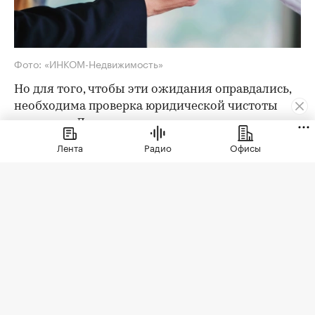
Фото: «ИНКОМ-Недвижимость»
Но для того, чтобы эти ожидания оправдались,
необходима проверка юридической чистоты
квартиры. Для ее проведения существует
определенный чек-лист; давайте остановимся
Лента
Радио
Офисы
на его основных пунктах. Итак, какие
документы следует попросить у продавца?
Паспорта владельцев квартиры
Как утверждают эксперты агентства
«ИНКОМ-
Недвижимость»
, проверка квартиры перед
покупкой на вторичном рынке начинается с
ознакомления с паспортами всех
совершеннолетних собственников. Обратите
внимание на состояние документа и не