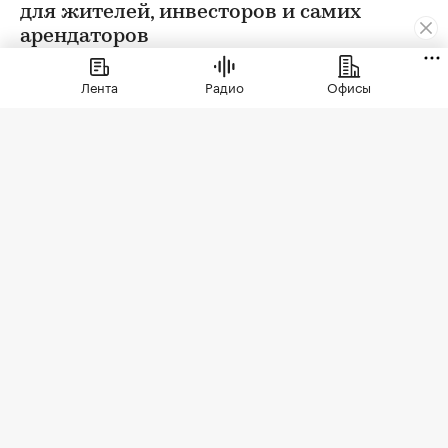
для жителей, инвесторов и самих
арендаторов
Лента
Радио
Офисы
Фото: СберСити
Советский гастроном был особым миром:
отдельно стоящее здание с центральным
входом, высокими потолками, отделами с