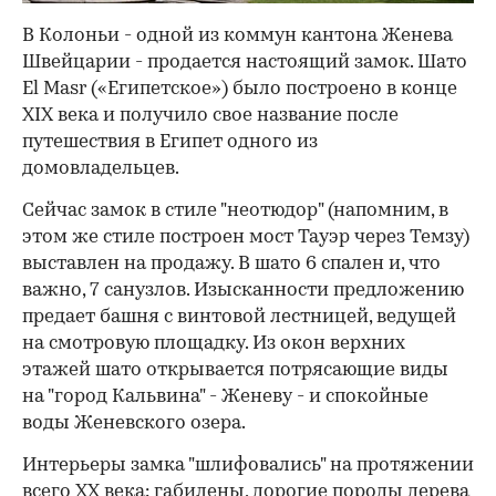
В Колоньи - одной из коммун кантона Женева
Швейцарии - продается настоящий замок. Шато
El Masr («Египетское») было построено в конце
XIX века и получило свое название после
путешествия в Египет одного из
домовладельцев.
Сейчас замок в стиле "неотюдор" (напомним, в
этом же стиле построен мост Тауэр через Темзу)
выставлен на продажу. В шато 6 спален и, что
важно, 7 санузлов. Изысканности предложению
предает башня с винтовой лестницей, ведущей
на смотровую площадку. Из окон верхних
этажей шато открывается потрясающие виды
на "город Кальвина" - Женеву - и спокойные
воды Женевского озера.
Интерьеры замка "шлифовались" на протяжении
всего XX века: габилены, дорогие породы дерева