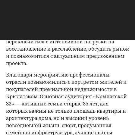
В течение всего дня гостей также ждали легкий
фуршет, полезные напитки, DJ-сет, фотосессия и
пространства для неформального общения.
Спортивная динамика сочеталась с эстетикой
закрытого клуба: участники могли
переключиться с интенсивной нагрузки на
восстановление и расслабление, обсудить рынок
и познакомиться с актуальным предложением
проекта.
00:00
/
00:00
Благодаря мероприятию профессионалы
отрасли познакомились с портретом жителей и
покупателей премиальной недвижимости в
Крылатском. Основная аудитория «Крылатской
33» — активные семьи старше 35 лет, для
которых важны не только площадь квартиры и
архитектура дома, но и высокий уровень
повседневной жизни: спорт, продуманная
семейная инфраструктура, лучшие школы