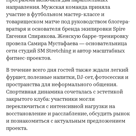
Программа включала два параллельных
направления. Мужская команда приняла
участие в футбольном мастер-классе и
товарищеском матче под руководством блогера-
вратаря и основателя бренда экипировки Spire
Евгения Спирякова. Женскую барре-тренировку
провела Самира Мустафаева — основательница
сети студий SM Stretching и автор масштабных
фитнес-проектов.
В течение всего дня гостей также ждали легкий
фуршет, полезные напитки, DJ-сет, фотосессия и
пространства для неформального общения.
Спортивная динамика сочеталась с эстетикой
закрытого клуба: участники могли
переключиться с интенсивной нагрузки на
восстановление и расслабление, обсудить рынок
и познакомиться с актуальным предложением
проекта.
00:00
/
00:00