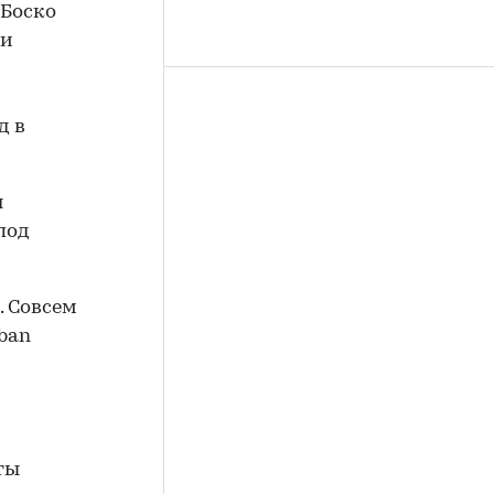
 Боско
 и
д в
я
под
. Совсем
rban
ты