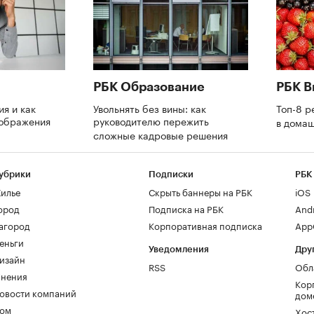
РБК Образование
РБК В
ия и как
Увольнять без вины: как
Топ-8 р
оображения
руководителю пережить
в дома
сложные кадровые решения
убрики
Подписки
РБК
илье
Скрыть баннеры на РБК
iOS
ород
Подписка на РБК
And
агород
Корпоративная подписка
AppG
еньги
Уведомления
Дру
изайн
RSS
Обл
нения
Кор
овости компаний
дом
ом
Хос