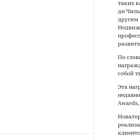
таких к
ди Чиль
другим 
Недвижи
професс
развити
По слов
награжд
собой т
Эта наг
недавно
Awards,
Новатор
реализа
клиенто