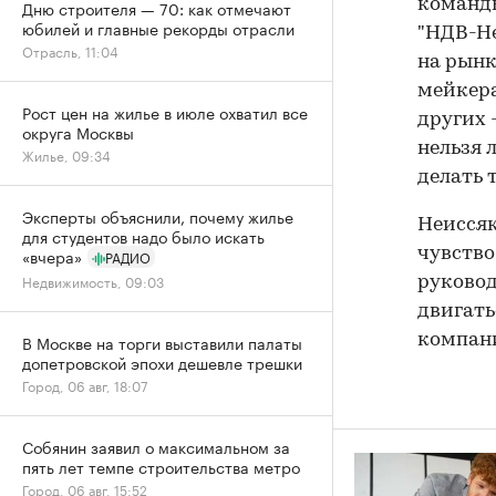
команды
Дню строителя — 70: как отмечают
юбилей и главные рекорды отрасли
"НДВ-Не
Отрасль, 11:04
на рынк
мейкера
Рост цен на жилье в июле охватил все
других 
округа Москвы
нельзя 
Жилье, 09:34
делать т
Эксперты объяснили, почему жилье
Неиссяк
для студентов надо было искать
«вчера»
чувство
РАДИО
Недвижимость, 09:03
руковод
двигать
В Москве на торги выставили палаты
компани
допетровской эпохи дешевле трешки
Город, 06 авг, 18:07
Собянин заявил о максимальном за
пять лет темпе строительства метро
Город, 06 авг, 15:52