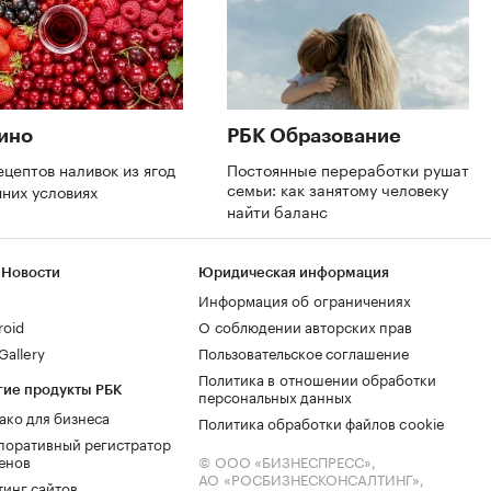
ино
РБК Образование
ецептов наливок из ягод
Постоянные переработки рушат
семьи: как занятому человеку
шних условиях
найти баланс
 Новости
Юридическая информация
Информация об ограничениях
roid
О соблюдении авторских прав
allery
Пользовательское соглашение
Политика в отношении обработки
гие продукты РБК
персональных данных
ако для бизнеса
Политика обработки файлов cookie
поративный регистратор
енов
© ООО «БИЗНЕСПРЕСС»,
АО «РОСБИЗНЕСКОНСАЛТИНГ»,
тинг сайтов