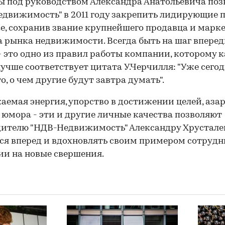
 под руководством Александра Анатольевича по
движимость" в 2011 году закрепить лидирующие 
е, сохранив звание крупнейшего продавца и марке
 рынка недвижимости. Всегда быть на шаг впере
- это одно из правил работы компании, которому 
лучше соответствует цитата У.Черчилля: "Уже сего
о, о чем другие будут завтра думать".
аемая энергия, упорство в достижении целей, азар
 юмора - эти и другие личные качества позволяют
ителю "НДВ-Недвижимость" Александру Хрустале
ся вперед и вдохновлять своим примером сотруд
и на новые свершения.