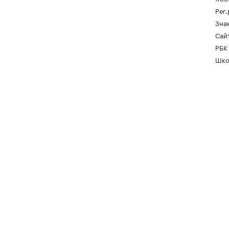
Рег
Зна
Сайт
РБК
Шко