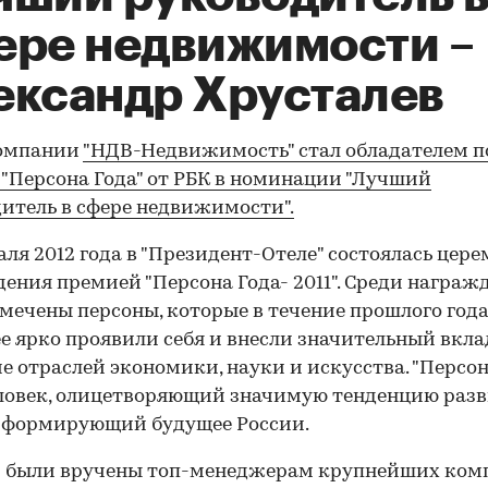
ере недвижимости –
ександр Хрусталев
компании
"НДВ-Недвижимость" стал обладателем п
"Персона Года" от РБК в номинации "Лучший
итель в сфере недвижимости".
аля 2012 года в "Президент-Отеле" состоялась цер
ения премией "Персона Года- 2011". Среди награ
мечены персоны, которые в течение прошлого год
е ярко проявили себя и внесли значительный вкла
е отраслей экономики, науки и искусства. "Персон
еловек, олицетворяющий значимую тенденцию раз
 формирующий будущее России.
 были вручены топ-менеджерам крупнейших ком