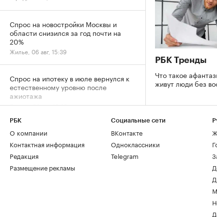
Спрос на новостройки Москвы и
области снизился за год почти на
20%
Жилье, 06 авг, 15:39
РБК Тренды
Что такое афантаз
Спрос на ипотеку в июле вернулся к
живут люди без в
естественному уровню после
ажиотажа
Деньги, 06 авг, 13:32
РБК
Социальные сети
Р
Сила воды: как река у дома стала
О компании
ВКонтакте
Ж
символом премиальной жизни в
Контактная информация
Одноклассники
Г
Москве
Редакция
Telegram
З
Город, 06 авг, 13:05
Размещение рекламы
Д
Д
За 9 лет в Москве в кадастр внесли
М
более 500 новостроек по реновации
Н
Город, 06 авг, 12:25
Д