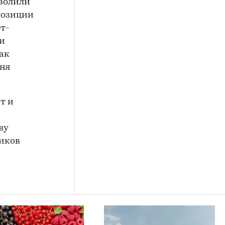
зволили
позиции
т-
ди
как
дня
т и
ву
ников