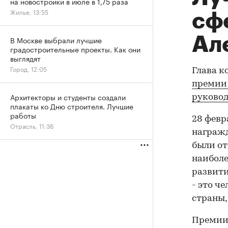
на новостройки в июле в 1,75 раза
Жилье, 13:55
сф
Ал
В Москве выбрали лучшие
градостроительные проекты. Как они
выглядят
Город, 12:05
Глава 
премии 
Архитекторы и студенты создали
руковод
плакаты ко Дню строителя. Лучшие
работы
28 февр
Отрасль, 11:36
награжд
были от
наиболе
развити
- это ч
страны,
Премии