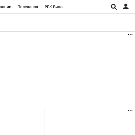
пании
Телеканал
РБК Вино
ациональные проекты
Город
аншизы
Газета
ка
Бизнес
в