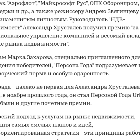
ак "Аэрофлот", "Майкрософт Рус", ОПК Оборонпром,
еджи и др., а также режиссеру Андрею Звягинцеву
знаменитым личностям. Руководитель "НДВ-
мость" Александр Хрусталев получил премию "за
иональное управление компанией и весомый вкла
е рынка недвижимости".
ам Марка Захарова, специально приглашенного дл
ения победителей, "Персона Года" подразумевает 
ворческий порыв и особую одаренность.
рада - далеко не первая для Александра Хрусталева
, в ноябре прошлого года, он стал Персоной Года U
 были и другие почетные премии.
ский подход к услугам на рынке недвижимости,
ция самых смелых планов и идей,
ориентированная стратегия - эти принципы рабо