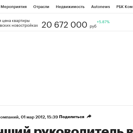
Мероприятия
Отрасли
Недвижимость
Autonews
РБК Ком
20 672 000
 цена квартиры
Образование
РБК Курсы
РБК Life
Тренды
+5.87%
Визионеры
Н
вских новостройках
руб
Дискуссионный клуб
Исследования
Кредитные рейтинги
Фр
Спецпроекты
Проверка контрагентов
Политика
Экономи
к наличной валюты
Поделиться
компаний
⁠,
01 мар 2012, 15:39
чший руководитель 