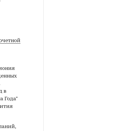
очетной
емония
жденных
а
д в
а Года"
вития
паний,