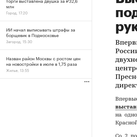
торги выставлена двушка за ₽32,6
млн
по
Город, 17:20
ру
ИИ начал выписывать штрафы за
борщевик в Подмосковье
Загород, 15:30
Вперв
Росси
Назван район Москвы с ростом цен
двухн
на новостройки в июле в 1,75 раза
центр
Жилье, 13:55
Пресн
дирек
Впервы
выста
на одн
Красной
Со 2 п