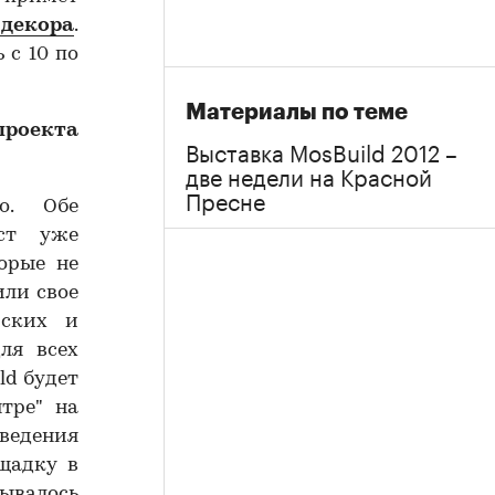
 декора
.
 с 10 по
Материалы по теме
проекта
Выставка MosBuild 2012 –
две недели на Красной
Пресне
о. Обе
ест уже
орые не
или свое
йских и
ля всех
ld будет
тре" на
ведения
щадку в
мывалось