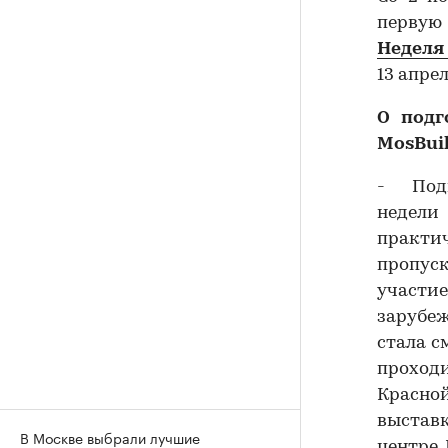
первую
Неделя
13 апрел
О подг
MosBui
- Под
недели
практи
пропуск
участи
зарубе
стала с
проход
Красно
выстав
В Москве выбрали лучшие
центре 