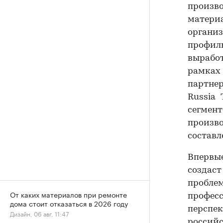
произв
матер
органи
профил
вырабо
рамках 
партне
Russia
сегмен
произ
составл
Впервы
создаст
пробле
От каких материалов при ремонте
профес
дома стоит отказаться в 2026 году
перспек
Дизайн, 06 авг, 11:47
росси