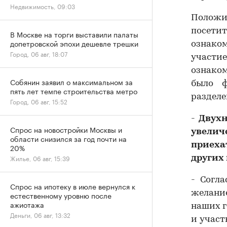
Недвижимость, 09:03
Положи
посетит
В Москве на торги выставили палаты
допетровской эпохи дешевле трешки
ознако
Город, 06 авг, 18:07
участи
ознако
Собянин заявил о максимальном за
было ф
пять лет темпе строительства метро
разделе
Город, 06 авг, 15:52
-
Двухн
Спрос на новостройки Москвы и
увелич
области снизился за год почти на
приеха
20%
Жилье, 06 авг, 15:39
других 
- Согл
Спрос на ипотеку в июле вернулся к
желани
естественному уровню после
ажиотажа
наших г
Деньги, 06 авг, 13:32
и участ