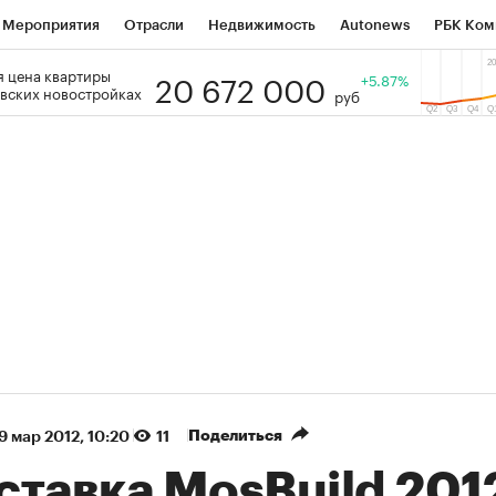
Мероприятия
Отрасли
Недвижимость
Autonews
РБК Ком
20 672 000
 цена квартиры
 РБК
РБК Образование
РБК Курсы
РБК Life
+5.87%
Тренды
Виз
вских новостройках
руб
ь
Крипто
РБК Бизнес-среда
Дискуссионный клуб
Исследо
зета
Спецпроекты СПб
Конференции СПб
Спецпроекты
кономика
Бизнес
Технологии и медиа
Финансы
Рынок на
(+37,92%)
(+31,12%
ВАТЭК ₽1 400
«Русагро» ₽120
Купить
гноз SberCIB к 27.07.27
прогноз ПСБ к 26.07.27
Поделиться
9 мар 2012, 10:20
11
ставка MosBuild 201