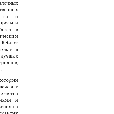
елочных
венных
тства и
просы и
Также в
тическим
etailer
говли в
 лучших
иалов,
.
который
ключевых
комства
циями и
жения на
рактик