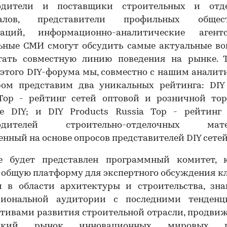
одители и поставщики строительных и отд
иалов, представители профильных общест
заций, информационно-аналитические аген
ьные СМИ смогут обсудить самые актуальные во
тать совместную линию поведения на рынке. 
этого DIY-форума мы, совместно с нашим анали
ром представим два уникальных рейтинга: DIY R
 Top - рейтинг сетей оптовой и розничной тор
те DIY; и DIY Products Russia Top - рейтинг
водителей строительно-отделочных матер
енный на основе опросов представителей DIY сетей
е будет представлен программный комитет, 
 общую платформу для экспертного обсуждения 
м в области архитектуры и строительства, зна
сиональной аудитории с последними тенден
тивами развития строительной отрасли, продви
йский рынок инновационных мировых п