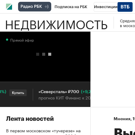
Подписка на РБК
Инвестиции
НЕДВИЖИМОСТЬ
Средняя
РБК Вино
Спорт
Школа управления
в моско
Национальные проекты
Город
Стил
Прямой эфир
Кредитные рейтинги
Франшизы
Га
Проверка контрагентов
Политика
Э
(+9,27%)
«Северсталь» ₽700
НО
Купить
Купить
прогноз КИТ Финанс к 20.07.27
про
Лента новостей
Мнения
⁠,
1
В первом московском «тучерезе» на
Вы