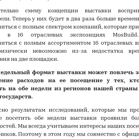
тельно смену концепции выставки воспр
ели. Теперь у них будет в два раза больше времен
миться с полным спектром компаний, которые пр
е в 16 отраслевых экспозициях MosBuild
миться с полным ассортиментом 16 отраслевых в
изически невозможно из-за недостатка вр
ния на две площадки.
едельный формат выставки может повлечь з
ение расходов на ее посещение у тех, кт
ть на обе недели из регионов нашей страны
государств.
асно результатам исследований, которые мы про
е посетить обе недели выставки проявили бо
остей. Мы всегда учитываем интересы наших пос
ников. Поэтому в этом году мы совместно с офи