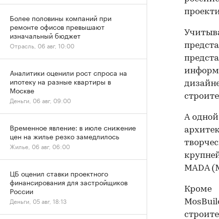
проекти
Более половины компаний при
ремонте офисов превышают
Учитыва
изначальный бюджет
Отрасль, 06 авг, 10:00
предст
предс
информ
Аналитики оценили рост спроса на
ипотеку на разные квартиры в
дизайн
Москве
строите
Деньги, 06 авг, 09:00
А одной
Временное явление: в июле снижение
архите
цен на жилье резко замедлилось
творче
Жилье, 06 авг, 06:00
крупне
MADA (M
ЦБ оценил ставки проектного
финансирования для застройщиков
Кроме 
России
Деньги, 05 авг, 18:13
MosBui
строите