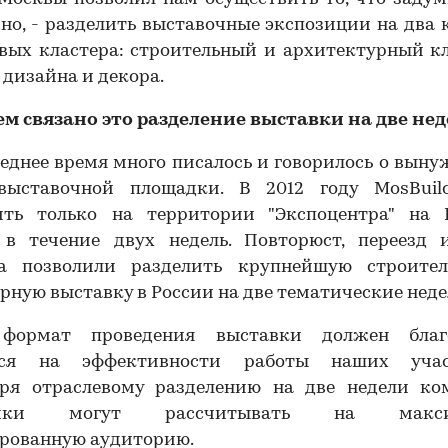
но, - разделить выставочные экспозиции на два
вых кластера: строительный и архитектурный к
 дизайна и декора.
чем связано это разделение выставки на две не
леднее время много писалось и говорилось о вын
выставочной площадки. В 2012 году MosBuil
ить только на территории "Экспоцентра" на 
 в течение двух недель. Повторюст, переезд 
а позволили разделить крупнейшую строите
рную выставку в России на две тематические неде
формат проведения выставки должен благ
ься на эффективности работы наших учас
аря отраслевому разделению на две недели ко
ники могут рассчитывать на макси
ированную аудиторию.