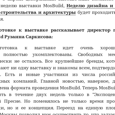
 неделю выставки MosBuild,
Неделю дизайна и
 строительства и архитектуры
будет проходить
я.
отовке к выставке рассказывает директор 
ld Рузанна Саркисова:
готовка к выставке идет очень хорош
 полностью укомплектованы. Свободных м
чески не осталось. Все крупнейшие бренды, кот
ают ни одну выставку и знакомы всем, подтверд
е. Есть и новые участники из числа росси
жных компаний. Главной новостью, наверное, д
мена формата проведения MosBuild. Теперь MosBui
ить в течение двух недель только в "Экспоцен
й Пресне. Но поменялось не только время про
ки, но и ее концепция. Переезд на единую пло
Москвы позволил нам осуществить то, что заду