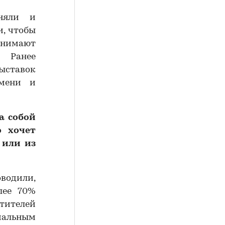
иняли и
и, чтобы
инимают
. Ранее
ыставок
емени и
а собой
о хочет
 или из
водили,
лее 70%
етителей
циальным