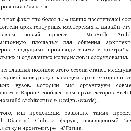
рования объектов.
я тот факт, что более 40% наших посетителей со
авители архитектурных мастерских и дизайн-сту
тавляем новый проект - MosBuild Archi
ационную площадку для общения архитек
еров с ведущими производителями и дистрибь
льных и отделочных материалов и оборудования.
 из главных новинок этого сезона станет между
ктурный конкурс для молодых архитекторов и ст
ских вузов, который мы организуем совм
йшим в Европе сообществом архитекторов ArchiE
osBuild Architecture & Design Awards).
того, мы продолжим развитие таких проект
ld Diamond Club и форум, посвященный "зе
льству и архитектуре - e3Forum.