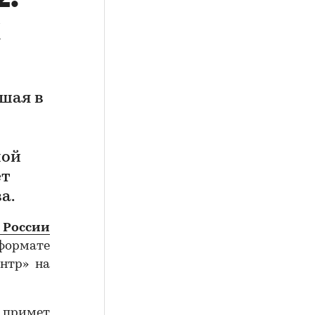
х
шая в
ной
ет
а.
 России
формате
нтр» на
 примет