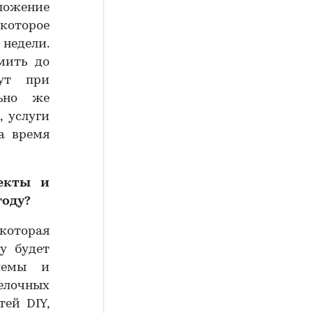
ложение
 которое
недели.
мить до
ут при
льно же
, услуги
а время
екты и
году?
которая
у будет
блемы и
лочных
тей DIY,