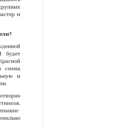
 крупных
ластер и
дели?
ужденной
d будет
Красной
и смена
льную и
ли.
отворно
тников.
мпании-
мально