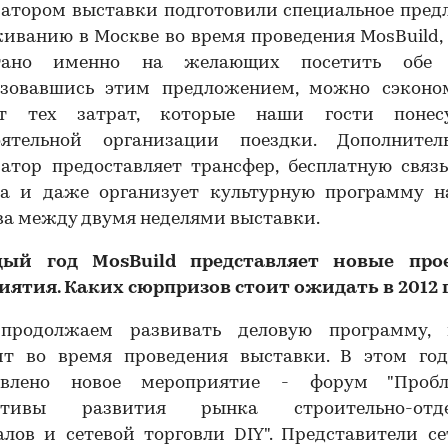
ратором выставки подготовили специальное пред
иванию в Москве во время проведения MosBuild,
тано именно на желающих посетить обе 
ьзовавшись этим предложением, можно сэконо
т тех затрат, которые наши гости понес
оятельной организации поездки. Дополните
атор предоставляет трансфер, бесплатную связь
да и даже организует культурную программу н
а между двумя неделями выставки.
дый год
MosBuild
представляет новые про
иятия. Каких сюрпризов стоит ожидать в 2012 
родолжаем развивать деловую программу, 
ит во время проведения выставки. В этом год
авлено новое мероприятие - форум "Про
ективы развития рынка строительно-отде
лов и сетевой торговли DIY". Представители се