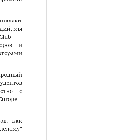
ставляют
дий, мы
Club -
торов и
юторами
народный
удентов
естно с
urope -
ов, как
леному"