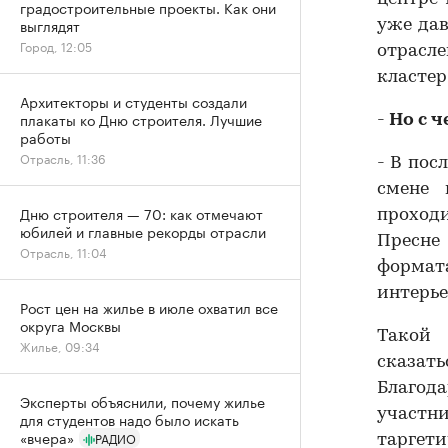
градостроительные проекты. Как они
выглядят
уже дав
Город, 12:05
отрасле
кластер
Архитекторы и студенты создали
плакаты ко Дню строителя. Лучшие
-
Но с 
работы
Отрасль, 11:36
- В пос
смене 
Дню строителя — 70: как отмечают
проход
юбилей и главные рекорды отрасли
Пресне
Отрасль, 11:04
формат
интерье
Рост цен на жилье в июле охватил все
округа Москвы
Такой 
Жилье, 09:34
сказат
Благод
Эксперты объяснили, почему жилье
участ
для студентов надо было искать
«вчера»
РАДИО
таргет