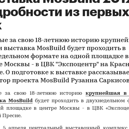
дробности из первы
к
ые за свою 18-летнюю историю крупней
и выставка MosBuild будет проходить в
едельном формате на одной площадке в
е Москвы - в ЦВК "Экспоцентр" на Крас
е. О подготовке к выставке рассказыва
тор проекта MosBuild Рузанна Саркисов
е за свою 18-летнюю историю
крупнейшая в
вка
MosBuild
будет проходить в двухнедельном 
ой площадке в центре Москвы - в ЦВК «Экспоце
 Пресне.
о 5 апреля центральный выставочный комплекс