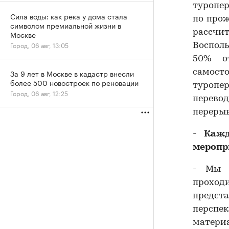
туропе
Сила воды: как река у дома стала
по прож
символом премиальной жизни в
рассчи
Москве
Город, 06 авг, 13:05
Воспол
50% о
За 9 лет в Москве в кадастр внесли
самост
более 500 новостроек по реновации
туропер
Город, 06 авг, 12:25
перево
перерыв
-
Каж
меропр
- Мы п
проход
предст
персп
материа