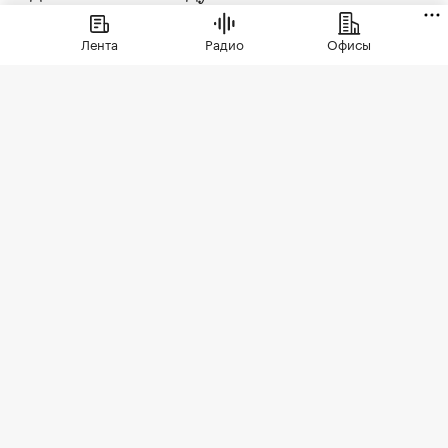
Лента
Радио
Офисы
ЖК бизнес-класса «Светский лес»
(Фото: ГК ТОЧНО)
По данным Росреестра, с января 2025 года по
май 2026 года в проекте была заключена 401
сделка — это максимальный показатель как
среди квартир, так и апартаментов. Комплекс
также лидирует по объему проданных