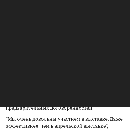
Недвижимость", "Тареал", Сеть офисов
00:00
/
00:00
недвижимости "Новый Петербург",
"Возрождение Санкт-Петербурга",
"ЛенСпецСтрой" и другие.
"Мы можем говорить о положительной
тенденции по участию компаний в Большом
Салоне Недвижимости. Если сравнивать
показатели прошлого года, то количество
участников значительно возросло", - заметила
Директор выставки Юлия Роженцева.
Большинство участников выставки
положительно оценили результаты
мероприятия, отметив, что удалось заключить
сделки и достигнуть продуктивных
предварительных договоренностей.
"Мы очень довольны участием в выставке. Даже
эффективнее, чем в апрельской выставке", -