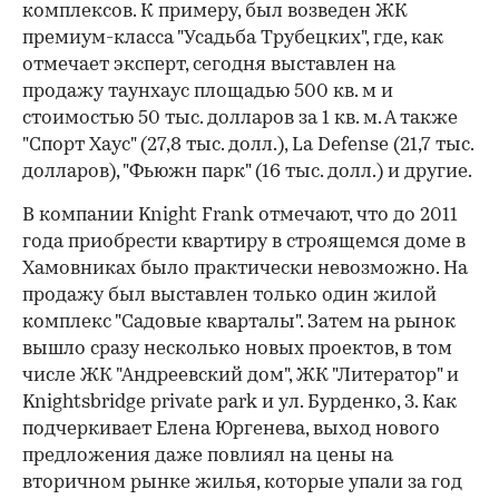
комплексов. К примеру, был возведен ЖК
премиум-класса "Усадьба Трубецких", где, как
отмечает эксперт, сегодня выставлен на
продажу таунхаус площадью 500 кв. м и
стоимостью 50 тыс. долларов за 1 кв. м. А также
"Спорт Хаус" (27,8 тыс. долл.), La Defense (21,7 тыс.
долларов), "Фьюжн парк" (16 тыс. долл.) и другие.
В компании Knight Frank отмечают, что до 2011
года приобрести квартиру в строящемся доме в
Хамовниках было практически невозможно. На
продажу был выставлен только один жилой
комплекс "Садовые кварталы". Затем на рынок
вышло сразу несколько новых проектов, в том
числе ЖК "Андреевский дом", ЖК "Литератор" и
Knightsbridge private park и ул. Бурденко, 3. Как
подчеркивает Елена Юргенева, выход нового
00:00
/
00:00
предложения даже повлиял на цены на
вторичном рынке жилья, которые упали за год