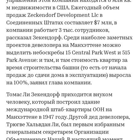
управлении этой компании находятся 8 млн кв.
м недвижимости в США. Ежегодный объем
продаж Zeckendorf Development Llc в
Соединенных Штатах составляет $7 млн, в
компании работает 3 тыс. сотрудников,
00:00
/
00:00
рассказал Зекендорф. Среди наиболее заметных
проектов девелопера на Манхэттене можно
выделить небоскребы 15 Central Park West и 515
Park Avenue: и там, и там стоимость квартир за
время строительства башни (то есть от начала
продаж до сдачи дома в эксплуатацию) выросла
на 100%, заявил глава компании.
Томас Ли Зекендорф приходится внуком
человеку, который построил здание
международной штаб-квартиры ООН на
Манхэттене в 1947 году. Другой дед девелопера,
Трюгве Хальвдан Ли, был первым избранным
генеральным секретарем Организации
Объединенных Наций. В настоящий момент